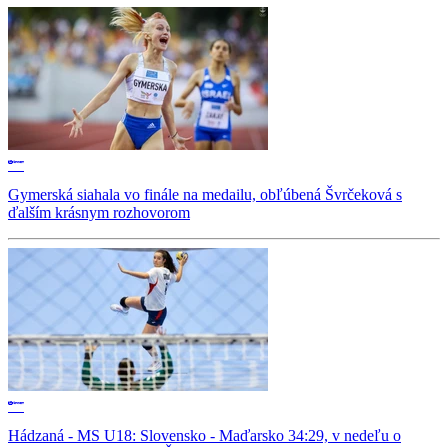
Gymerská siahala vo finále na medailu, obľúbená Švrčeková s
ďalším krásnym rozhovorom
Hádzaná - MS U18: Slovensko - Maďarsko 34:29, v nedeľu o