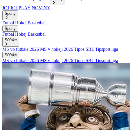
JOJ
JOJ PLAY
NOVINY
Športy
Futbal
Hokej
Basketbal
Športy
Futbal
Hokej
Basketbal
Súťaže
MS vo futbale 2026
MS v hokeji 2026
Tipos SBL
Tipsport liga
Súťaže
MS vo futbale 2026
MS v hokeji 2026
Tipos SBL
Tipsport liga