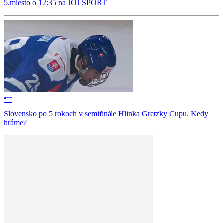
5.miesto o 12:35 na JOJ ŠPORT
Slovensko po 5 rokoch v semifinále Hlinka Gretzky Cupu. Kedy
hráme?