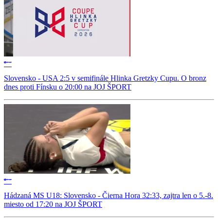
Slovensko - USA 2:5 v semifinále Hlinka Gretzky Cupu. O bronz
dnes proti Fínsku o 20:00 na JOJ ŠPORT
Hádzaná MS U18: Slovensko - Čierna Hora 32:33, zajtra len o 5.-8.
miesto od 17:20 na JOJ ŠPORT