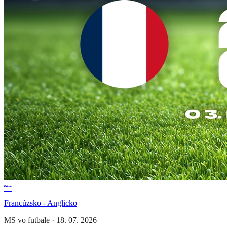
Francúzsko - Anglicko
MS vo futbale
·
18. 07. 2026