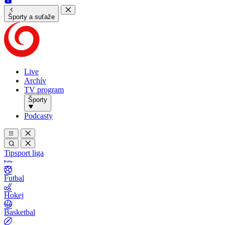
Športy a suťaže
Live
Archív
TV program
Športy
Podcasty
Tipsport liga
Futbal
Hokej
Basketbal