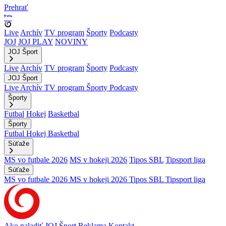
Prehrať
Live
Archív
TV program
Športy
Podcasty
JOJ
JOJ PLAY
NOVINY
JOJ Šport
Live
Archív
TV program
Športy
Podcasty
JOJ Šport
Live
Archív
TV program
Športy
Podcasty
Športy
Futbal
Hokej
Basketbal
Športy
Futbal
Hokej
Basketbal
Súťaže
MS vo futbale 2026
MS v hokeji 2026
Tipos SBL
Tipsport liga
Súťaže
MS vo futbale 2026
MS v hokeji 2026
Tipos SBL
Tipsport liga
Ako naladiť JOJ Šport
Reklama
Kontakt