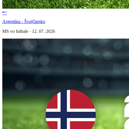
Argentína - Švajčiarsko
MS vo futbale
·
12. 07. 2026