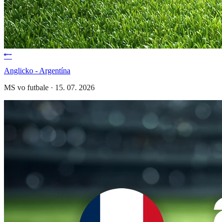
Anglicko - Argentína
MS vo futbale
·
15. 07. 2026