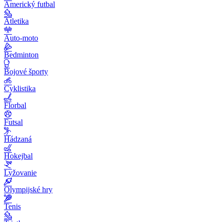
Americký futbal
Atletika
Auto-moto
Bedminton
Bojové športy
Cyklistika
Florbal
Futsal
Hádzaná
Hokejbal
Lyžovanie
Olympijské hry
Tenis