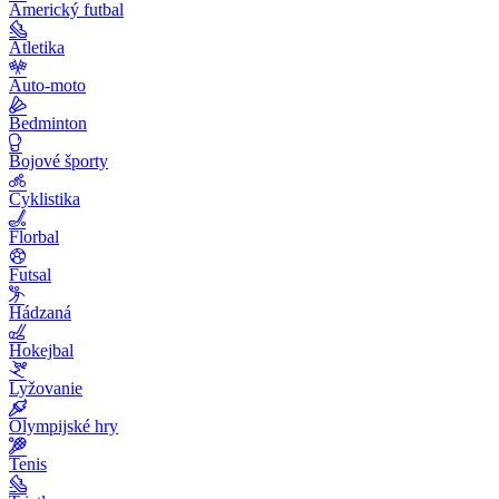
Americký futbal
Atletika
Auto-moto
Bedminton
Bojové športy
Cyklistika
Florbal
Futsal
Hádzaná
Hokejbal
Lyžovanie
Olympijské hry
Tenis