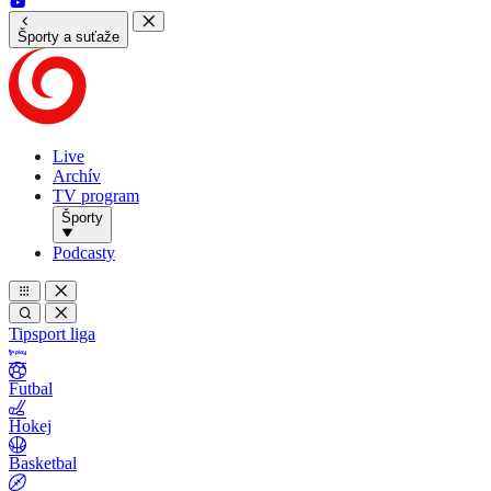
Športy a suťaže
Live
Archív
TV program
Športy
Podcasty
Tipsport liga
Futbal
Hokej
Basketbal