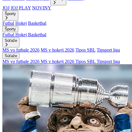
JOJ
JOJ PLAY
NOVINY
Športy
Futbal
Hokej
Basketbal
Športy
Futbal
Hokej
Basketbal
Súťaže
MS vo futbale 2026
MS v hokeji 2026
Tipos SBL
Tipsport liga
Súťaže
MS vo futbale 2026
MS v hokeji 2026
Tipos SBL
Tipsport liga