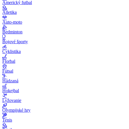
Americký futbal
Atletika
Auto-moto
Bedminton
Bojové športy
Cyklistika
Florbal
Futsal
Hádzaná
Hokejbal
Lyžovanie
Olympijské hry
Tenis