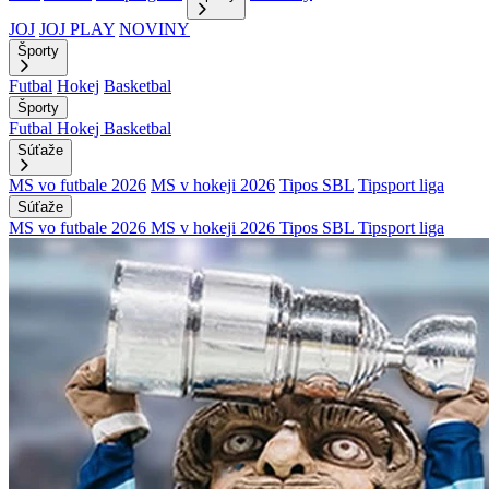
JOJ
JOJ PLAY
NOVINY
Športy
Futbal
Hokej
Basketbal
Športy
Futbal
Hokej
Basketbal
Súťaže
MS vo futbale 2026
MS v hokeji 2026
Tipos SBL
Tipsport liga
Súťaže
MS vo futbale 2026
MS v hokeji 2026
Tipos SBL
Tipsport liga