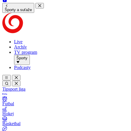
Športy a suťaže
Live
Archív
TV program
Športy
Podcasty
Tipsport liga
Futbal
Hokej
Basketbal