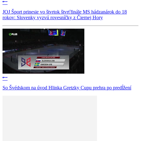
JOJ Šport prinesie vo štvrtok štvrťfinále MS hádzanárok do 18
rokov: Slovenky vyzvú rovesníčky z Čiernej Hory
So Švédskom na úvod Hlinka Gretzky Cupu prehra po predĺžení