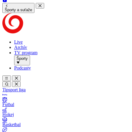
Športy a suťaže
Live
Archív
TV program
Športy
Podcasty
Tipsport liga
Futbal
Hokej
Basketbal