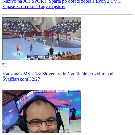
Naživo na JOJ ŠPORT: Sparta po obrate zdolala Lyon 2:1 v 1.
zápase 3. predkola Ligy majstrov
Hádzaná - MS U18: Slovenky do štvrťfinále po výhre nad
Švajčiarskom 32:27