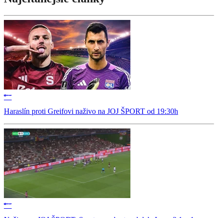
Haraslín proti Greifovi naživo na JOJ ŠPORT od 19:30h