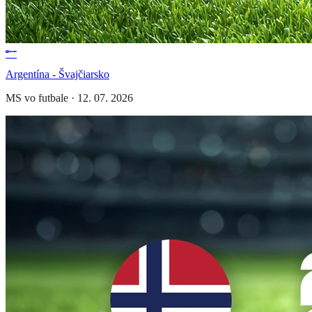
Argentína - Švajčiarsko
MS vo futbale
·
12. 07. 2026