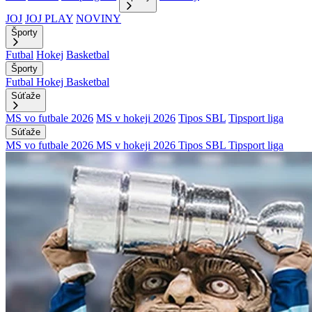
JOJ
JOJ PLAY
NOVINY
Športy
Futbal
Hokej
Basketbal
Športy
Futbal
Hokej
Basketbal
Súťaže
MS vo futbale 2026
MS v hokeji 2026
Tipos SBL
Tipsport liga
Súťaže
MS vo futbale 2026
MS v hokeji 2026
Tipos SBL
Tipsport liga