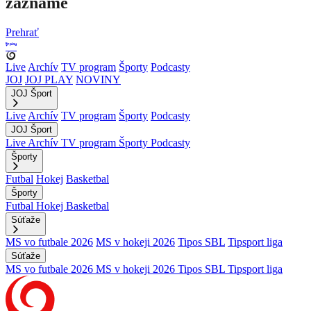
zázname
Prehrať
Live
Archív
TV program
Športy
Podcasty
JOJ
JOJ PLAY
NOVINY
JOJ Šport
Live
Archív
TV program
Športy
Podcasty
JOJ Šport
Live
Archív
TV program
Športy
Podcasty
Športy
Futbal
Hokej
Basketbal
Športy
Futbal
Hokej
Basketbal
Súťaže
MS vo futbale 2026
MS v hokeji 2026
Tipos SBL
Tipsport liga
Súťaže
MS vo futbale 2026
MS v hokeji 2026
Tipos SBL
Tipsport liga