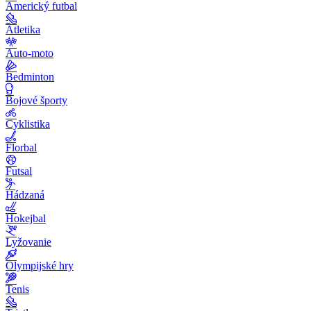
Americký futbal
Atletika
Auto-moto
Bedminton
Bojové športy
Cyklistika
Florbal
Futsal
Hádzaná
Hokejbal
Lyžovanie
Olympijské hry
Tenis