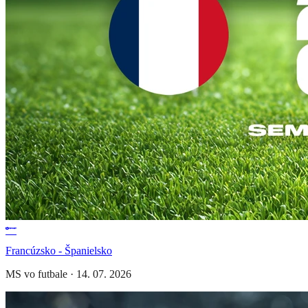
Francúzsko - Španielsko
MS vo futbale
·
14. 07. 2026