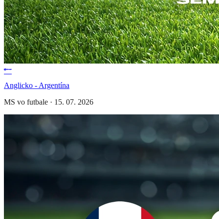
Anglicko - Argentína
MS vo futbale
·
15. 07. 2026