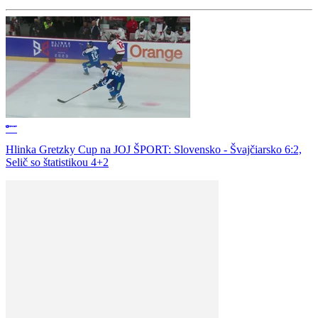
Hlinka Gretzky Cup na JOJ ŠPORT: Slovensko - Švajčiarsko 6:2,
Selič so štatistikou 4+2