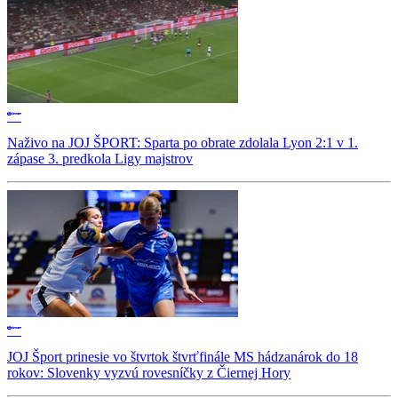
Naživo na JOJ ŠPORT: Sparta po obrate zdolala Lyon 2:1 v 1.
zápase 3. predkola Ligy majstrov
JOJ Šport prinesie vo štvrtok štvrťfinále MS hádzanárok do 18
rokov: Slovenky vyzvú rovesníčky z Čiernej Hory