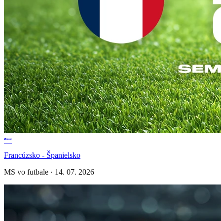
Francúzsko - Španielsko
MS vo futbale
·
14. 07. 2026