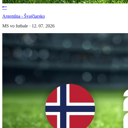
Argentína - Švajčiarsko
MS vo futbale
·
12. 07. 2026