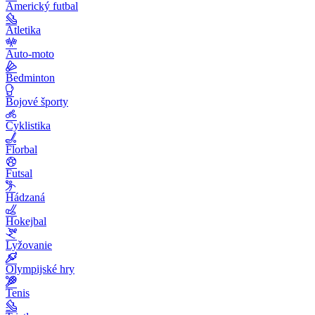
Americký futbal
Atletika
Auto-moto
Bedminton
Bojové športy
Cyklistika
Florbal
Futsal
Hádzaná
Hokejbal
Lyžovanie
Olympijské hry
Tenis