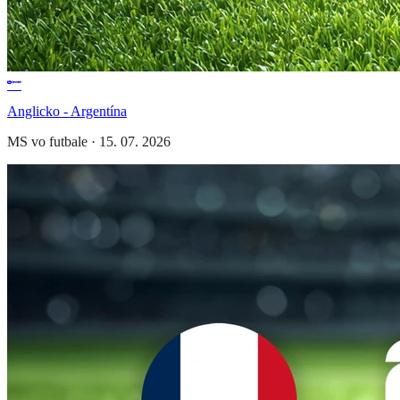
Anglicko - Argentína
MS vo futbale
·
15. 07. 2026