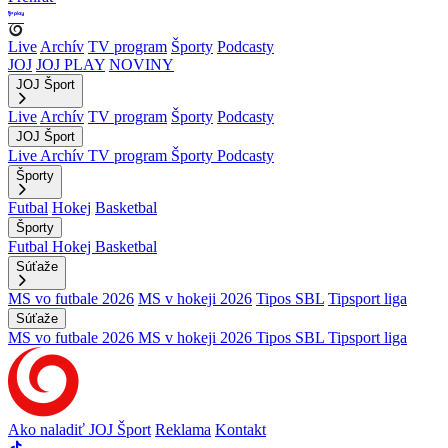
Live
Archív
TV program
Športy
Podcasty
JOJ
JOJ PLAY
NOVINY
JOJ Šport
Live
Archív
TV program
Športy
Podcasty
JOJ Šport
Live
Archív
TV program
Športy
Podcasty
Športy
Futbal
Hokej
Basketbal
Športy
Futbal
Hokej
Basketbal
Súťaže
MS vo futbale 2026
MS v hokeji 2026
Tipos SBL
Tipsport liga
Súťaže
MS vo futbale 2026
MS v hokeji 2026
Tipos SBL
Tipsport liga
Ako naladiť JOJ Šport
Reklama
Kontakt