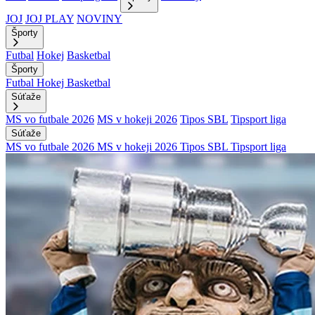
JOJ
JOJ PLAY
NOVINY
Športy
Futbal
Hokej
Basketbal
Športy
Futbal
Hokej
Basketbal
Súťaže
MS vo futbale 2026
MS v hokeji 2026
Tipos SBL
Tipsport liga
Súťaže
MS vo futbale 2026
MS v hokeji 2026
Tipos SBL
Tipsport liga