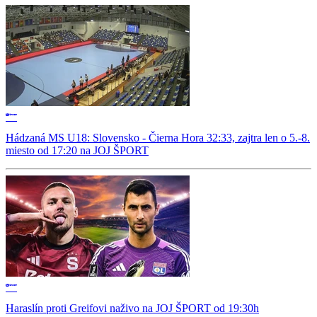
Hádzaná MS U18: Slovensko - Čierna Hora 32:33, zajtra len o 5.-8.
miesto od 17:20 na JOJ ŠPORT
Haraslín proti Greifovi naživo na JOJ ŠPORT od 19:30h