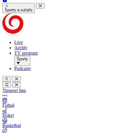
Športy a suťaže
Live
Archív
TV program
Športy
Podcasty
Tipsport liga
Futbal
Hokej
Basketbal