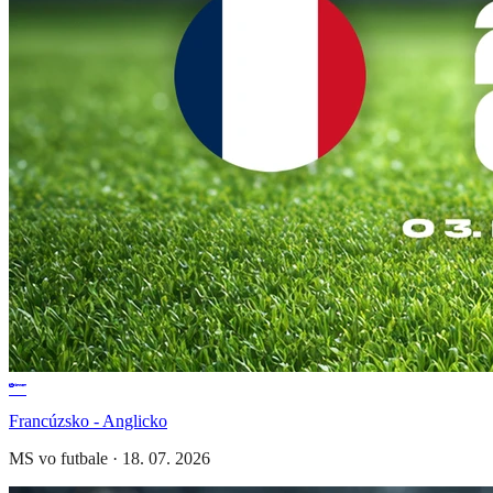
Francúzsko - Anglicko
MS vo futbale
·
18. 07. 2026