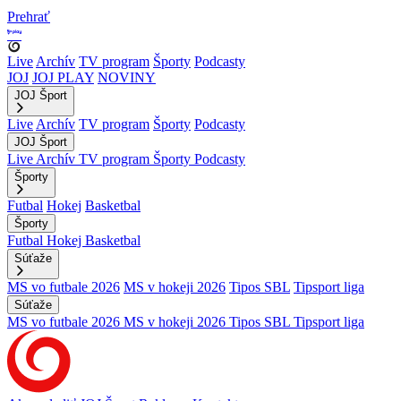
Prehrať
Live
Archív
TV program
Športy
Podcasty
JOJ
JOJ PLAY
NOVINY
JOJ Šport
Live
Archív
TV program
Športy
Podcasty
JOJ Šport
Live
Archív
TV program
Športy
Podcasty
Športy
Futbal
Hokej
Basketbal
Športy
Futbal
Hokej
Basketbal
Súťaže
MS vo futbale 2026
MS v hokeji 2026
Tipos SBL
Tipsport liga
Súťaže
MS vo futbale 2026
MS v hokeji 2026
Tipos SBL
Tipsport liga