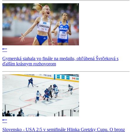
Gymerská siahala vo finále na medailu, obľúbená Švrčeková s
ďalším krásnym rozhovorom
Slovensko - USA 2:5 v semifinále Hlinka Gretzky Cupu. O bronz