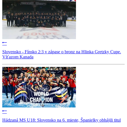
Slovensko - Fínsko 2:3 v zápase o bronz na Hlinka Gretzky Cupe.
Víťazom Kanada
Hádzaná MS U18: Slovensko na 6. mieste, Španielky obhájili titul