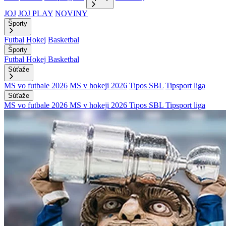
JOJ
JOJ PLAY
NOVINY
Športy
Futbal
Hokej
Basketbal
Športy
Futbal
Hokej
Basketbal
Súťaže
MS vo futbale 2026
MS v hokeji 2026
Tipos SBL
Tipsport liga
Súťaže
MS vo futbale 2026
MS v hokeji 2026
Tipos SBL
Tipsport liga