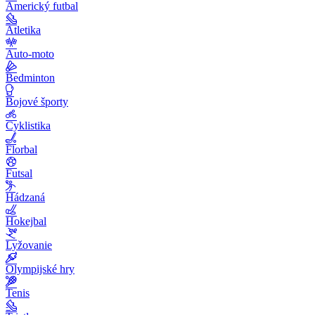
Americký futbal
Atletika
Auto-moto
Bedminton
Bojové športy
Cyklistika
Florbal
Futsal
Hádzaná
Hokejbal
Lyžovanie
Olympijské hry
Tenis