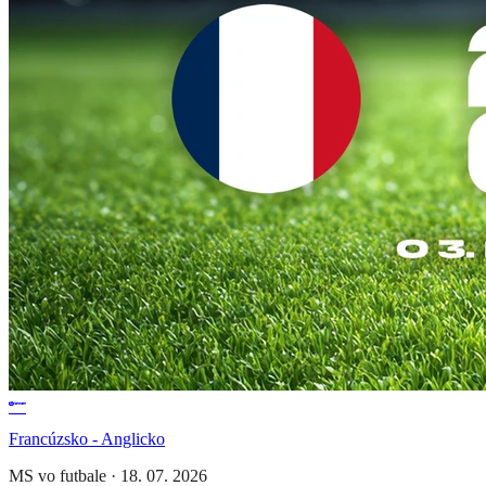
Francúzsko - Anglicko
MS vo futbale
·
18. 07. 2026