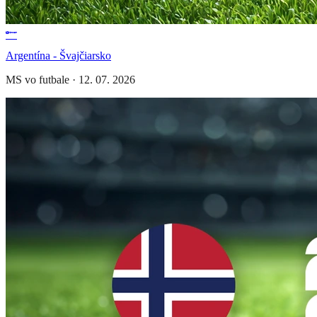
Argentína - Švajčiarsko
MS vo futbale
·
12. 07. 2026