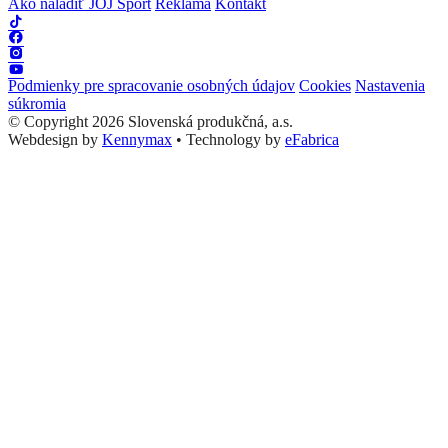
Ako naladiť JOJ Šport
Reklama
Kontakt
Podmienky pre spracovanie osobných údajov
Cookies
Nastavenia
súkromia
© Copyright 2026 Slovenská produkčná, a.s.
Webdesign by
Kennymax
•
Technology by
eFabrica