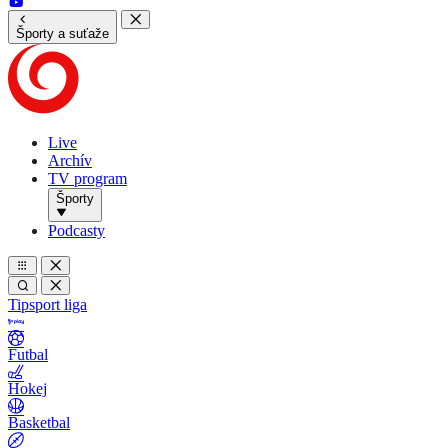
Športy a suťaže
Live
Archív
TV program
Športy
Podcasty
Tipsport liga
Futbal
Hokej
Basketbal