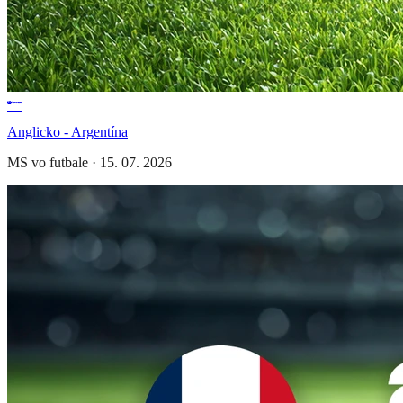
Anglicko - Argentína
MS vo futbale
·
15. 07. 2026