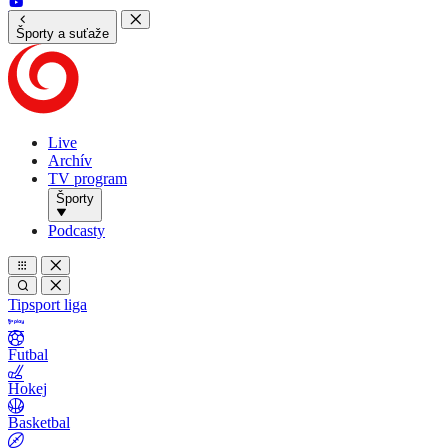
Športy a suťaže
Live
Archív
TV program
Športy
Podcasty
Tipsport liga
Futbal
Hokej
Basketbal