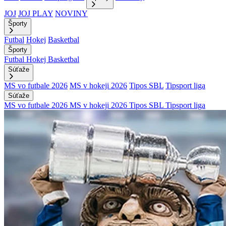
JOJ
JOJ PLAY
NOVINY
Športy
Futbal
Hokej
Basketbal
Športy
Futbal
Hokej
Basketbal
Súťaže
MS vo futbale 2026
MS v hokeji 2026
Tipos SBL
Tipsport liga
Súťaže
MS vo futbale 2026
MS v hokeji 2026
Tipos SBL
Tipsport liga