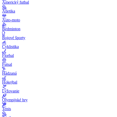
Americký futbal
Atletika
Auto-moto
Bedminton
Bojové športy
Cyklistika
Florbal
Futsal
Hádzaná
Hokejbal
Lyžovanie
Olympijské hry
Tenis