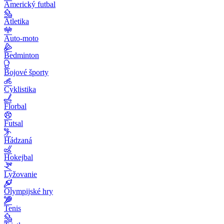
Americký futbal
Atletika
Auto-moto
Bedminton
Bojové športy
Cyklistika
Florbal
Futsal
Hádzaná
Hokejbal
Lyžovanie
Olympijské hry
Tenis