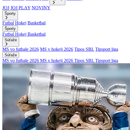
JOJ
JOJ PLAY
NOVINY
Športy
Futbal
Hokej
Basketbal
Športy
Futbal
Hokej
Basketbal
Súťaže
MS vo futbale 2026
MS v hokeji 2026
Tipos SBL
Tipsport liga
Súťaže
MS vo futbale 2026
MS v hokeji 2026
Tipos SBL
Tipsport liga