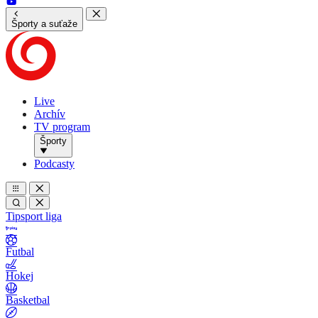
Športy a suťaže
Live
Archív
TV program
Športy
Podcasty
Tipsport liga
Futbal
Hokej
Basketbal