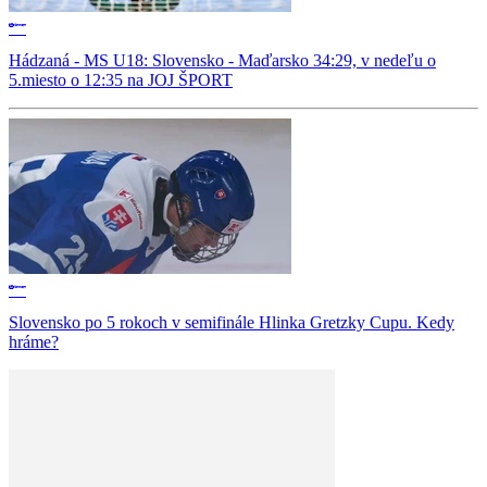
Hádzaná - MS U18: Slovensko - Maďarsko 34:29, v nedeľu o
5.miesto o 12:35 na JOJ ŠPORT
Slovensko po 5 rokoch v semifinále Hlinka Gretzky Cupu. Kedy
hráme?