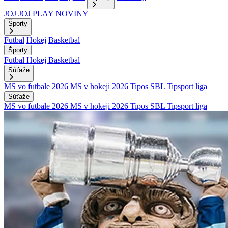
JOJ
JOJ PLAY
NOVINY
Športy
Futbal
Hokej
Basketbal
Športy
Futbal
Hokej
Basketbal
Súťaže
MS vo futbale 2026
MS v hokeji 2026
Tipos SBL
Tipsport liga
Súťaže
MS vo futbale 2026
MS v hokeji 2026
Tipos SBL
Tipsport liga