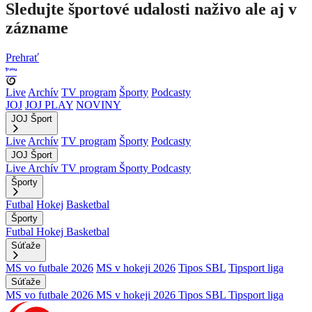
Sledujte športové udalosti naživo ale aj v
zázname
Prehrať
Live
Archív
TV program
Športy
Podcasty
JOJ
JOJ PLAY
NOVINY
JOJ Šport
Live
Archív
TV program
Športy
Podcasty
JOJ Šport
Live
Archív
TV program
Športy
Podcasty
Športy
Futbal
Hokej
Basketbal
Športy
Futbal
Hokej
Basketbal
Súťaže
MS vo futbale 2026
MS v hokeji 2026
Tipos SBL
Tipsport liga
Súťaže
MS vo futbale 2026
MS v hokeji 2026
Tipos SBL
Tipsport liga