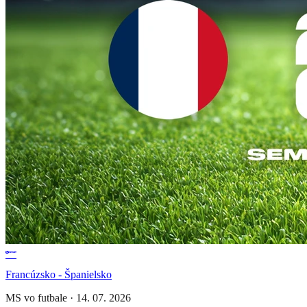
Francúzsko - Španielsko
MS vo futbale
·
14. 07. 2026