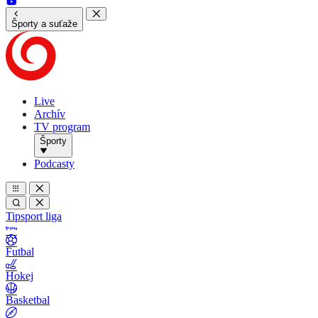
Športy a suťaže
Live
Archív
TV program
Športy
Podcasty
Tipsport liga
Futbal
Hokej
Basketbal