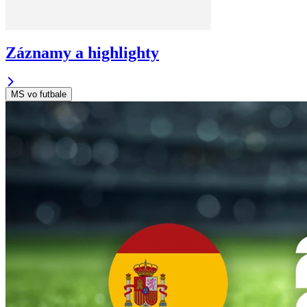
Záznamy a highlighty
MS vo futbale