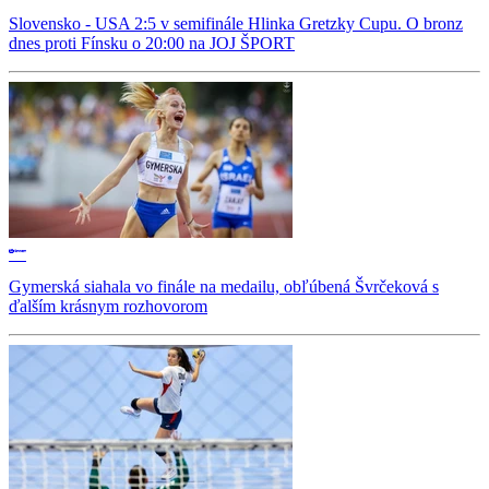
Slovensko - USA 2:5 v semifinále Hlinka Gretzky Cupu. O bronz
dnes proti Fínsku o 20:00 na JOJ ŠPORT
Gymerská siahala vo finále na medailu, obľúbená Švrčeková s
ďalším krásnym rozhovorom