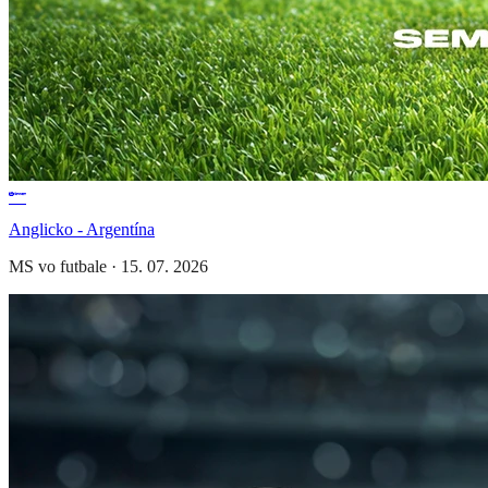
Anglicko - Argentína
MS vo futbale
·
15. 07. 2026