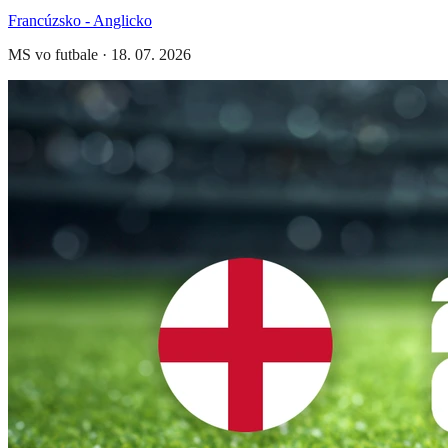
Francúzsko - Anglicko
MS vo futbale
·
18. 07. 2026