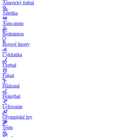
Americký futbal
Atletika
Auto-moto
Bedminton
Bojové športy
Cyklistika
Florbal
Futsal
Hádzaná
Hokejbal
Lyžovanie
Olympijské hry
Tenis