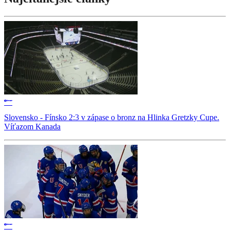
Slovensko - Fínsko 2:3 v zápase o bronz na Hlinka Gretzky Cupe.
Víťazom Kanada