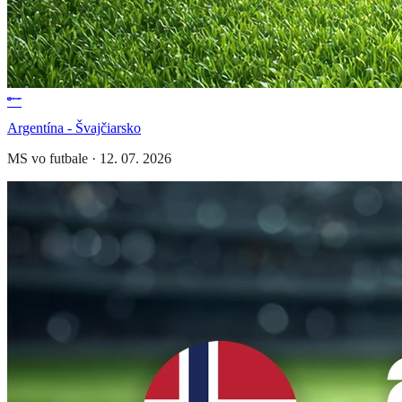
Argentína - Švajčiarsko
MS vo futbale
·
12. 07. 2026