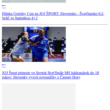
Hlinka Gretzky Cup na JOJ ŠPORT: Slovensko - Švajčiarsko 6:2,
Selič so štatistikou 4+2
JOJ Šport prinesie vo štvrtok štvrťfinále MS hádzanárok do 18
rokov: Slovenky vyzvú rovesníčky z Čiernej Hory