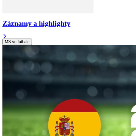
Záznamy a highlighty
MS vo futbale