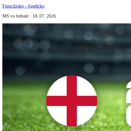
Francúzsko - Anglicko
MS vo futbale
·
18. 07. 2026