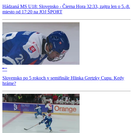
Hádzaná MS U18: Slovensko - Čierna Hora 32:33, zajtra len o 5.-8.
miesto od 17:20 na JOJ ŠPORT
Slovensko po 5 rokoch v semifinále Hlinka Gretzky Cupu. Kedy
hráme?