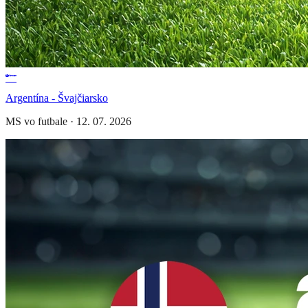
Argentína - Švajčiarsko
MS vo futbale
·
12. 07. 2026