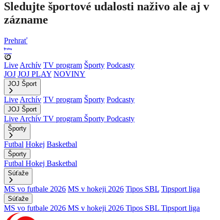
Sledujte športové udalosti naživo ale aj v
zázname
Prehrať
Live
Archív
TV program
Športy
Podcasty
JOJ
JOJ PLAY
NOVINY
JOJ Šport
Live
Archív
TV program
Športy
Podcasty
JOJ Šport
Live
Archív
TV program
Športy
Podcasty
Športy
Futbal
Hokej
Basketbal
Športy
Futbal
Hokej
Basketbal
Súťaže
MS vo futbale 2026
MS v hokeji 2026
Tipos SBL
Tipsport liga
Súťaže
MS vo futbale 2026
MS v hokeji 2026
Tipos SBL
Tipsport liga