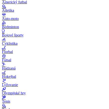
Americký futbal
Atletika
Auto-moto
Bedminton
Bojové športy
Cyklistika
Florbal
Futsal
Hádzaná
Hokejbal
Lyžovanie
Olympijské hry
Tenis