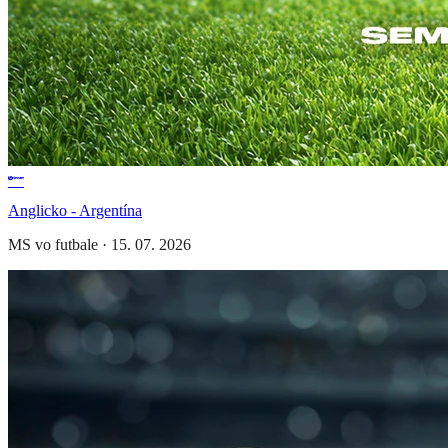
Anglicko - Argentína
MS vo futbale
·
15. 07. 2026