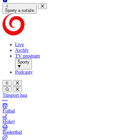
Športy a suťaže
Live
Archív
TV program
Športy
Podcasty
Tipsport liga
Futbal
Hokej
Basketbal