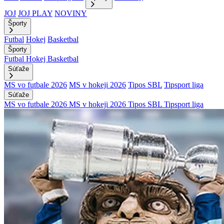
JOJ
JOJ PLAY
NOVINY
Športy
Futbal
Hokej
Basketbal
Športy
Futbal
Hokej
Basketbal
Súťaže
MS vo futbale 2026
MS v hokeji 2026
Tipos SBL
Tipsport liga
Súťaže
MS vo futbale 2026
MS v hokeji 2026
Tipos SBL
Tipsport liga