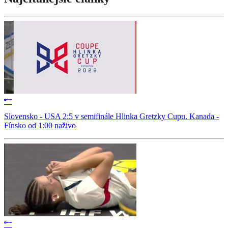
Slovensko - USA 2:5 v semifinále Hlinka Gretzky Cupu. Kanada -
Fínsko od 1:00 naživo