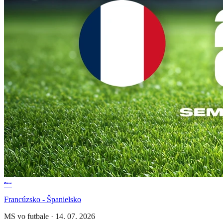
Francúzsko - Španielsko
MS vo futbale
·
14. 07. 2026