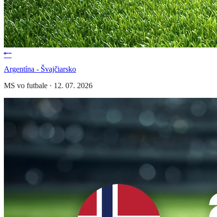
Argentína - Švajčiarsko
MS vo futbale
·
12. 07. 2026