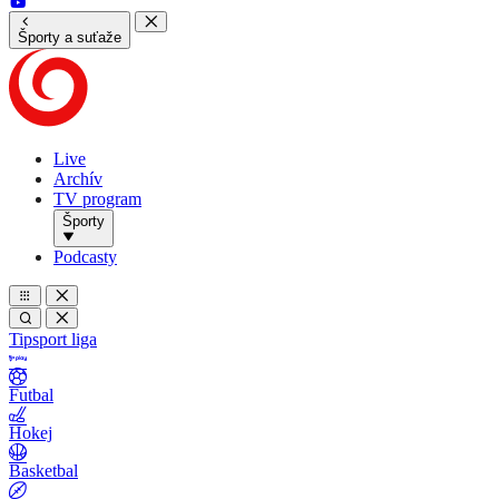
Športy a suťaže
Live
Archív
TV program
Športy
Podcasty
Tipsport liga
Futbal
Hokej
Basketbal