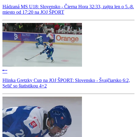
Hádzaná MS U18: Slovensko - Čierna Hora 32:33, zajtra len o 5.-8.
miesto od 17:20 na JOJ ŠPORT
Hlinka Gretzky Cup na JOJ ŠPORT: Slovensko - Švajčiarsko 6:2,
Selič so štatistikou 4+2