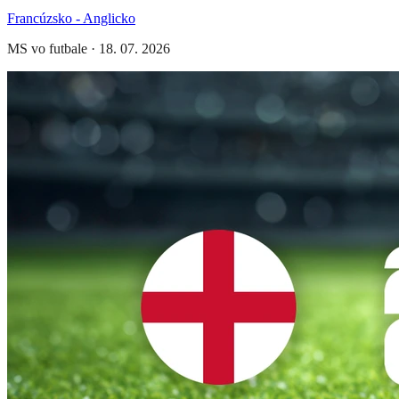
Francúzsko - Anglicko
MS vo futbale
·
18. 07. 2026