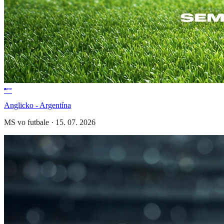
Anglicko - Argentína
MS vo futbale
·
15. 07. 2026