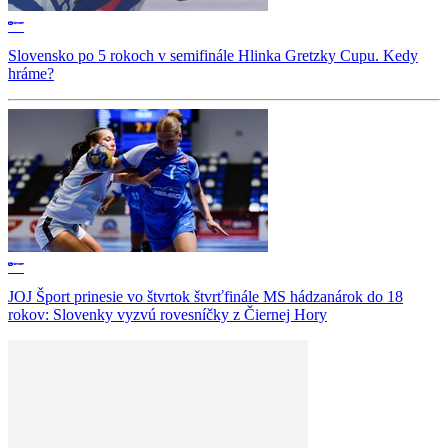
Slovensko po 5 rokoch v semifinále Hlinka Gretzky Cupu. Kedy
hráme?
JOJ Šport prinesie vo štvrtok štvrťfinále MS hádzanárok do 18
rokov: Slovenky vyzvú rovesníčky z Čiernej Hory