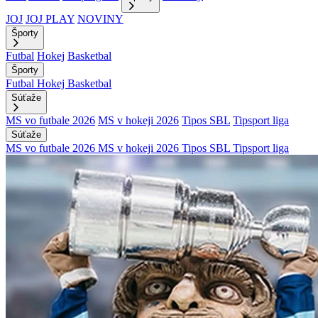
JOJ
JOJ PLAY
NOVINY
Športy
Futbal
Hokej
Basketbal
Športy
Futbal
Hokej
Basketbal
Súťaže
MS vo futbale 2026
MS v hokeji 2026
Tipos SBL
Tipsport liga
Súťaže
MS vo futbale 2026
MS v hokeji 2026
Tipos SBL
Tipsport liga