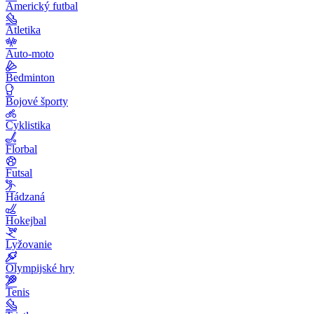
Americký futbal
Atletika
Auto-moto
Bedminton
Bojové športy
Cyklistika
Florbal
Futsal
Hádzaná
Hokejbal
Lyžovanie
Olympijské hry
Tenis