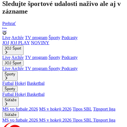
Sledujte športové udalosti naživo ale aj v
zázname
Prehrať
Live
Archív
TV program
Športy
Podcasty
JOJ
JOJ PLAY
NOVINY
JOJ Šport
Live
Archív
TV program
Športy
Podcasty
JOJ Šport
Live
Archív
TV program
Športy
Podcasty
Športy
Futbal
Hokej
Basketbal
Športy
Futbal
Hokej
Basketbal
Súťaže
MS vo futbale 2026
MS v hokeji 2026
Tipos SBL
Tipsport liga
Súťaže
MS vo futbale 2026
MS v hokeji 2026
Tipos SBL
Tipsport liga