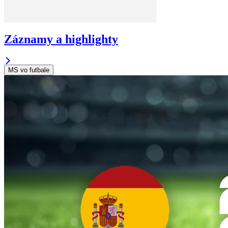
Záznamy a highlighty
MS vo futbale