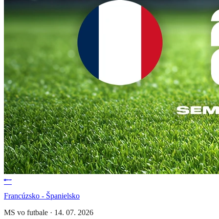
Francúzsko - Španielsko
MS vo futbale
·
14. 07. 2026