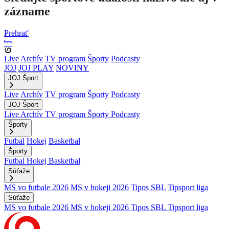
zázname
Prehrať
Live
Archív
TV program
Športy
Podcasty
JOJ
JOJ PLAY
NOVINY
JOJ Šport
Live
Archív
TV program
Športy
Podcasty
JOJ Šport
Live
Archív
TV program
Športy
Podcasty
Športy
Futbal
Hokej
Basketbal
Športy
Futbal
Hokej
Basketbal
Súťaže
MS vo futbale 2026
MS v hokeji 2026
Tipos SBL
Tipsport liga
Súťaže
MS vo futbale 2026
MS v hokeji 2026
Tipos SBL
Tipsport liga