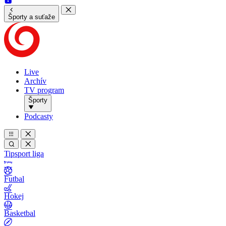
Športy a suťaže
Live
Archív
TV program
Športy
Podcasty
Tipsport liga
Futbal
Hokej
Basketbal