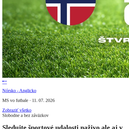
Nórsko - Anglicko
MS vo futbale
·
11. 07. 2026
Zobraziť všetko
Slobodne a bez záväzkov
Sledujte športové udalosti naživo ale aj v