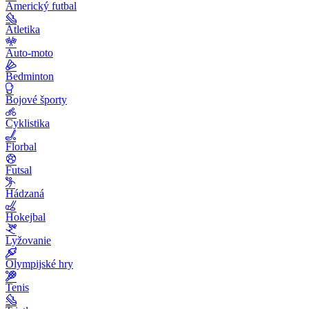
Americký futbal
Atletika
Auto-moto
Bedminton
Bojové športy
Cyklistika
Florbal
Futsal
Hádzaná
Hokejbal
Lyžovanie
Olympijské hry
Tenis