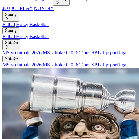
JOJ
JOJ PLAY
NOVINY
Športy
Futbal
Hokej
Basketbal
Športy
Futbal
Hokej
Basketbal
Súťaže
MS vo futbale 2026
MS v hokeji 2026
Tipos SBL
Tipsport liga
Súťaže
MS vo futbale 2026
MS v hokeji 2026
Tipos SBL
Tipsport liga