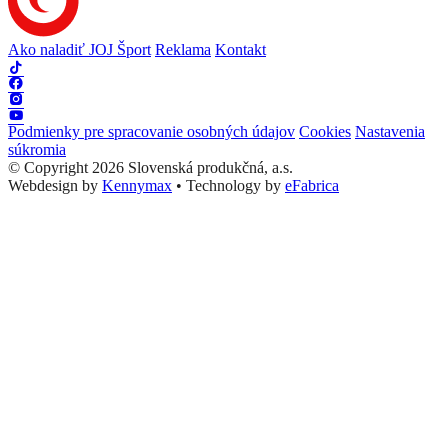
Ako naladiť JOJ Šport
Reklama
Kontakt
Podmienky pre spracovanie osobných údajov
Cookies
Nastavenia
súkromia
© Copyright 2026 Slovenská produkčná, a.s.
Webdesign by
Kennymax
•
Technology by
eFabrica