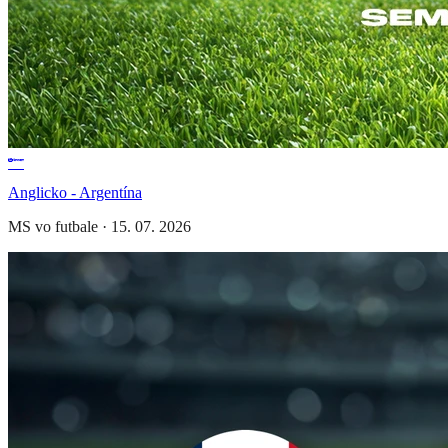
Anglicko - Argentína
MS vo futbale
·
15. 07. 2026