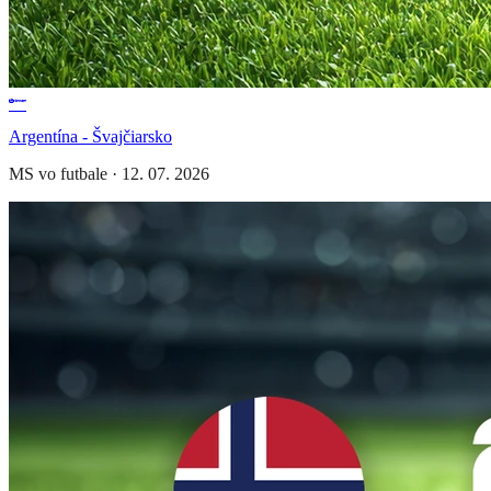
Argentína - Švajčiarsko
MS vo futbale
·
12. 07. 2026