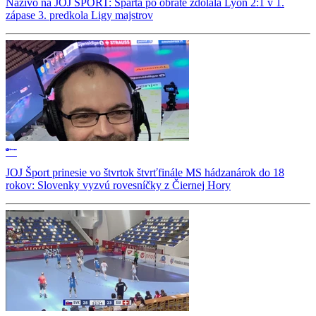
Naživo na JOJ ŠPORT: Sparta po obrate zdolala Lyon 2:1 v 1.
zápase 3. predkola Ligy majstrov
JOJ Šport prinesie vo štvrtok štvrťfinále MS hádzanárok do 18
rokov: Slovenky vyzvú rovesníčky z Čiernej Hory