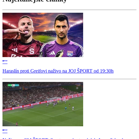
Haraslín proti Greifovi naživo na JOJ ŠPORT od 19:30h