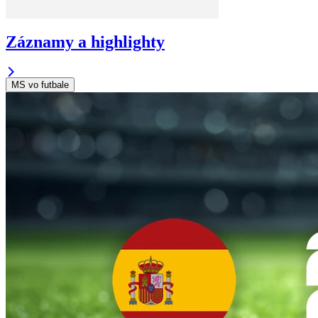
Záznamy a highlighty
MS vo futbale