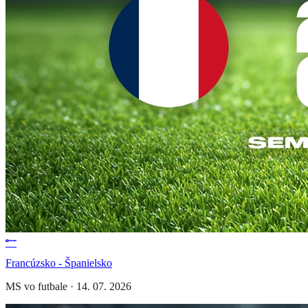
Francúzsko - Španielsko
MS vo futbale
·
14. 07. 2026