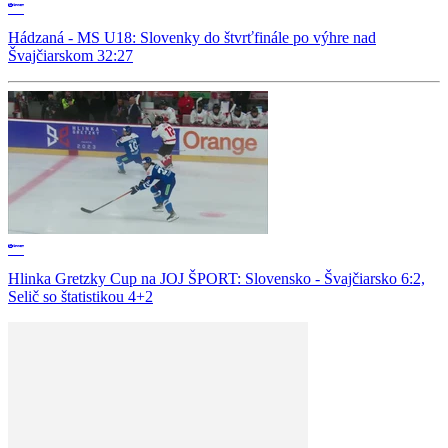
Hádzaná - MS U18: Slovenky do štvrťfinále po výhre nad
Švajčiarskom 32:27
Hlinka Gretzky Cup na JOJ ŠPORT: Slovensko - Švajčiarsko 6:2,
Selič so štatistikou 4+2