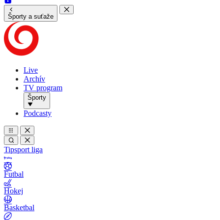
Športy a suťaže
Live
Archív
TV program
Športy
Podcasty
Tipsport liga
Futbal
Hokej
Basketbal