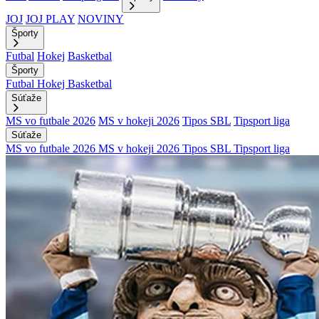
JOJ
JOJ PLAY
NOVINY
Športy
Futbal
Hokej
Basketbal
Športy
Futbal
Hokej
Basketbal
Súťaže
MS vo futbale 2026
MS v hokeji 2026
Tipos SBL
Tipsport liga
Súťaže
MS vo futbale 2026
MS v hokeji 2026
Tipos SBL
Tipsport liga