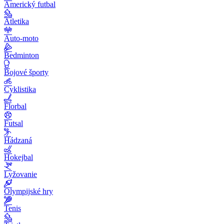
Americký futbal
Atletika
Auto-moto
Bedminton
Bojové športy
Cyklistika
Florbal
Futsal
Hádzaná
Hokejbal
Lyžovanie
Olympijské hry
Tenis