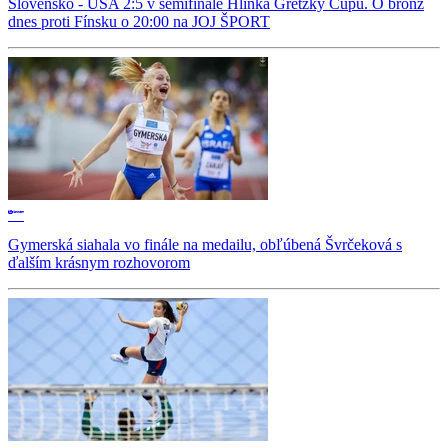
Slovensko - USA 2:5 v semifinále Hlinka Gretzky Cupu. O bronz
dnes proti Fínsku o 20:00 na JOJ ŠPORT
Gymerská siahala vo finále na medailu, obľúbená Švrčeková s
ďalším krásnym rozhovorom