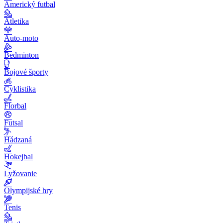
Americký futbal
Atletika
Auto-moto
Bedminton
Bojové športy
Cyklistika
Florbal
Futsal
Hádzaná
Hokejbal
Lyžovanie
Olympijské hry
Tenis