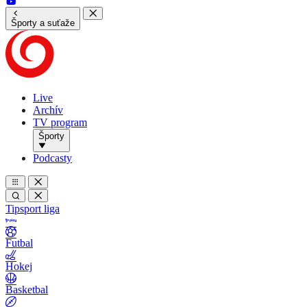
Športy a suťaže
Live
Archív
TV program
Športy
Podcasty
Tipsport liga
Futbal
Hokej
Basketbal