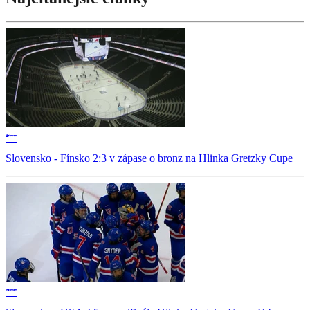
Slovensko - Fínsko 2:3 v zápase o bronz na Hlinka Gretzky Cupe