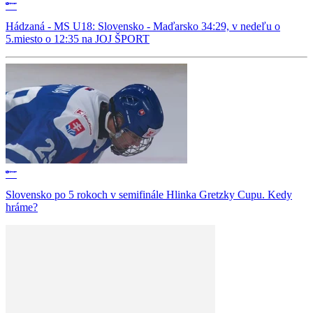
Hádzaná - MS U18: Slovensko - Maďarsko 34:29, v nedeľu o
5.miesto o 12:35 na JOJ ŠPORT
Slovensko po 5 rokoch v semifinále Hlinka Gretzky Cupu. Kedy
hráme?