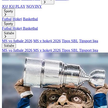
JOJ
JOJ PLAY
NOVINY
Športy
Futbal
Hokej
Basketbal
Športy
Futbal
Hokej
Basketbal
Súťaže
MS vo futbale 2026
MS v hokeji 2026
Tipos SBL
Tipsport liga
Súťaže
MS vo futbale 2026
MS v hokeji 2026
Tipos SBL
Tipsport liga