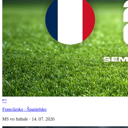
Francúzsko - Španielsko
MS vo futbale
·
14. 07. 2026