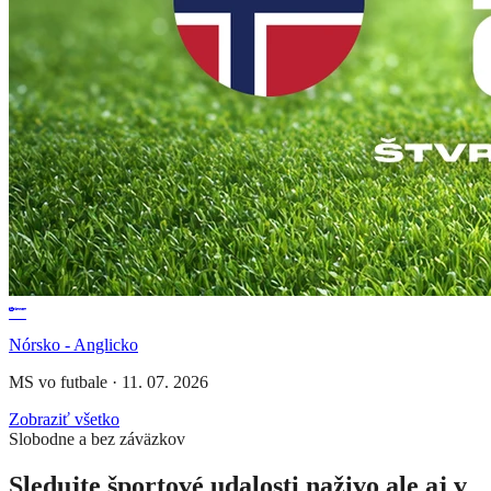
Nórsko - Anglicko
MS vo futbale
·
11. 07. 2026
Zobraziť všetko
Slobodne a bez záväzkov
Sledujte športové udalosti naživo ale aj v