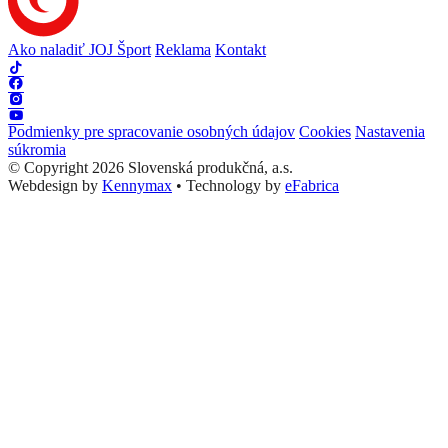
Ako naladiť JOJ Šport
Reklama
Kontakt
Podmienky pre spracovanie osobných údajov
Cookies
Nastavenia
súkromia
© Copyright 2026 Slovenská produkčná, a.s.
Webdesign by
Kennymax
•
Technology by
eFabrica