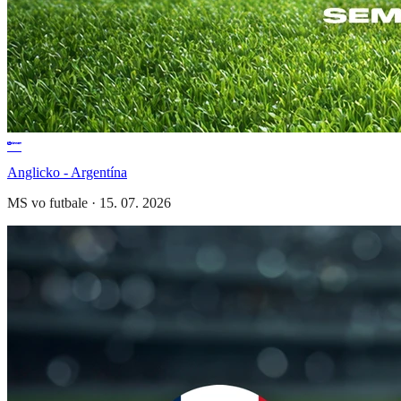
Anglicko - Argentína
MS vo futbale
·
15. 07. 2026