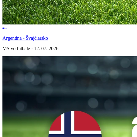
Argentína - Švajčiarsko
MS vo futbale
·
12. 07. 2026