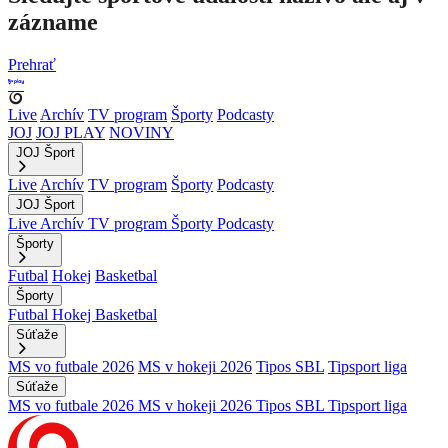
zázname
Prehrať
Live
Archív
TV program
Športy
Podcasty
JOJ
JOJ PLAY
NOVINY
JOJ Šport
Live
Archív
TV program
Športy
Podcasty
JOJ Šport
Live
Archív
TV program
Športy
Podcasty
Športy
Futbal
Hokej
Basketbal
Športy
Futbal
Hokej
Basketbal
Súťaže
MS vo futbale 2026
MS v hokeji 2026
Tipos SBL
Tipsport liga
Súťaže
MS vo futbale 2026
MS v hokeji 2026
Tipos SBL
Tipsport liga