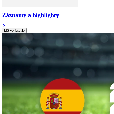
Záznamy a highlighty
MS vo futbale