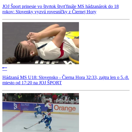
JOJ Šport prinesie vo štvrtok štvrťfinále MS hádzanárok do 18
rokov: Slovenky vyzvú rovesníčky z Čiernej Hory
Hádzaná MS U18: Slovensko - Čierna Hora 32:33, zajtra len o 5.-8.
miesto od 17:20 na JOJ ŠPORT