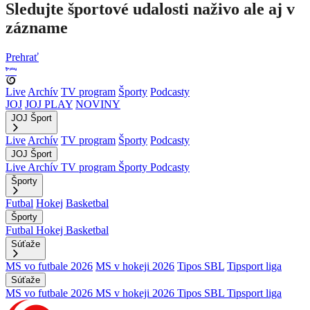
Sledujte športové udalosti naživo ale aj v
zázname
Prehrať
Live
Archív
TV program
Športy
Podcasty
JOJ
JOJ PLAY
NOVINY
JOJ Šport
Live
Archív
TV program
Športy
Podcasty
JOJ Šport
Live
Archív
TV program
Športy
Podcasty
Športy
Futbal
Hokej
Basketbal
Športy
Futbal
Hokej
Basketbal
Súťaže
MS vo futbale 2026
MS v hokeji 2026
Tipos SBL
Tipsport liga
Súťaže
MS vo futbale 2026
MS v hokeji 2026
Tipos SBL
Tipsport liga