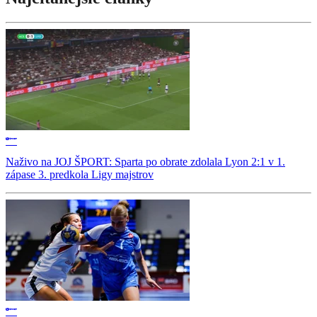
Naživo na JOJ ŠPORT: Sparta po obrate zdolala Lyon 2:1 v 1.
zápase 3. predkola Ligy majstrov