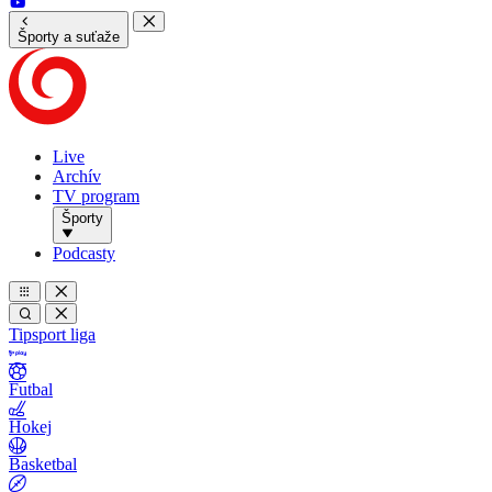
Športy a suťaže
Live
Archív
TV program
Športy
Podcasty
Tipsport liga
Futbal
Hokej
Basketbal