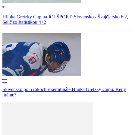
Hlinka Gretzky Cup na JOJ ŠPORT: Slovensko - Švajčiarsko 6:2,
Selič so štatistikou 4+2
Slovensko po 5 rokoch v semifinále Hlinka Gretzky Cupu. Kedy
hráme?