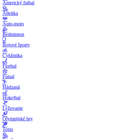
Americký futbal
Atletika
Auto-moto
Bedminton
Bojové športy
Cyklistika
Florbal
Futsal
Hádzaná
Hokejbal
Lyžovanie
Olympijské hry
Tenis