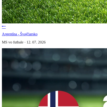
Argentína - Švajčiarsko
MS vo futbale
·
12. 07. 2026