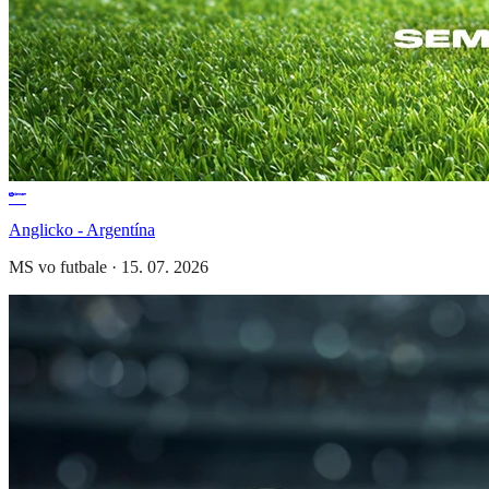
Anglicko - Argentína
MS vo futbale
·
15. 07. 2026