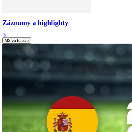
Záznamy a highlighty
MS vo futbale