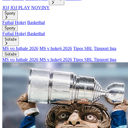
JOJ
JOJ PLAY
NOVINY
Športy
Futbal
Hokej
Basketbal
Športy
Futbal
Hokej
Basketbal
Súťaže
MS vo futbale 2026
MS v hokeji 2026
Tipos SBL
Tipsport liga
Súťaže
MS vo futbale 2026
MS v hokeji 2026
Tipos SBL
Tipsport liga