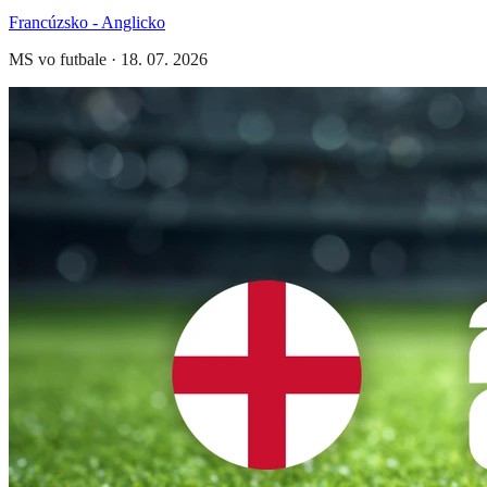
Francúzsko - Anglicko
MS vo futbale
·
18. 07. 2026