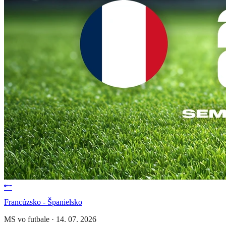
Francúzsko - Španielsko
MS vo futbale
·
14. 07. 2026