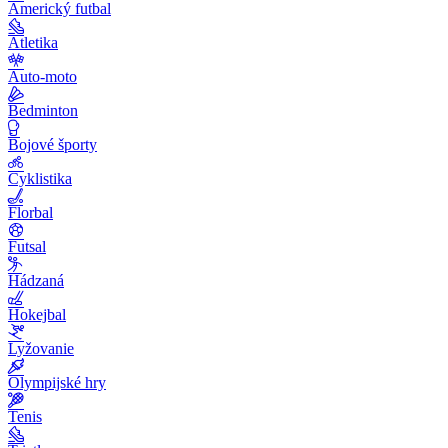
Americký futbal
Atletika
Auto-moto
Bedminton
Bojové športy
Cyklistika
Florbal
Futsal
Hádzaná
Hokejbal
Lyžovanie
Olympijské hry
Tenis