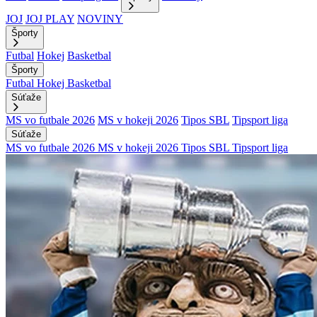
JOJ
JOJ PLAY
NOVINY
Športy
Futbal
Hokej
Basketbal
Športy
Futbal
Hokej
Basketbal
Súťaže
MS vo futbale 2026
MS v hokeji 2026
Tipos SBL
Tipsport liga
Súťaže
MS vo futbale 2026
MS v hokeji 2026
Tipos SBL
Tipsport liga