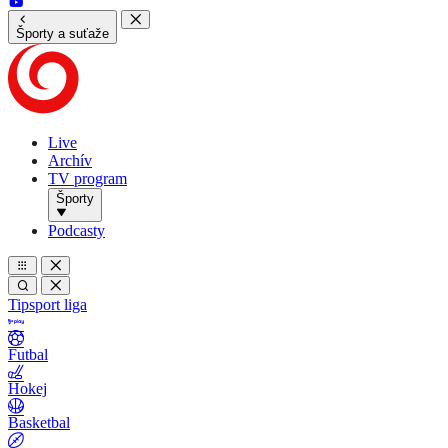
Športy a suťaže
Live
Archív
TV program
Športy
Podcasty
Tipsport liga
Futbal
Hokej
Basketbal