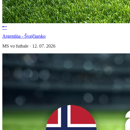
Argentína - Švajčiarsko
MS vo futbale
·
12. 07. 2026