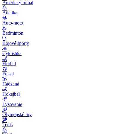
Americký futbal
Atletika
Auto-moto
Bedminton
Bojové športy
Cyklistika
Florbal
Futsal
Hádzaná
Hokejbal
Lyžovanie
Olympijské hry
Tenis