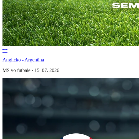
Anglicko - Argentína
MS vo futbale
·
15. 07. 2026