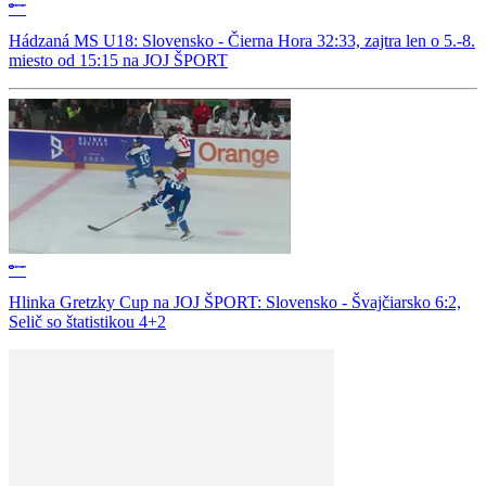
Hádzaná MS U18: Slovensko - Čierna Hora 32:33, zajtra len o 5.-8.
miesto od 15:15 na JOJ ŠPORT
Hlinka Gretzky Cup na JOJ ŠPORT: Slovensko - Švajčiarsko 6:2,
Selič so štatistikou 4+2