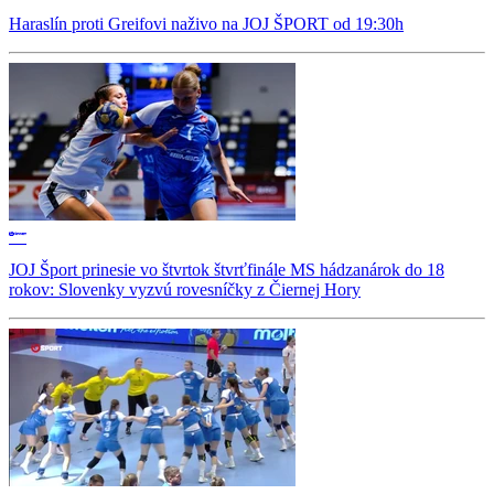
Haraslín proti Greifovi naživo na JOJ ŠPORT od 19:30h
JOJ Šport prinesie vo štvrtok štvrťfinále MS hádzanárok do 18
rokov: Slovenky vyzvú rovesníčky z Čiernej Hory