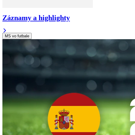
Záznamy a highlighty
MS vo futbale