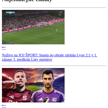
Naživo na JOJ ŠPORT: Sparta po obrate zdolala Lyon 2:1 v 1.
zápase 3. predkola Ligy majstrov