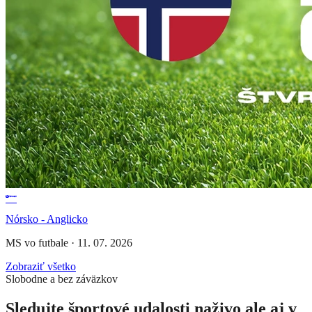
Nórsko - Anglicko
MS vo futbale
·
11. 07. 2026
Zobraziť všetko
Slobodne a bez záväzkov
Sledujte športové udalosti naživo ale aj v