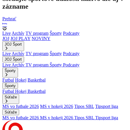
zázname
Prehrať
Live
Archív
TV program
Športy
Podcasty
JOJ
JOJ PLAY
NOVINY
JOJ Šport
Live
Archív
TV program
Športy
Podcasty
JOJ Šport
Live
Archív
TV program
Športy
Podcasty
Športy
Futbal
Hokej
Basketbal
Športy
Futbal
Hokej
Basketbal
Súťaže
MS vo futbale 2026
MS v hokeji 2026
Tipos SBL
Tipsport liga
Súťaže
MS vo futbale 2026
MS v hokeji 2026
Tipos SBL
Tipsport liga