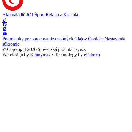
Ako naladiť JOJ Šport
Reklama
Kontakt
Podmienky pre spracovanie osobných údajov
Cookies
Nastavenia
súkromia
© Copyright 2026 Slovenská produkčná, a.s.
Webdesign by
Kennymax
•
Technology by
eFabrica