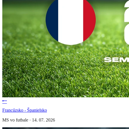
Francúzsko - Španielsko
MS vo futbale
·
14. 07. 2026