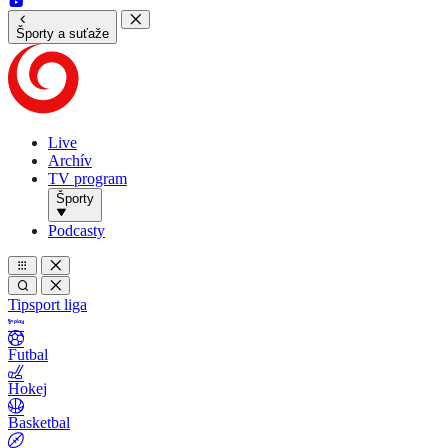
Športy a suťaže
Live
Archív
TV program
Športy
Podcasty
Tipsport liga
Futbal
Hokej
Basketbal