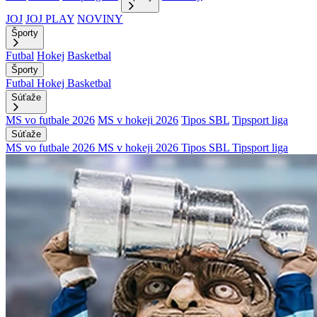
JOJ
JOJ PLAY
NOVINY
Športy
Futbal
Hokej
Basketbal
Športy
Futbal
Hokej
Basketbal
Súťaže
MS vo futbale 2026
MS v hokeji 2026
Tipos SBL
Tipsport liga
Súťaže
MS vo futbale 2026
MS v hokeji 2026
Tipos SBL
Tipsport liga