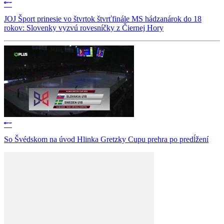
JOJ Šport prinesie vo štvrtok štvrťfinále MS hádzanárok do 18
rokov: Slovenky vyzvú rovesníčky z Čiernej Hory
So Švédskom na úvod Hlinka Gretzky Cupu prehra po predĺžení