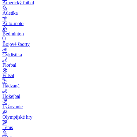
Americký futbal
Atletika
Auto-moto
Bedminton
Bojové športy
Cyklistika
Florbal
Futsal
Hádzaná
Hokejbal
Lyžovanie
Olympijské hry
Tenis