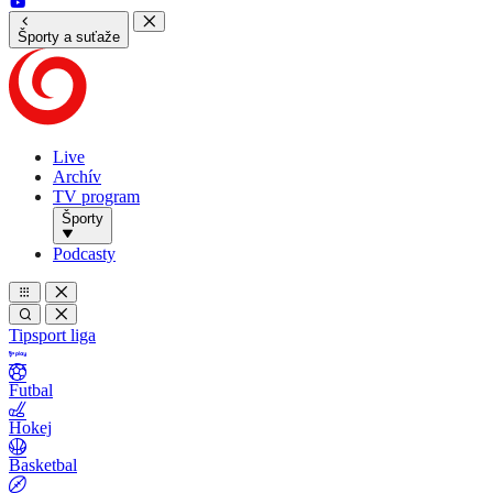
Športy a suťaže
Live
Archív
TV program
Športy
Podcasty
Tipsport liga
Futbal
Hokej
Basketbal