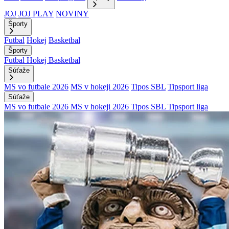
JOJ
JOJ PLAY
NOVINY
Športy
Futbal
Hokej
Basketbal
Športy
Futbal
Hokej
Basketbal
Súťaže
MS vo futbale 2026
MS v hokeji 2026
Tipos SBL
Tipsport liga
Súťaže
MS vo futbale 2026
MS v hokeji 2026
Tipos SBL
Tipsport liga