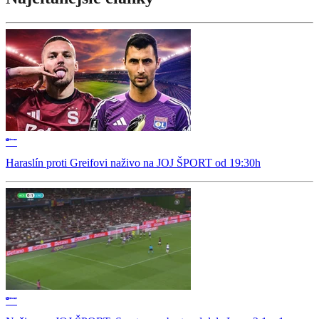
Haraslín proti Greifovi naživo na JOJ ŠPORT od 19:30h