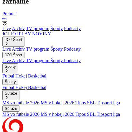
zázname
Prehrať
Live
Archív
TV program
Športy
Podcasty
JOJ
JOJ PLAY
NOVINY
JOJ Šport
Live
Archív
TV program
Športy
Podcasty
JOJ Šport
Live
Archív
TV program
Športy
Podcasty
Športy
Futbal
Hokej
Basketbal
Športy
Futbal
Hokej
Basketbal
Súťaže
MS vo futbale 2026
MS v hokeji 2026
Tipos SBL
Tipsport liga
Súťaže
MS vo futbale 2026
MS v hokeji 2026
Tipos SBL
Tipsport liga