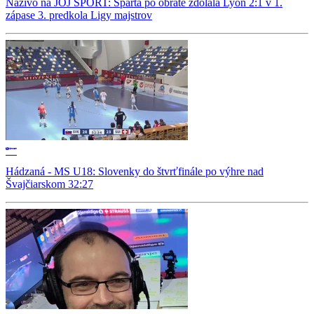
Naživo na JOJ ŠPORT: Sparta po obrate zdolala Lyon 2:1 v 1.
zápase 3. predkola Ligy majstrov
Hádzaná - MS U18: Slovenky do štvrťfinále po výhre nad
Švajčiarskom 32:27