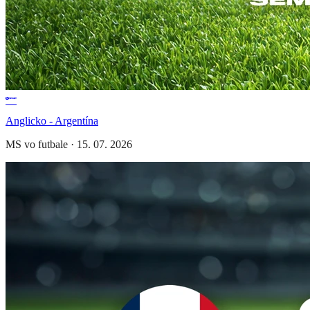
Anglicko - Argentína
MS vo futbale
·
15. 07. 2026