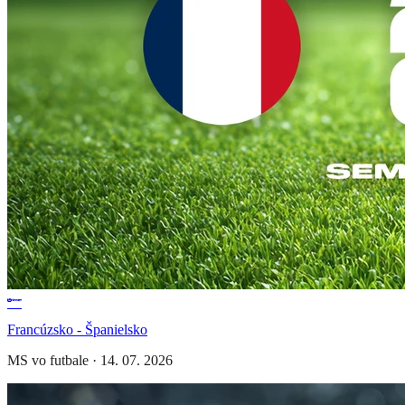
Francúzsko - Španielsko
MS vo futbale
·
14. 07. 2026