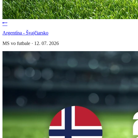
Argentína - Švajčiarsko
MS vo futbale
·
12. 07. 2026