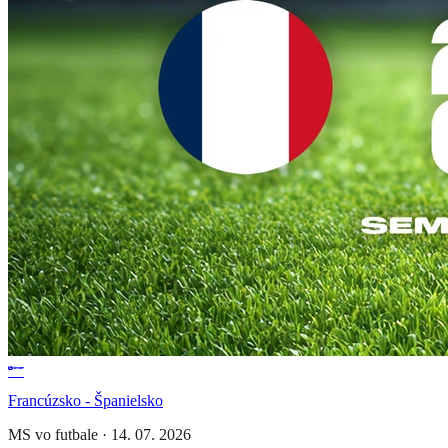
Francúzsko - Španielsko
MS vo futbale
·
14. 07. 2026