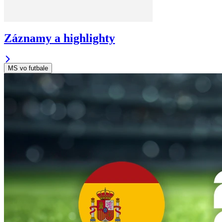
Záznamy a highlighty
MS vo futbale