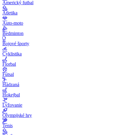
Americký futbal
Atletika
Auto-moto
Bedminton
Bojové športy
Cyklistika
Florbal
Futsal
Hádzaná
Hokejbal
Lyžovanie
Olympijské hry
Tenis