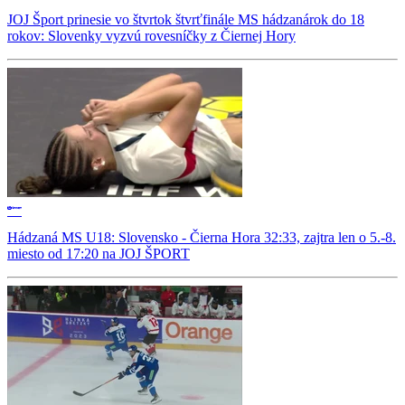
JOJ Šport prinesie vo štvrtok štvrťfinále MS hádzanárok do 18
rokov: Slovenky vyzvú rovesníčky z Čiernej Hory
Hádzaná MS U18: Slovensko - Čierna Hora 32:33, zajtra len o 5.-8.
miesto od 17:20 na JOJ ŠPORT