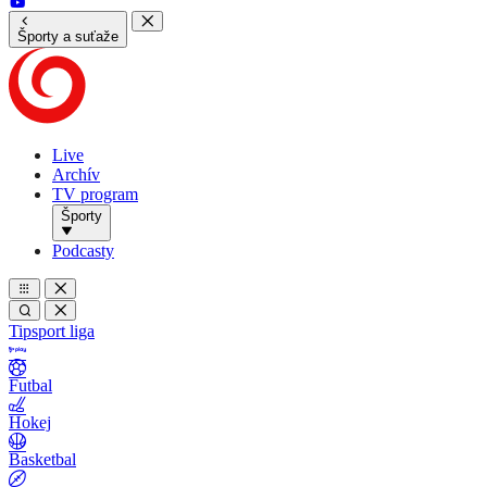
Športy a suťaže
Live
Archív
TV program
Športy
Podcasty
Tipsport liga
Futbal
Hokej
Basketbal