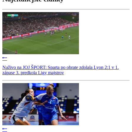
Naživo na JOJ ŠPORT: Sparta po obrate zdolala Lyon 2:1 v 1.
zápase 3. predkola Ligy majstrov