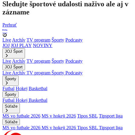
Sledujte športové udalosti naživo ale aj v
zázname
Prehrať
Live
Archív
TV program
Športy
Podcasty
JOJ
JOJ PLAY
NOVINY
JOJ Šport
Live
Archív
TV program
Športy
Podcasty
JOJ Šport
Live
Archív
TV program
Športy
Podcasty
Športy
Futbal
Hokej
Basketbal
Športy
Futbal
Hokej
Basketbal
Súťaže
MS vo futbale 2026
MS v hokeji 2026
Tipos SBL
Tipsport liga
Súťaže
MS vo futbale 2026
MS v hokeji 2026
Tipos SBL
Tipsport liga