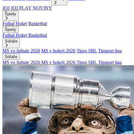
JOJ
JOJ PLAY
NOVINY
Športy
Futbal
Hokej
Basketbal
Športy
Futbal
Hokej
Basketbal
Súťaže
MS vo futbale 2026
MS v hokeji 2026
Tipos SBL
Tipsport liga
Súťaže
MS vo futbale 2026
MS v hokeji 2026
Tipos SBL
Tipsport liga