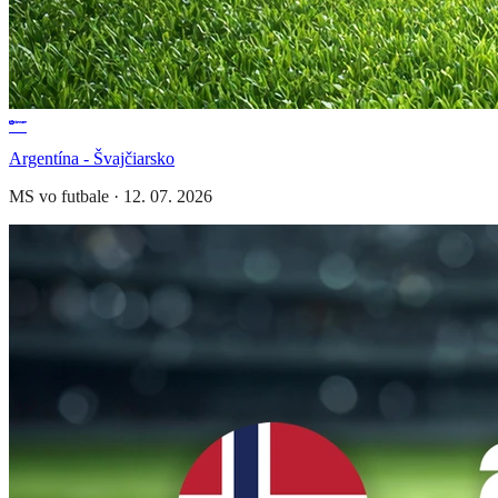
Argentína - Švajčiarsko
MS vo futbale
·
12. 07. 2026