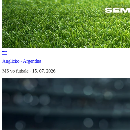
Anglicko - Argentína
MS vo futbale
·
15. 07. 2026