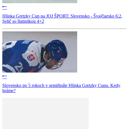
Hlinka Gretzky Cup na JOJ ŠPORT: Slovensko - Švajčiarsko 6:2,
Selič so štatistikou 4+2
Slovensko po 5 rokoch v semifinále Hlinka Gretzky Cupu. Kedy
hráme?