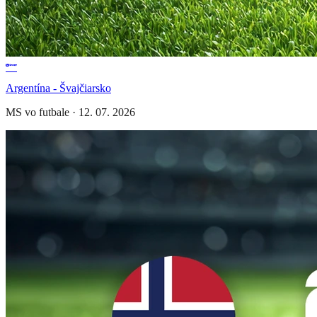
Argentína - Švajčiarsko
MS vo futbale
·
12. 07. 2026