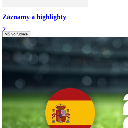
Záznamy a highlighty
MS vo futbale