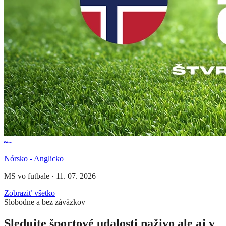
Nórsko - Anglicko
MS vo futbale
·
11. 07. 2026
Zobraziť všetko
Slobodne a bez záväzkov
Sledujte športové udalosti naživo ale aj v