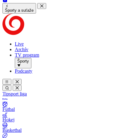
Športy a suťaže
Live
Archív
TV program
Športy
Podcasty
Tipsport liga
Futbal
Hokej
Basketbal