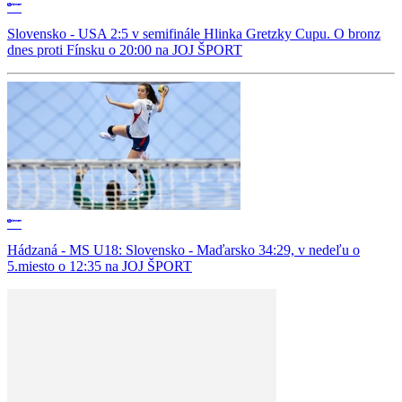
Slovensko - USA 2:5 v semifinále Hlinka Gretzky Cupu. O bronz
dnes proti Fínsku o 20:00 na JOJ ŠPORT
Hádzaná - MS U18: Slovensko - Maďarsko 34:29, v nedeľu o
5.miesto o 12:35 na JOJ ŠPORT