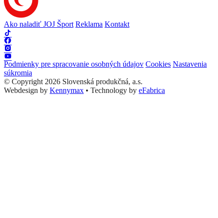
Ako naladiť JOJ Šport
Reklama
Kontakt
Podmienky pre spracovanie osobných údajov
Cookies
Nastavenia
súkromia
© Copyright 2026 Slovenská produkčná, a.s.
Webdesign by
Kennymax
•
Technology by
eFabrica