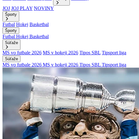
JOJ
JOJ PLAY
NOVINY
Športy
Futbal
Hokej
Basketbal
Športy
Futbal
Hokej
Basketbal
Súťaže
MS vo futbale 2026
MS v hokeji 2026
Tipos SBL
Tipsport liga
Súťaže
MS vo futbale 2026
MS v hokeji 2026
Tipos SBL
Tipsport liga