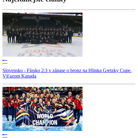
Slovensko - Fínsko 2:3 v zápase o bronz na Hlinka Gretzky Cupe.
Víťazom Kanada