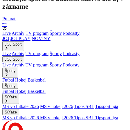
zázname
Prehrať
Live
Archív
TV program
Športy
Podcasty
JOJ
JOJ PLAY
NOVINY
JOJ Šport
Live
Archív
TV program
Športy
Podcasty
JOJ Šport
Live
Archív
TV program
Športy
Podcasty
Športy
Futbal
Hokej
Basketbal
Športy
Futbal
Hokej
Basketbal
Súťaže
MS vo futbale 2026
MS v hokeji 2026
Tipos SBL
Tipsport liga
Súťaže
MS vo futbale 2026
MS v hokeji 2026
Tipos SBL
Tipsport liga