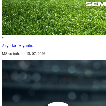
Anglicko - Argentína
MS vo futbale
·
15. 07. 2026