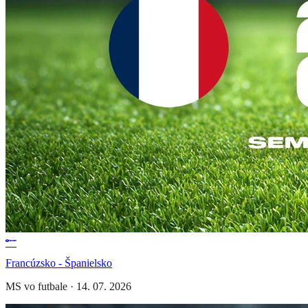
Francúzsko - Španielsko
MS vo futbale
·
14. 07. 2026