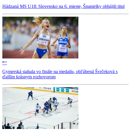
Hádzaná MS U18: Slovensko na 6. mieste, Španielky obhájili titul
Gymerská siahala vo finále na medailu, obľúbená Švrčeková s
ďalším krásnym rozhovorom