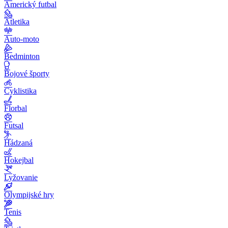
Americký futbal
Atletika
Auto-moto
Bedminton
Bojové športy
Cyklistika
Florbal
Futsal
Hádzaná
Hokejbal
Lyžovanie
Olympijské hry
Tenis