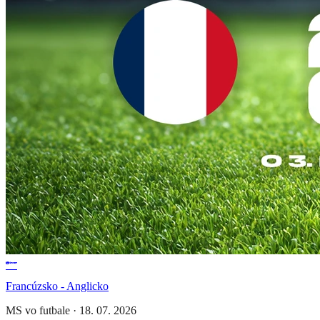
Francúzsko - Anglicko
MS vo futbale
·
18. 07. 2026