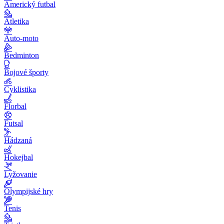
Americký futbal
Atletika
Auto-moto
Bedminton
Bojové športy
Cyklistika
Florbal
Futsal
Hádzaná
Hokejbal
Lyžovanie
Olympijské hry
Tenis