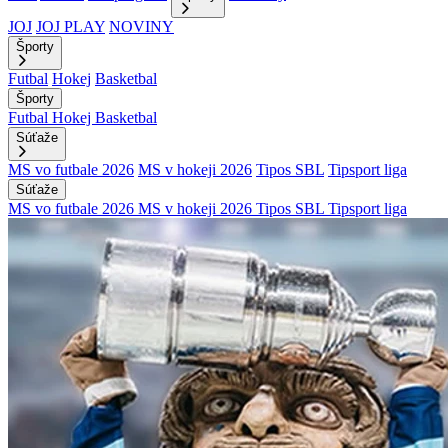
JOJ
JOJ PLAY
NOVINY
Športy
Futbal
Hokej
Basketbal
Športy
Futbal
Hokej
Basketbal
Súťaže
MS vo futbale 2026
MS v hokeji 2026
Tipos SBL
Tipsport liga
Súťaže
MS vo futbale 2026
MS v hokeji 2026
Tipos SBL
Tipsport liga