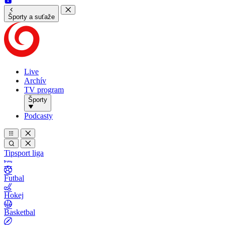
Športy a suťaže
Live
Archív
TV program
Športy
Podcasty
Tipsport liga
Futbal
Hokej
Basketbal