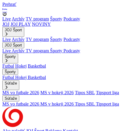
Prehrať
Live
Archív
TV program
Športy
Podcasty
JOJ
JOJ PLAY
NOVINY
JOJ Šport
Live
Archív
TV program
Športy
Podcasty
JOJ Šport
Live
Archív
TV program
Športy
Podcasty
Športy
Futbal
Hokej
Basketbal
Športy
Futbal
Hokej
Basketbal
Súťaže
MS vo futbale 2026
MS v hokeji 2026
Tipos SBL
Tipsport liga
Súťaže
MS vo futbale 2026
MS v hokeji 2026
Tipos SBL
Tipsport liga
Ako naladiť JOJ Šport
Reklama
Kontakt