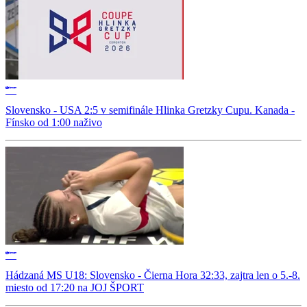
Slovensko - USA 2:5 v semifinále Hlinka Gretzky Cupu. Kanada -
Fínsko od 1:00 naživo
Hádzaná MS U18: Slovensko - Čierna Hora 32:33, zajtra len o 5.-8.
miesto od 17:20 na JOJ ŠPORT