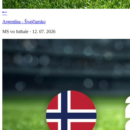
Argentína - Švajčiarsko
MS vo futbale
·
12. 07. 2026