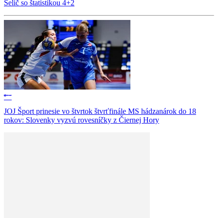
Selič so štatistikou 4+2
JOJ Šport prinesie vo štvrtok štvrťfinále MS hádzanárok do 18
rokov: Slovenky vyzvú rovesníčky z Čiernej Hory