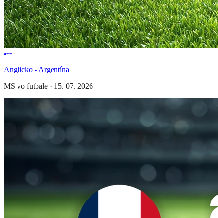
Anglicko - Argentína
MS vo futbale
·
15. 07. 2026