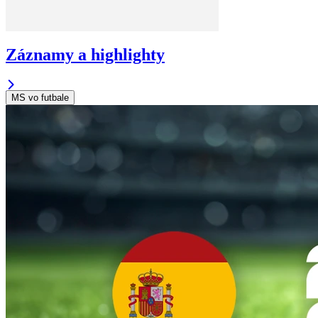
Záznamy a highlighty
MS vo futbale