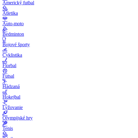
Americký futbal
Atletika
Auto-moto
Bedminton
Bojové športy
Cyklistika
Florbal
Futsal
Hádzaná
Hokejbal
Lyžovanie
Olympijské hry
Tenis