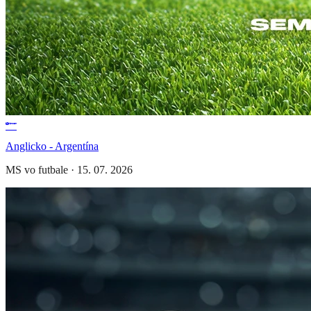
Anglicko - Argentína
MS vo futbale
·
15. 07. 2026