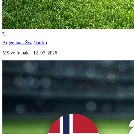
Argentína - Švajčiarsko
MS vo futbale
·
12. 07. 2026