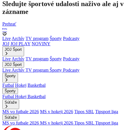
Sledujte športové udalosti naživo ale aj v
zázname
Prehrať
Live
Archív
TV program
Športy
Podcasty
JOJ
JOJ PLAY
NOVINY
JOJ Šport
Live
Archív
TV program
Športy
Podcasty
JOJ Šport
Live
Archív
TV program
Športy
Podcasty
Športy
Futbal
Hokej
Basketbal
Športy
Futbal
Hokej
Basketbal
Súťaže
MS vo futbale 2026
MS v hokeji 2026
Tipos SBL
Tipsport liga
Súťaže
MS vo futbale 2026
MS v hokeji 2026
Tipos SBL
Tipsport liga