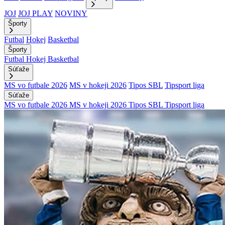
JOJ
JOJ PLAY
NOVINY
Športy
Futbal
Hokej
Basketbal
Športy
Futbal
Hokej
Basketbal
Súťaže
MS vo futbale 2026
MS v hokeji 2026
Tipos SBL
Tipsport liga
Súťaže
MS vo futbale 2026
MS v hokeji 2026
Tipos SBL
Tipsport liga