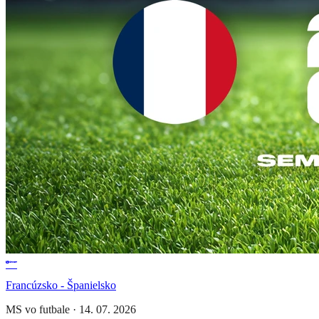
Francúzsko - Španielsko
MS vo futbale
·
14. 07. 2026