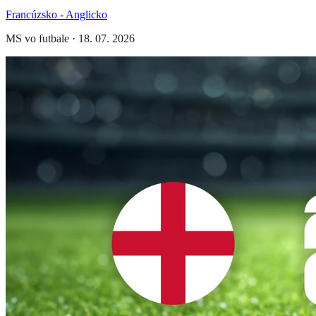
Francúzsko - Anglicko
MS vo futbale
·
18. 07. 2026