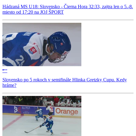
Hádzaná MS U18: Slovensko - Čierna Hora 32:33, zajtra len o 5.-8.
miesto od 17:20 na JOJ ŠPORT
Slovensko po 5 rokoch v semifinále Hlinka Gretzky Cupu. Kedy
hráme?