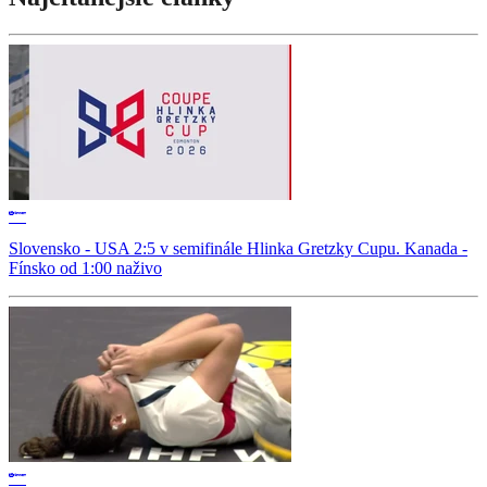
Slovensko - USA 2:5 v semifinále Hlinka Gretzky Cupu. Kanada -
Fínsko od 1:00 naživo