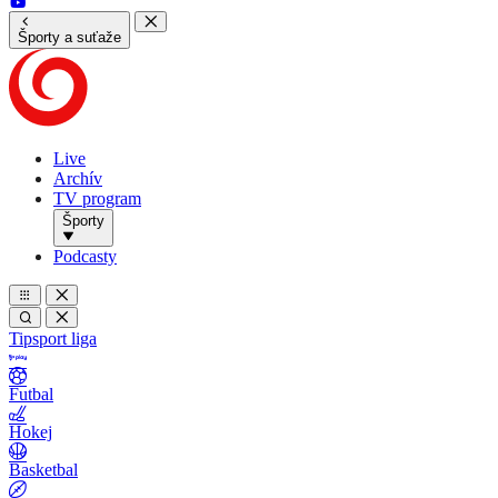
Športy a suťaže
Live
Archív
TV program
Športy
Podcasty
Tipsport liga
Futbal
Hokej
Basketbal