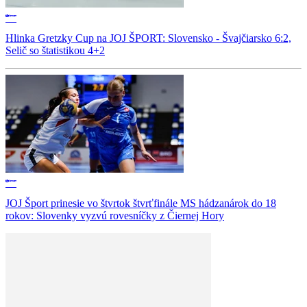
Hlinka Gretzky Cup na JOJ ŠPORT: Slovensko - Švajčiarsko 6:2,
Selič so štatistikou 4+2
JOJ Šport prinesie vo štvrtok štvrťfinále MS hádzanárok do 18
rokov: Slovenky vyzvú rovesníčky z Čiernej Hory