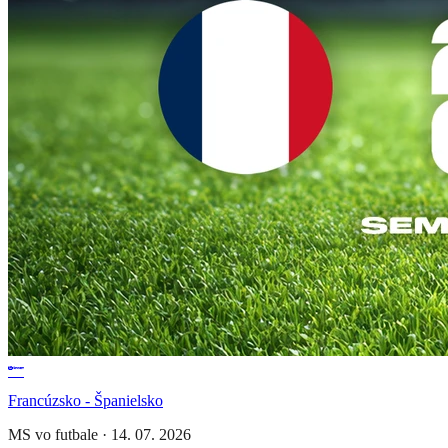
Francúzsko - Španielsko
MS vo futbale
·
14. 07. 2026