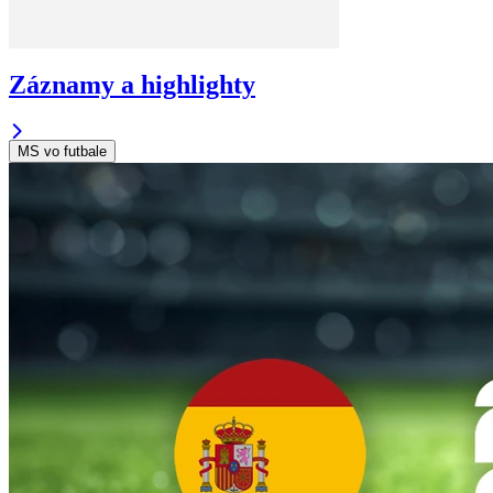
Záznamy a highlighty
MS vo futbale