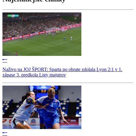
Naživo na JOJ ŠPORT: Sparta po obrate zdolala Lyon 2:1 v 1.
zápase 3. predkola Ligy majstrov