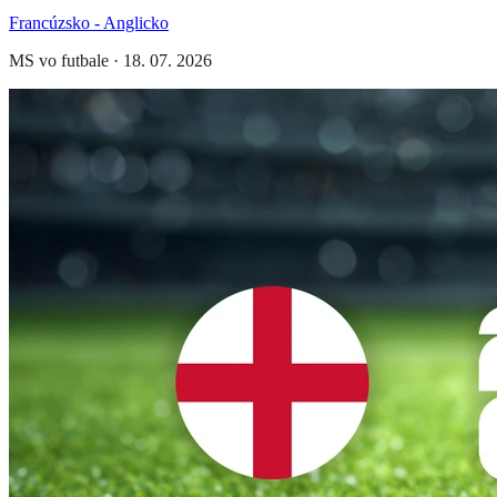
Francúzsko - Anglicko
MS vo futbale
·
18. 07. 2026