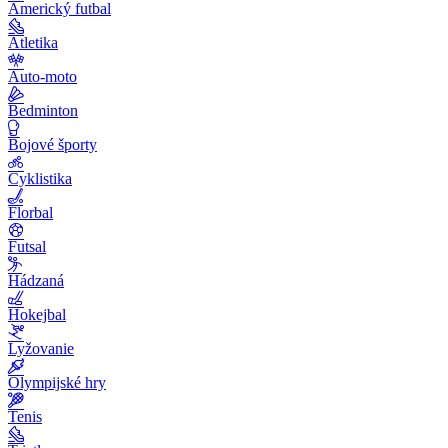
Americký futbal
Atletika
Auto-moto
Bedminton
Bojové športy
Cyklistika
Florbal
Futsal
Hádzaná
Hokejbal
Lyžovanie
Olympijské hry
Tenis