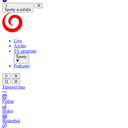
Športy a suťaže
Live
Archív
TV program
Športy
Podcasty
Tipsport liga
Futbal
Hokej
Basketbal