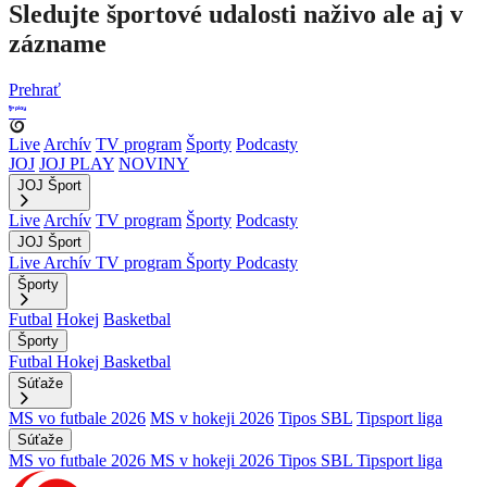
Sledujte športové udalosti naživo ale aj v
zázname
Prehrať
Live
Archív
TV program
Športy
Podcasty
JOJ
JOJ PLAY
NOVINY
JOJ Šport
Live
Archív
TV program
Športy
Podcasty
JOJ Šport
Live
Archív
TV program
Športy
Podcasty
Športy
Futbal
Hokej
Basketbal
Športy
Futbal
Hokej
Basketbal
Súťaže
MS vo futbale 2026
MS v hokeji 2026
Tipos SBL
Tipsport liga
Súťaže
MS vo futbale 2026
MS v hokeji 2026
Tipos SBL
Tipsport liga