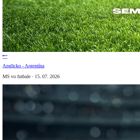
Anglicko - Argentína
MS vo futbale
·
15. 07. 2026