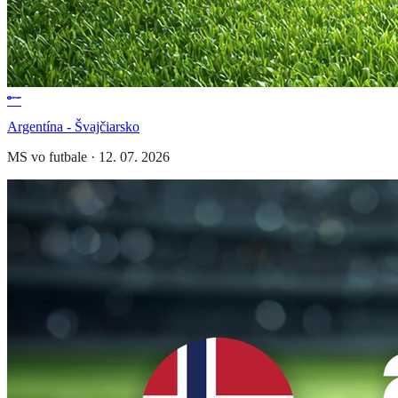
Argentína - Švajčiarsko
MS vo futbale
·
12. 07. 2026