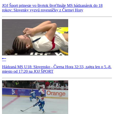
JOJ Šport prinesie vo štvrtok štvrťfinále MS hádzanárok do 18
rokov: Slovenky vyzvú rovesníčky z Čiernej Hory
Hádzaná MS U18: Slovensko - Čierna Hora 32:33, zajtra len o 5.-8.
miesto od 17:20 na JOJ ŠPORT