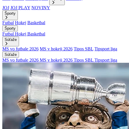
JOJ
JOJ PLAY
NOVINY
Športy
Futbal
Hokej
Basketbal
Športy
Futbal
Hokej
Basketbal
Súťaže
MS vo futbale 2026
MS v hokeji 2026
Tipos SBL
Tipsport liga
Súťaže
MS vo futbale 2026
MS v hokeji 2026
Tipos SBL
Tipsport liga