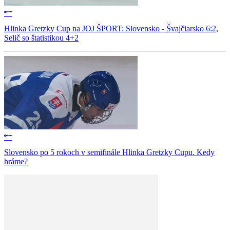
Hlinka Gretzky Cup na JOJ ŠPORT: Slovensko - Švajčiarsko 6:2,
Selič so štatistikou 4+2
Slovensko po 5 rokoch v semifinále Hlinka Gretzky Cupu. Kedy
hráme?