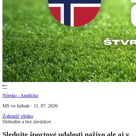
Nórsko - Anglicko
MS vo futbale
·
11. 07. 2026
Zobraziť všetko
Slobodne a bez záväzkov
Sledujte športové udalosti naživo ale aj v