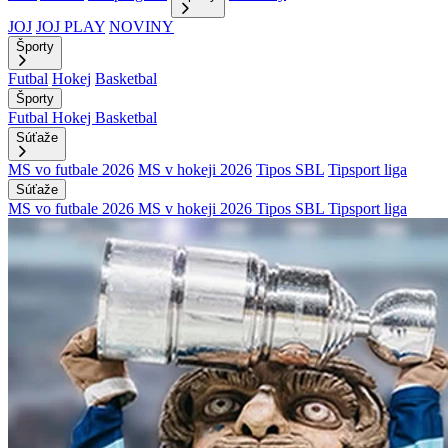
JOJ
JOJ PLAY
NOVINY
Športy
Futbal
Hokej
Basketbal
Športy
Futbal
Hokej
Basketbal
Súťaže
MS vo futbale 2026
MS v hokeji 2026
Tipos SBL
Tipsport liga
Súťaže
MS vo futbale 2026
MS v hokeji 2026
Tipos SBL
Tipsport liga