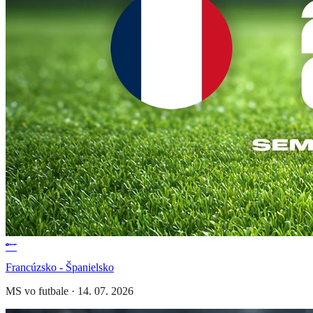
Francúzsko - Španielsko
MS vo futbale
·
14. 07. 2026