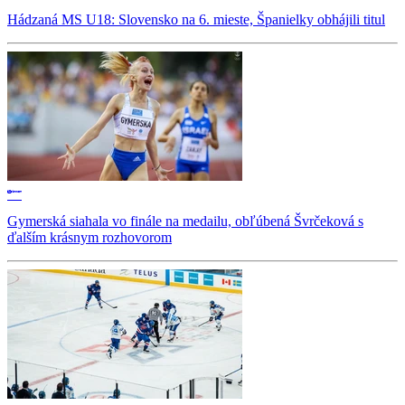
Hádzaná MS U18: Slovensko na 6. mieste, Španielky obhájili titul
Gymerská siahala vo finále na medailu, obľúbená Švrčeková s
ďalším krásnym rozhovorom