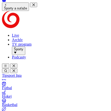
Športy a suťaže
Live
Archív
TV program
Športy
Podcasty
Tipsport liga
Futbal
Hokej
Basketbal