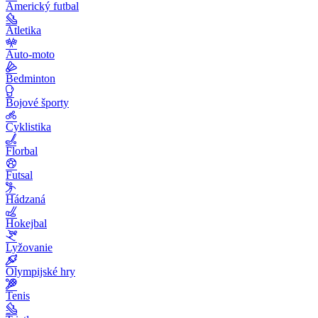
Americký futbal
Atletika
Auto-moto
Bedminton
Bojové športy
Cyklistika
Florbal
Futsal
Hádzaná
Hokejbal
Lyžovanie
Olympijské hry
Tenis