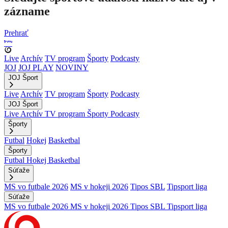
zázname
Prehrať
Live
Archív
TV program
Športy
Podcasty
JOJ
JOJ PLAY
NOVINY
JOJ Šport
Live
Archív
TV program
Športy
Podcasty
JOJ Šport
Live
Archív
TV program
Športy
Podcasty
Športy
Futbal
Hokej
Basketbal
Športy
Futbal
Hokej
Basketbal
Súťaže
MS vo futbale 2026
MS v hokeji 2026
Tipos SBL
Tipsport liga
Súťaže
MS vo futbale 2026
MS v hokeji 2026
Tipos SBL
Tipsport liga