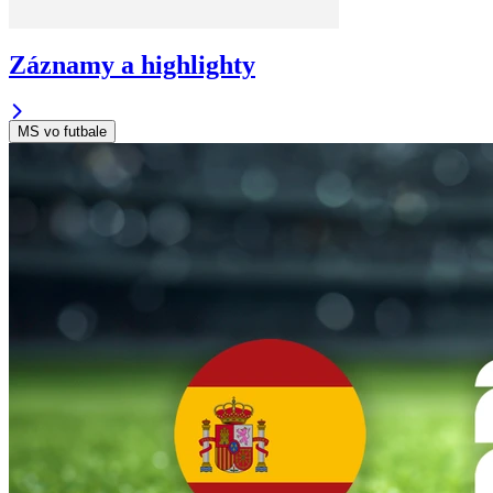
Záznamy a highlighty
MS vo futbale