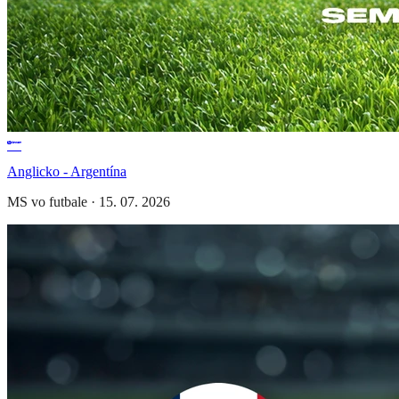
Anglicko - Argentína
MS vo futbale
·
15. 07. 2026