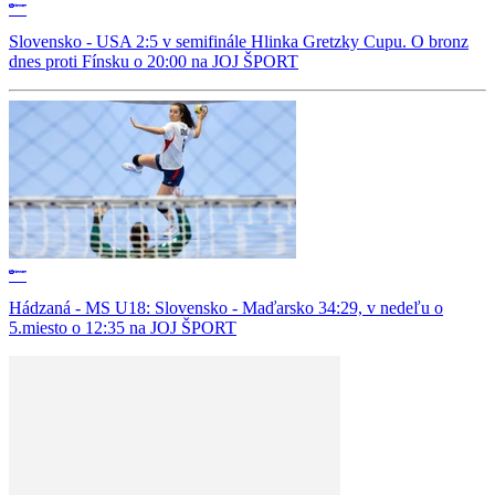
Slovensko - USA 2:5 v semifinále Hlinka Gretzky Cupu. O bronz
dnes proti Fínsku o 20:00 na JOJ ŠPORT
Hádzaná - MS U18: Slovensko - Maďarsko 34:29, v nedeľu o
5.miesto o 12:35 na JOJ ŠPORT