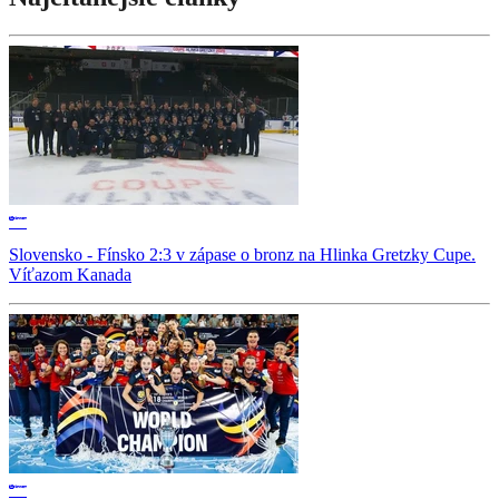
Slovensko - Fínsko 2:3 v zápase o bronz na Hlinka Gretzky Cupe.
Víťazom Kanada