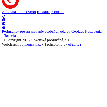
Ako naladiť JOJ Šport
Reklama
Kontakt
Podmienky pre spracovanie osobných údajov
Cookies
Nastavenia
súkromia
© Copyright 2026 Slovenská produkčná, a.s.
Webdesign by
Kennymax
•
Technology by
eFabrica