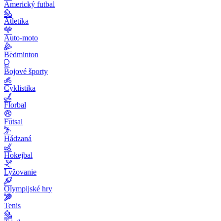
Americký futbal
Atletika
Auto-moto
Bedminton
Bojové športy
Cyklistika
Florbal
Futsal
Hádzaná
Hokejbal
Lyžovanie
Olympijské hry
Tenis