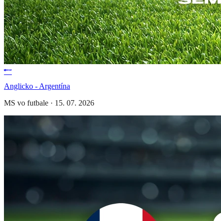
Anglicko - Argentína
MS vo futbale
·
15. 07. 2026