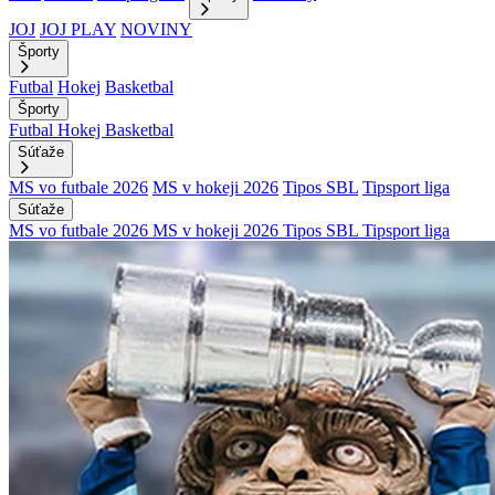
JOJ
JOJ PLAY
NOVINY
Športy
Futbal
Hokej
Basketbal
Športy
Futbal
Hokej
Basketbal
Súťaže
MS vo futbale 2026
MS v hokeji 2026
Tipos SBL
Tipsport liga
Súťaže
MS vo futbale 2026
MS v hokeji 2026
Tipos SBL
Tipsport liga