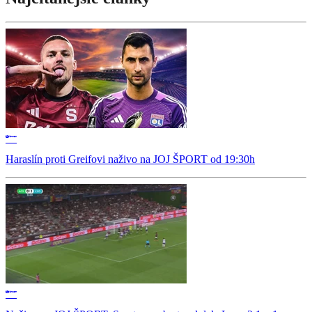
Haraslín proti Greifovi naživo na JOJ ŠPORT od 19:30h