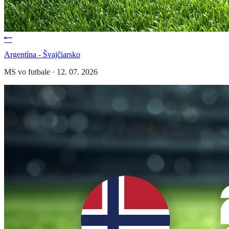
Argentína - Švajčiarsko
MS vo futbale
·
12. 07. 2026