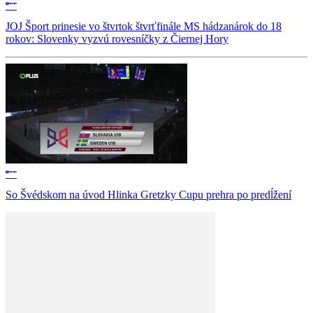
JOJ Šport prinesie vo štvrtok štvrťfinále MS hádzanárok do 18
rokov: Slovenky vyzvú rovesníčky z Čiernej Hory
So Švédskom na úvod Hlinka Gretzky Cupu prehra po predĺžení