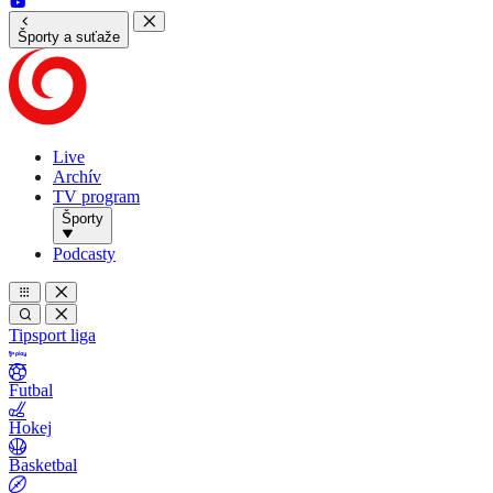
Športy a suťaže
Live
Archív
TV program
Športy
Podcasty
Tipsport liga
Futbal
Hokej
Basketbal