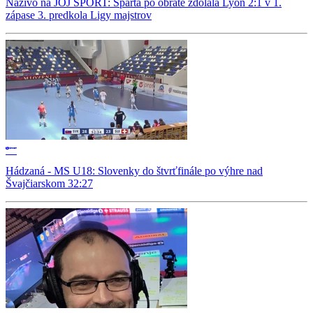
Naživo na JOJ ŠPORT: Sparta po obrate zdolala Lyon 2:1 v 1.
zápase 3. predkola Ligy majstrov
Hádzaná - MS U18: Slovenky do štvrťfinále po výhre nad
Švajčiarskom 32:27