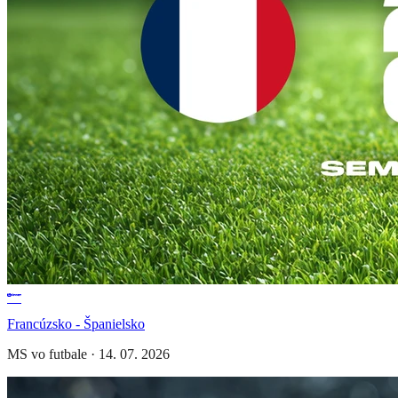
Francúzsko - Španielsko
MS vo futbale
·
14. 07. 2026