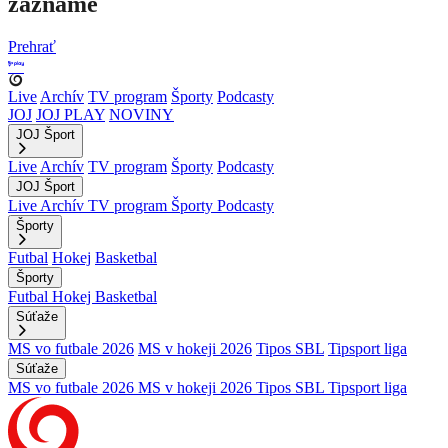
zázname
Prehrať
Live
Archív
TV program
Športy
Podcasty
JOJ
JOJ PLAY
NOVINY
JOJ Šport
Live
Archív
TV program
Športy
Podcasty
JOJ Šport
Live
Archív
TV program
Športy
Podcasty
Športy
Futbal
Hokej
Basketbal
Športy
Futbal
Hokej
Basketbal
Súťaže
MS vo futbale 2026
MS v hokeji 2026
Tipos SBL
Tipsport liga
Súťaže
MS vo futbale 2026
MS v hokeji 2026
Tipos SBL
Tipsport liga