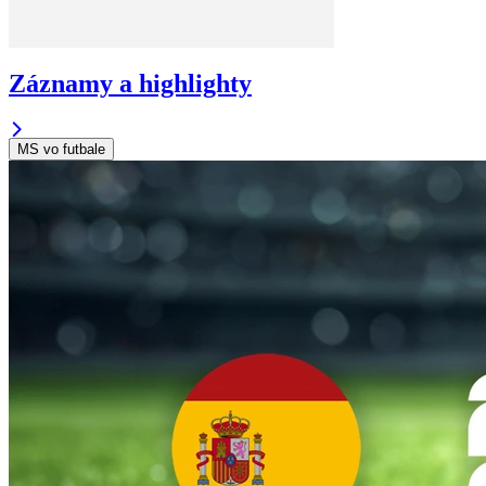
Záznamy a highlighty
MS vo futbale