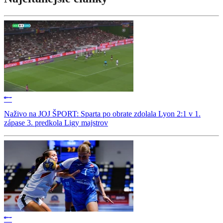
Naživo na JOJ ŠPORT: Sparta po obrate zdolala Lyon 2:1 v 1.
zápase 3. predkola Ligy majstrov