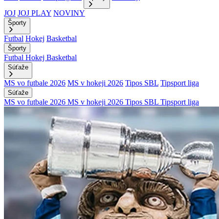
JOJ
JOJ PLAY
NOVINY
Športy
Futbal
Hokej
Basketbal
Športy
Futbal
Hokej
Basketbal
Súťaže
MS vo futbale 2026
MS v hokeji 2026
Tipos SBL
Tipsport liga
Súťaže
MS vo futbale 2026
MS v hokeji 2026
Tipos SBL
Tipsport liga