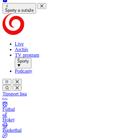
Športy a suťaže
Live
Archív
TV program
Športy
Podcasty
Tipsport liga
Futbal
Hokej
Basketbal