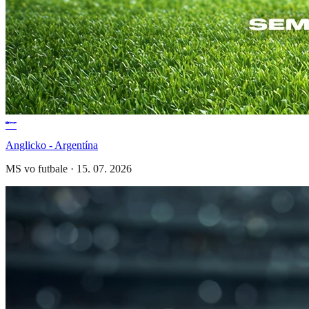
Anglicko - Argentína
MS vo futbale
·
15. 07. 2026