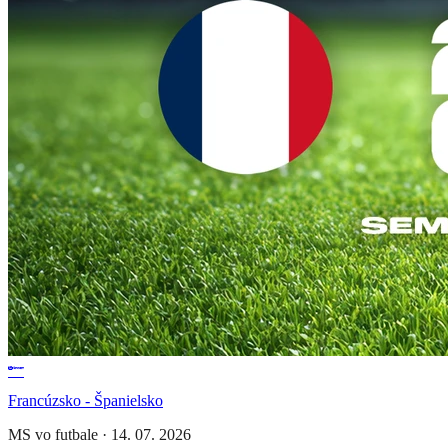
Francúzsko - Španielsko
MS vo futbale
·
14. 07. 2026