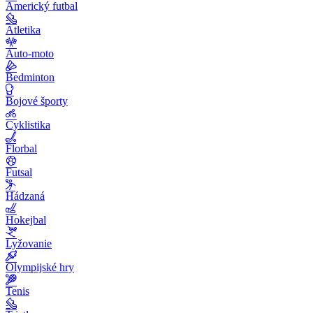
Americký futbal
Atletika
Auto-moto
Bedminton
Bojové športy
Cyklistika
Florbal
Futsal
Hádzaná
Hokejbal
Lyžovanie
Olympijské hry
Tenis