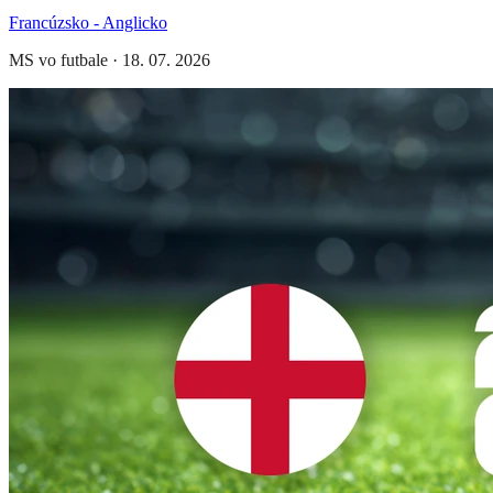
Francúzsko - Anglicko
MS vo futbale
·
18. 07. 2026