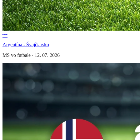
Argentína - Švajčiarsko
MS vo futbale
·
12. 07. 2026