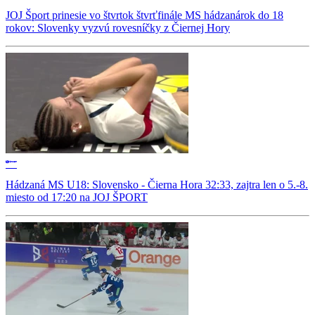
JOJ Šport prinesie vo štvrtok štvrťfinále MS hádzanárok do 18
rokov: Slovenky vyzvú rovesníčky z Čiernej Hory
Hádzaná MS U18: Slovensko - Čierna Hora 32:33, zajtra len o 5.-8.
miesto od 17:20 na JOJ ŠPORT