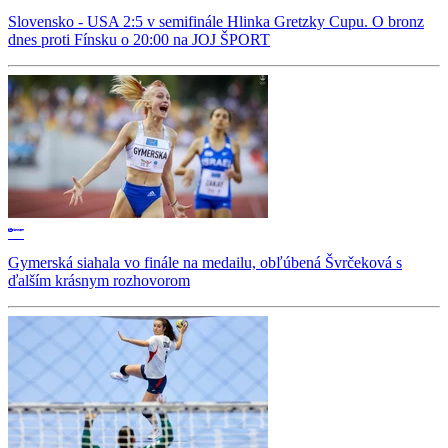
Slovensko - USA 2:5 v semifinále Hlinka Gretzky Cupu. O bronz
dnes proti Fínsku o 20:00 na JOJ ŠPORT
Gymerská siahala vo finále na medailu, obľúbená Švrčeková s
ďalším krásnym rozhovorom