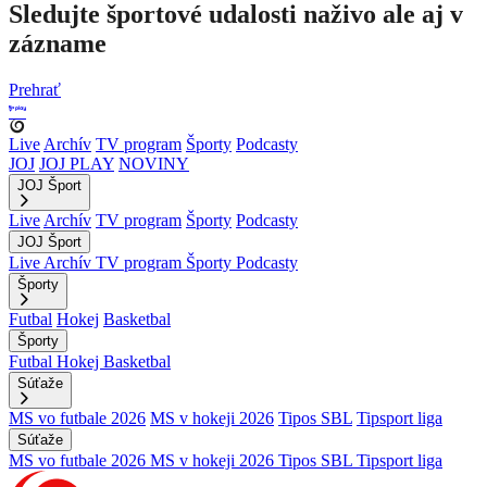
Sledujte športové udalosti naživo ale aj v
zázname
Prehrať
Live
Archív
TV program
Športy
Podcasty
JOJ
JOJ PLAY
NOVINY
JOJ Šport
Live
Archív
TV program
Športy
Podcasty
JOJ Šport
Live
Archív
TV program
Športy
Podcasty
Športy
Futbal
Hokej
Basketbal
Športy
Futbal
Hokej
Basketbal
Súťaže
MS vo futbale 2026
MS v hokeji 2026
Tipos SBL
Tipsport liga
Súťaže
MS vo futbale 2026
MS v hokeji 2026
Tipos SBL
Tipsport liga