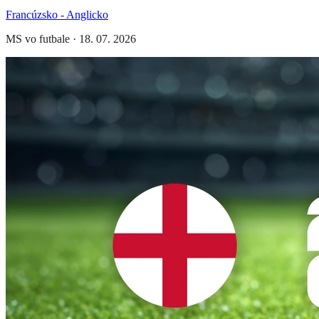
Francúzsko - Anglicko
MS vo futbale
·
18. 07. 2026