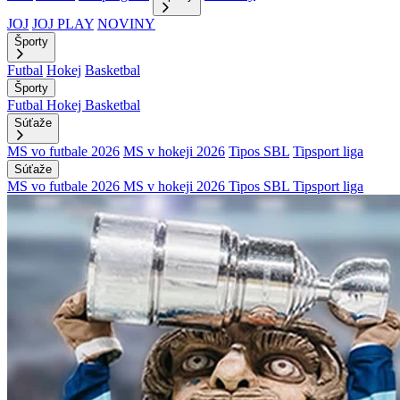
JOJ
JOJ PLAY
NOVINY
Športy
Futbal
Hokej
Basketbal
Športy
Futbal
Hokej
Basketbal
Súťaže
MS vo futbale 2026
MS v hokeji 2026
Tipos SBL
Tipsport liga
Súťaže
MS vo futbale 2026
MS v hokeji 2026
Tipos SBL
Tipsport liga