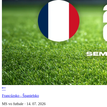
Francúzsko - Španielsko
MS vo futbale
·
14. 07. 2026