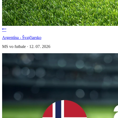
Argentína - Švajčiarsko
MS vo futbale
·
12. 07. 2026