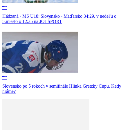
Hádzaná - MS U18: Slovensko - Maďarsko 34:29, v nedeľu o
5.miesto o 12:35 na JOJ ŠPORT
Slovensko po 5 rokoch v semifinále Hlinka Gretzky Cupu. Kedy
hráme?