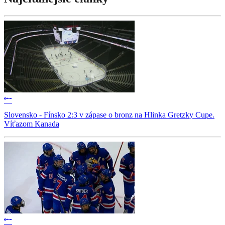
Slovensko - Fínsko 2:3 v zápase o bronz na Hlinka Gretzky Cupe.
Víťazom Kanada