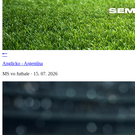
Anglicko - Argentína
MS vo futbale
·
15. 07. 2026