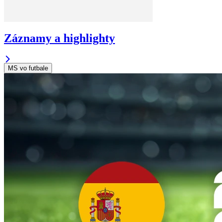
Záznamy a highlighty
MS vo futbale