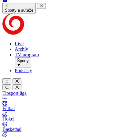
Športy a suťaže
Live
Archív
TV program
Športy
Podcasty
Tipsport liga
Futbal
Hokej
Basketbal