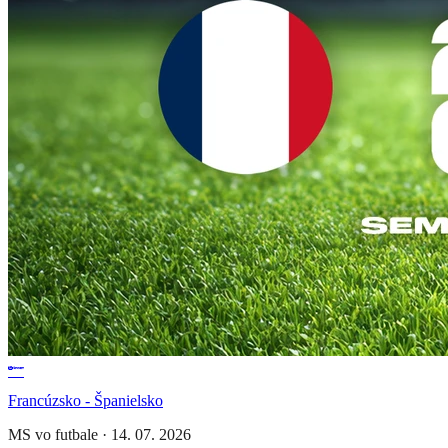
Francúzsko - Španielsko
MS vo futbale
·
14. 07. 2026