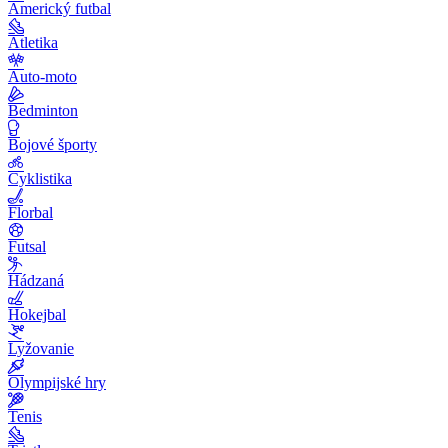
Americký futbal
Atletika
Auto-moto
Bedminton
Bojové športy
Cyklistika
Florbal
Futsal
Hádzaná
Hokejbal
Lyžovanie
Olympijské hry
Tenis