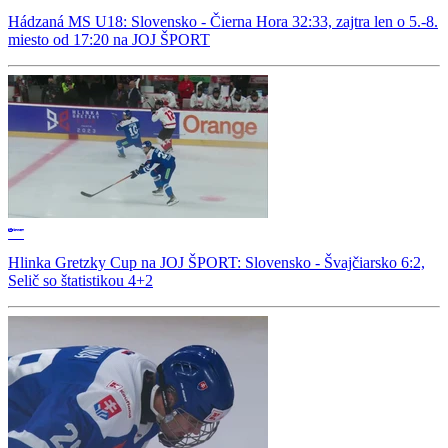
Hádzaná MS U18: Slovensko - Čierna Hora 32:33, zajtra len o 5.-8.
miesto od 17:20 na JOJ ŠPORT
Hlinka Gretzky Cup na JOJ ŠPORT: Slovensko - Švajčiarsko 6:2,
Selič so štatistikou 4+2