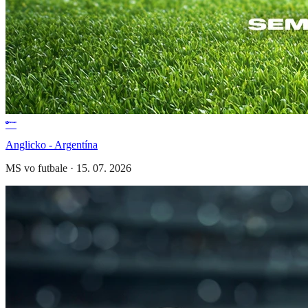
Anglicko - Argentína
MS vo futbale
·
15. 07. 2026