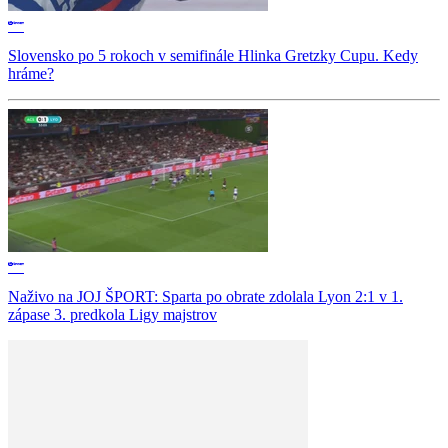
Slovensko po 5 rokoch v semifinále Hlinka Gretzky Cupu. Kedy
hráme?
Naživo na JOJ ŠPORT: Sparta po obrate zdolala Lyon 2:1 v 1.
zápase 3. predkola Ligy majstrov