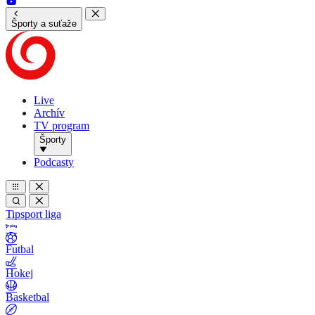
Športy a suťaže
Live
Archív
TV program
Športy
Podcasty
Tipsport liga
Futbal
Hokej
Basketbal