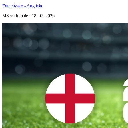
Francúzsko - Anglicko
MS vo futbale
·
18. 07. 2026