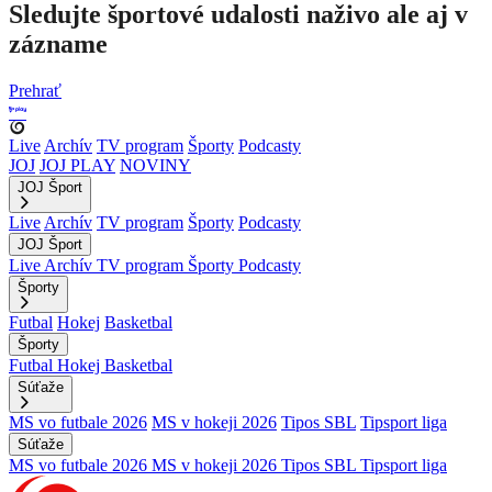
Sledujte športové udalosti naživo ale aj v
zázname
Prehrať
Live
Archív
TV program
Športy
Podcasty
JOJ
JOJ PLAY
NOVINY
JOJ Šport
Live
Archív
TV program
Športy
Podcasty
JOJ Šport
Live
Archív
TV program
Športy
Podcasty
Športy
Futbal
Hokej
Basketbal
Športy
Futbal
Hokej
Basketbal
Súťaže
MS vo futbale 2026
MS v hokeji 2026
Tipos SBL
Tipsport liga
Súťaže
MS vo futbale 2026
MS v hokeji 2026
Tipos SBL
Tipsport liga