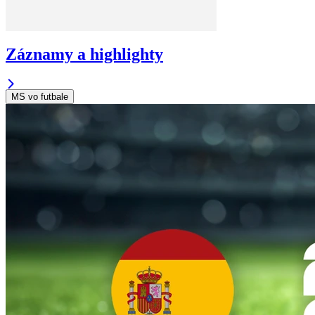
Záznamy a highlighty
MS vo futbale