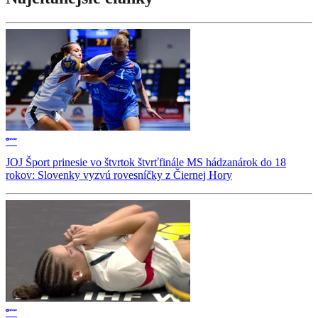
JOJ Šport prinesie vo štvrtok štvrťfinále MS hádzanárok do 18
rokov: Slovenky vyzvú rovesníčky z Čiernej Hory