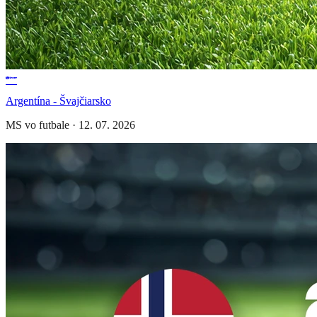
Argentína - Švajčiarsko
MS vo futbale
·
12. 07. 2026