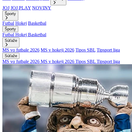
JOJ
JOJ PLAY
NOVINY
Športy
Futbal
Hokej
Basketbal
Športy
Futbal
Hokej
Basketbal
Súťaže
MS vo futbale 2026
MS v hokeji 2026
Tipos SBL
Tipsport liga
Súťaže
MS vo futbale 2026
MS v hokeji 2026
Tipos SBL
Tipsport liga