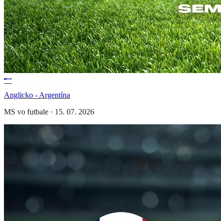
Anglicko - Argentína
MS vo futbale
·
15. 07. 2026