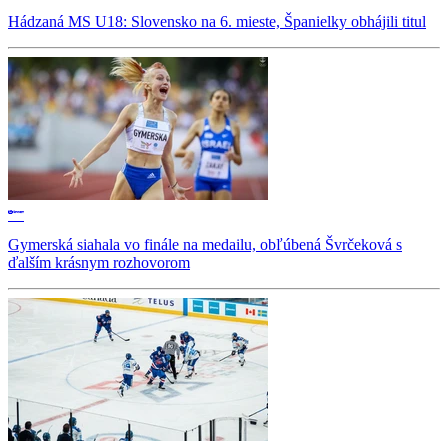
Hádzaná MS U18: Slovensko na 6. mieste, Španielky obhájili titul
Gymerská siahala vo finále na medailu, obľúbená Švrčeková s
ďalším krásnym rozhovorom