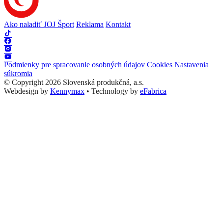
Ako naladiť JOJ Šport
Reklama
Kontakt
Podmienky pre spracovanie osobných údajov
Cookies
Nastavenia
súkromia
© Copyright 2026 Slovenská produkčná, a.s.
Webdesign by
Kennymax
•
Technology by
eFabrica