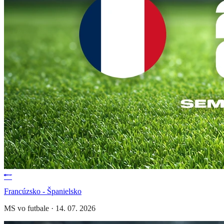
Francúzsko - Španielsko
MS vo futbale
·
14. 07. 2026