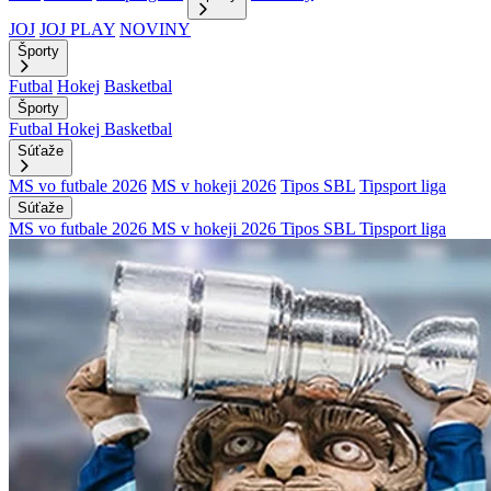
JOJ
JOJ PLAY
NOVINY
Športy
Futbal
Hokej
Basketbal
Športy
Futbal
Hokej
Basketbal
Súťaže
MS vo futbale 2026
MS v hokeji 2026
Tipos SBL
Tipsport liga
Súťaže
MS vo futbale 2026
MS v hokeji 2026
Tipos SBL
Tipsport liga