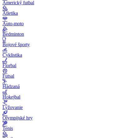
Americký futbal
Atletika
Auto-moto
Bedminton
Bojové športy
Cyklistika
Florbal
Futsal
Hádzaná
Hokejbal
Lyžovanie
Olympijské hry
Tenis