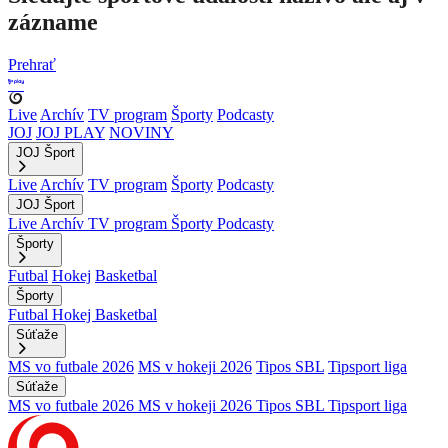
zázname
Prehrať
Live
Archív
TV program
Športy
Podcasty
JOJ
JOJ PLAY
NOVINY
JOJ Šport
Live
Archív
TV program
Športy
Podcasty
JOJ Šport
Live
Archív
TV program
Športy
Podcasty
Športy
Futbal
Hokej
Basketbal
Športy
Futbal
Hokej
Basketbal
Súťaže
MS vo futbale 2026
MS v hokeji 2026
Tipos SBL
Tipsport liga
Súťaže
MS vo futbale 2026
MS v hokeji 2026
Tipos SBL
Tipsport liga