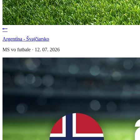
Argentína - Švajčiarsko
MS vo futbale
·
12. 07. 2026