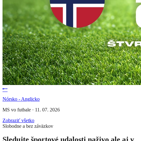
Nórsko - Anglicko
MS vo futbale
·
11. 07. 2026
Zobraziť všetko
Slobodne a bez záväzkov
Sledujte športové udalosti naživo ale aj v