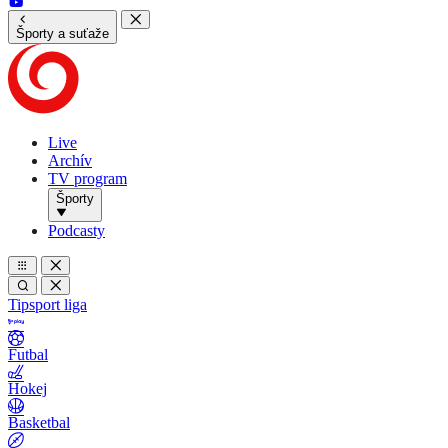
Športy a suťaže
Live
Archív
TV program
Športy
Podcasty
Tipsport liga
Futbal
Hokej
Basketbal