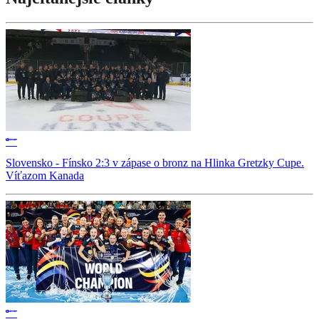
Slovensko - Fínsko 2:3 v zápase o bronz na Hlinka Gretzky Cupe.
Víťazom Kanada