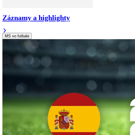
Záznamy a highlighty
MS vo futbale