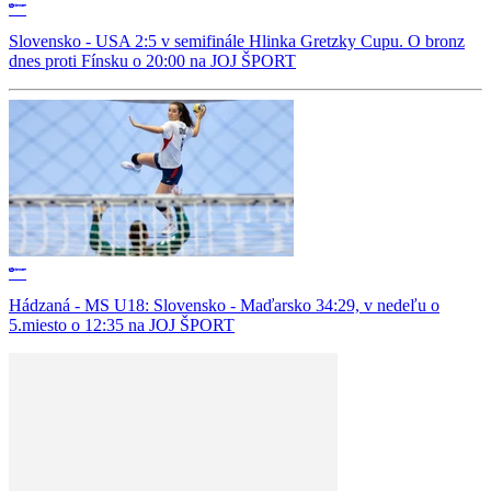
Slovensko - USA 2:5 v semifinále Hlinka Gretzky Cupu. O bronz
dnes proti Fínsku o 20:00 na JOJ ŠPORT
Hádzaná - MS U18: Slovensko - Maďarsko 34:29, v nedeľu o
5.miesto o 12:35 na JOJ ŠPORT