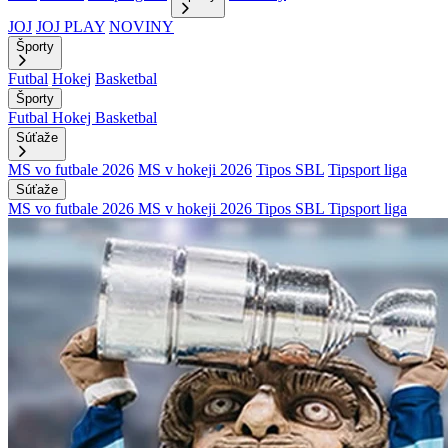
JOJ
JOJ PLAY
NOVINY
Športy
Futbal
Hokej
Basketbal
Športy
Futbal
Hokej
Basketbal
Súťaže
MS vo futbale 2026
MS v hokeji 2026
Tipos SBL
Tipsport liga
Súťaže
MS vo futbale 2026
MS v hokeji 2026
Tipos SBL
Tipsport liga