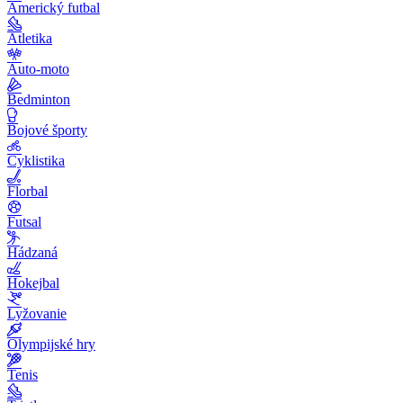
Americký futbal
Atletika
Auto-moto
Bedminton
Bojové športy
Cyklistika
Florbal
Futsal
Hádzaná
Hokejbal
Lyžovanie
Olympijské hry
Tenis