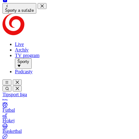
Športy a suťaže
Live
Archív
TV program
Športy
Podcasty
Tipsport liga
Futbal
Hokej
Basketbal