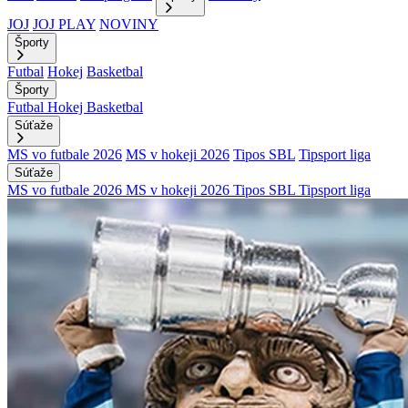
JOJ
JOJ PLAY
NOVINY
Športy
Futbal
Hokej
Basketbal
Športy
Futbal
Hokej
Basketbal
Súťaže
MS vo futbale 2026
MS v hokeji 2026
Tipos SBL
Tipsport liga
Súťaže
MS vo futbale 2026
MS v hokeji 2026
Tipos SBL
Tipsport liga