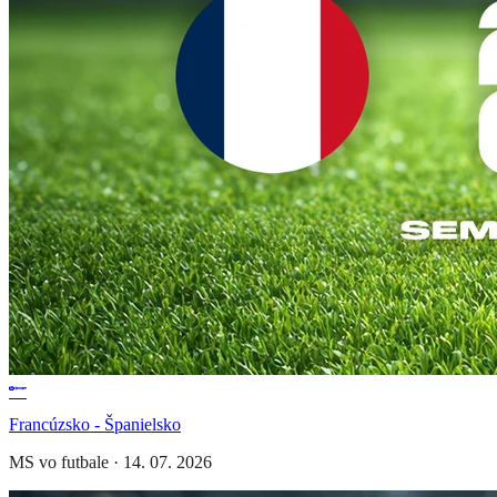
Francúzsko - Španielsko
MS vo futbale
·
14. 07. 2026