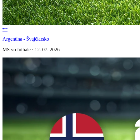
Argentína - Švajčiarsko
MS vo futbale
·
12. 07. 2026