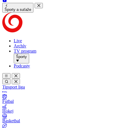
Športy a suťaže
Live
Archív
TV program
Športy
Podcasty
Tipsport liga
Futbal
Hokej
Basketbal