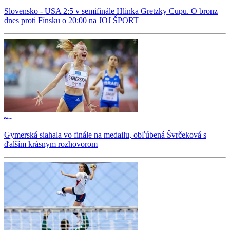
Slovensko - USA 2:5 v semifinále Hlinka Gretzky Cupu. O bronz
dnes proti Fínsku o 20:00 na JOJ ŠPORT
Gymerská siahala vo finále na medailu, obľúbená Švrčeková s
ďalším krásnym rozhovorom