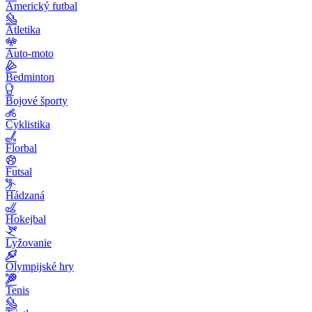
Americký futbal
Atletika
Auto-moto
Bedminton
Bojové športy
Cyklistika
Florbal
Futsal
Hádzaná
Hokejbal
Lyžovanie
Olympijské hry
Tenis