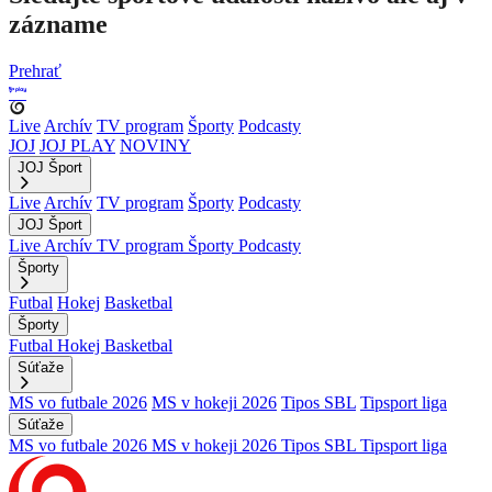
zázname
Prehrať
Live
Archív
TV program
Športy
Podcasty
JOJ
JOJ PLAY
NOVINY
JOJ Šport
Live
Archív
TV program
Športy
Podcasty
JOJ Šport
Live
Archív
TV program
Športy
Podcasty
Športy
Futbal
Hokej
Basketbal
Športy
Futbal
Hokej
Basketbal
Súťaže
MS vo futbale 2026
MS v hokeji 2026
Tipos SBL
Tipsport liga
Súťaže
MS vo futbale 2026
MS v hokeji 2026
Tipos SBL
Tipsport liga