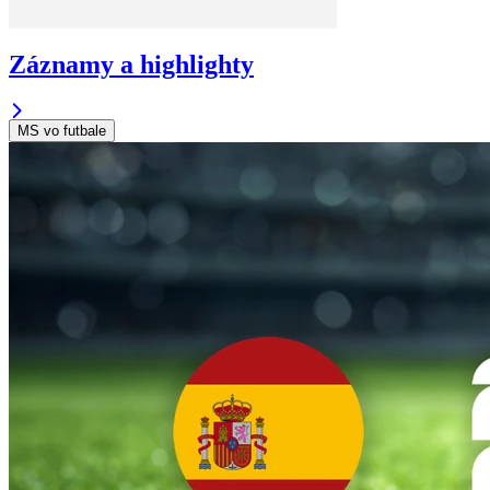
Záznamy a highlighty
MS vo futbale