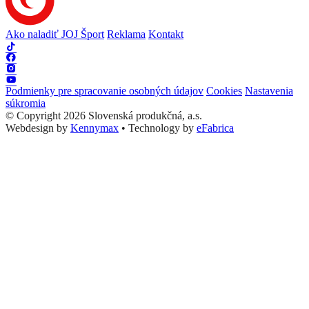
Ako naladiť JOJ Šport
Reklama
Kontakt
Podmienky pre spracovanie osobných údajov
Cookies
Nastavenia
súkromia
© Copyright 2026 Slovenská produkčná, a.s.
Webdesign by
Kennymax
•
Technology by
eFabrica