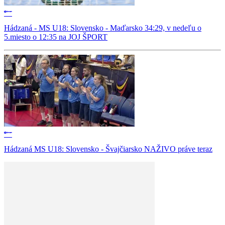
Hádzaná - MS U18: Slovensko - Maďarsko 34:29, v nedeľu o
5.miesto o 12:35 na JOJ ŠPORT
Hádzaná MS U18: Slovensko - Švajčiarsko NAŽIVO práve teraz