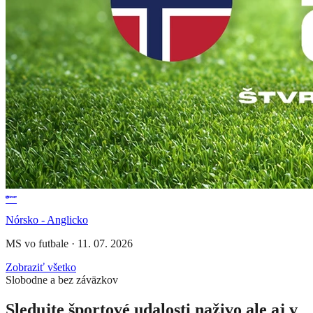
Nórsko - Anglicko
MS vo futbale
·
11. 07. 2026
Zobraziť všetko
Slobodne a bez záväzkov
Sledujte športové udalosti naživo ale aj v