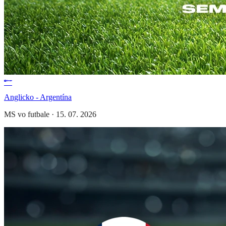
Anglicko - Argentína
MS vo futbale
·
15. 07. 2026