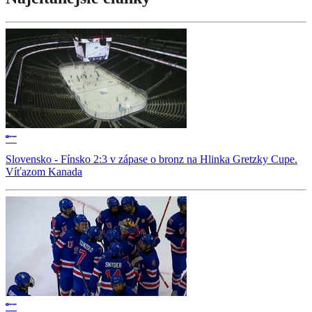
Slovensko - Fínsko 2:3 v zápase o bronz na Hlinka Gretzky Cupe.
Víťazom Kanada