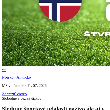
Nórsko - Anglicko
MS vo futbale
·
11. 07. 2026
Zobraziť všetko
Slobodne a bez záväzkov
Sledujte športové udalosti naživo ale aj v