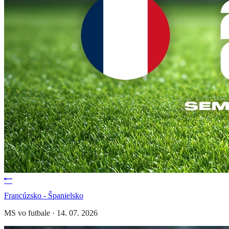
Francúzsko - Španielsko
MS vo futbale
·
14. 07. 2026