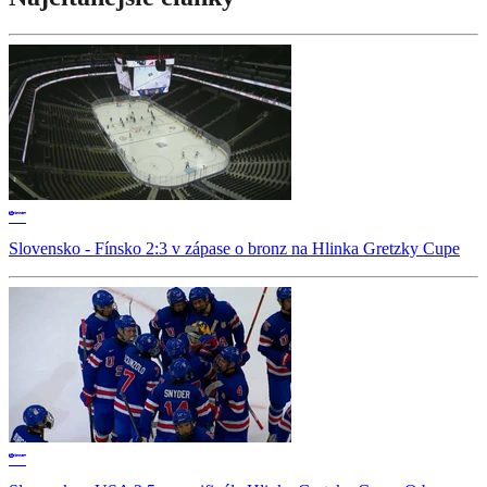
Slovensko - Fínsko 2:3 v zápase o bronz na Hlinka Gretzky Cupe