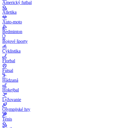
Americký futbal
Atletika
Auto-moto
Bedminton
Bojové športy
Cyklistika
Florbal
Futsal
Hádzaná
Hokejbal
Lyžovanie
Olympijské hry
Tenis