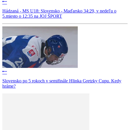
Hádzaná - MS U18: Slovensko - Maďarsko 34:29, v nedeľu o
5.miesto o 12:35 na JOJ ŠPORT
Slovensko po 5 rokoch v semifinále Hlinka Gretzky Cupu. Kedy
hráme?