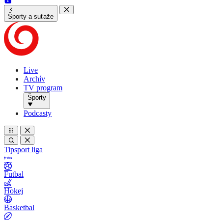
Športy a suťaže
Live
Archív
TV program
Športy
Podcasty
Tipsport liga
Futbal
Hokej
Basketbal