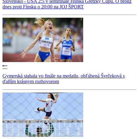
Slovensko - USA 2:5 v semifinále Hlinka Gretzky Cupu. O bronz
dnes proti Fínsku o 20:00 na JOJ ŠPORT
Gymerská siahala vo finále na medailu, obľúbená Švrčeková s
ďalším krásnym rozhovorom