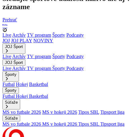
zázname
Prehrať
Live
Archív
TV program
Športy
Podcasty
JOJ
JOJ PLAY
NOVINY
JOJ Šport
Live
Archív
TV program
Športy
Podcasty
JOJ Šport
Live
Archív
TV program
Športy
Podcasty
Športy
Futbal
Hokej
Basketbal
Športy
Futbal
Hokej
Basketbal
Súťaže
MS vo futbale 2026
MS v hokeji 2026
Tipos SBL
Tipsport liga
Súťaže
MS vo futbale 2026
MS v hokeji 2026
Tipos SBL
Tipsport liga