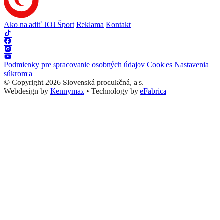
Ako naladiť JOJ Šport
Reklama
Kontakt
Podmienky pre spracovanie osobných údajov
Cookies
Nastavenia
súkromia
© Copyright 2026 Slovenská produkčná, a.s.
Webdesign by
Kennymax
•
Technology by
eFabrica