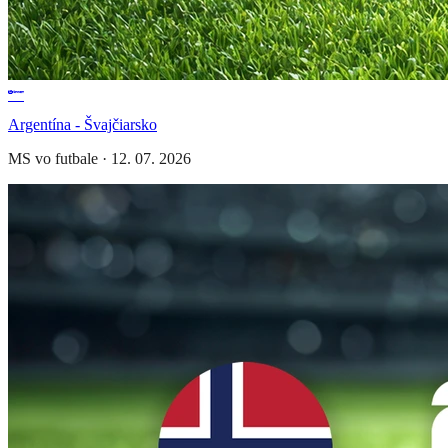
Argentína - Švajčiarsko
MS vo futbale
·
12. 07. 2026