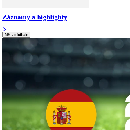
Záznamy a highlighty
MS vo futbale