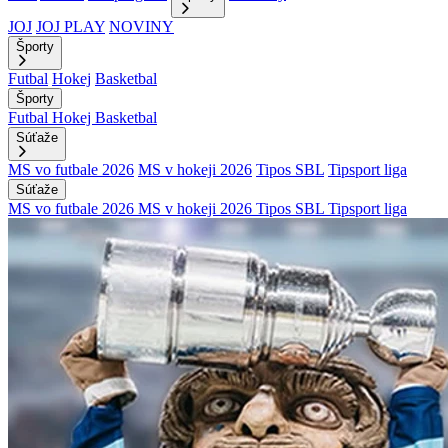
JOJ
JOJ PLAY
NOVINY
Športy
Futbal
Hokej
Basketbal
Športy
Futbal
Hokej
Basketbal
Súťaže
MS vo futbale 2026
MS v hokeji 2026
Tipos SBL
Tipsport liga
Súťaže
MS vo futbale 2026
MS v hokeji 2026
Tipos SBL
Tipsport liga