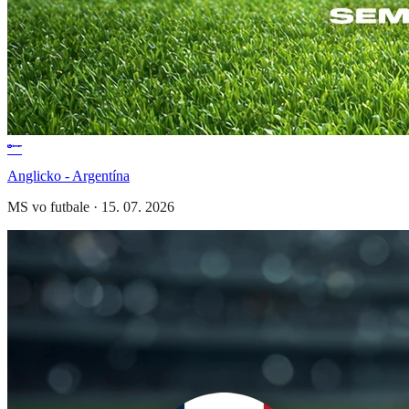
Anglicko - Argentína
MS vo futbale
·
15. 07. 2026