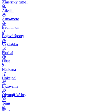
Americký futbal
Atletika
Auto-moto
Bedminton
Bojové športy
Cyklistika
Florbal
Futsal
Hádzaná
Hokejbal
Lyžovanie
Olympijské hry
Tenis