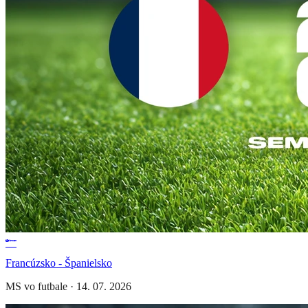
Francúzsko - Španielsko
MS vo futbale
·
14. 07. 2026