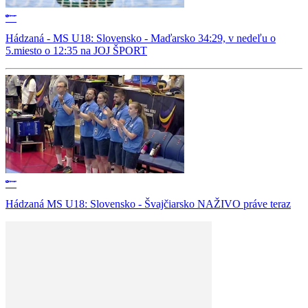
Hádzaná - MS U18: Slovensko - Maďarsko 34:29, v nedeľu o
5.miesto o 12:35 na JOJ ŠPORT
Hádzaná MS U18: Slovensko - Švajčiarsko NAŽIVO práve teraz