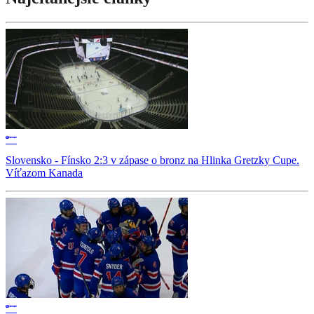
Slovensko - Fínsko 2:3 v zápase o bronz na Hlinka Gretzky Cupe.
Víťazom Kanada