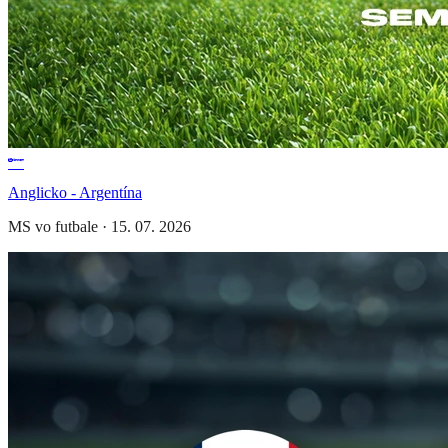
Anglicko - Argentína
MS vo futbale
·
15. 07. 2026