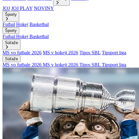
JOJ
JOJ PLAY
NOVINY
Športy
Futbal
Hokej
Basketbal
Športy
Futbal
Hokej
Basketbal
Súťaže
MS vo futbale 2026
MS v hokeji 2026
Tipos SBL
Tipsport liga
Súťaže
MS vo futbale 2026
MS v hokeji 2026
Tipos SBL
Tipsport liga