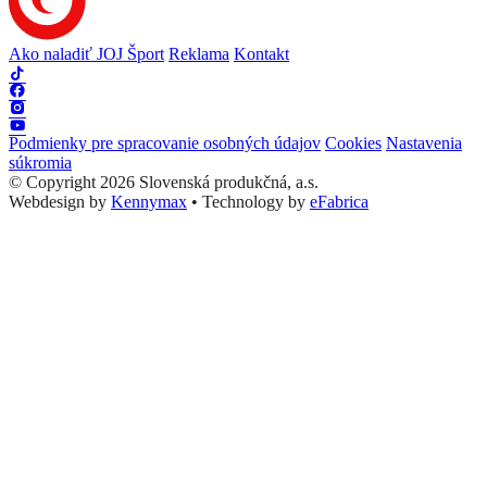
Ako naladiť JOJ Šport
Reklama
Kontakt
Podmienky pre spracovanie osobných údajov
Cookies
Nastavenia
súkromia
© Copyright 2026 Slovenská produkčná, a.s.
Webdesign by
Kennymax
•
Technology by
eFabrica