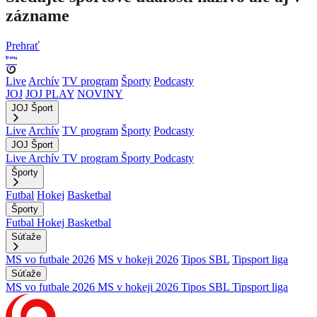
zázname
Prehrať
Live
Archív
TV program
Športy
Podcasty
JOJ
JOJ PLAY
NOVINY
JOJ Šport
Live
Archív
TV program
Športy
Podcasty
JOJ Šport
Live
Archív
TV program
Športy
Podcasty
Športy
Futbal
Hokej
Basketbal
Športy
Futbal
Hokej
Basketbal
Súťaže
MS vo futbale 2026
MS v hokeji 2026
Tipos SBL
Tipsport liga
Súťaže
MS vo futbale 2026
MS v hokeji 2026
Tipos SBL
Tipsport liga