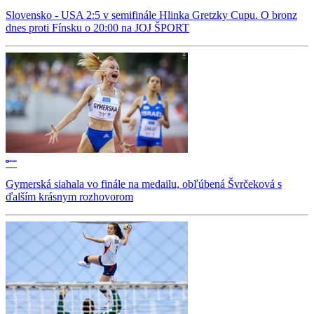
Slovensko - USA 2:5 v semifinále Hlinka Gretzky Cupu. O bronz
dnes proti Fínsku o 20:00 na JOJ ŠPORT
Gymerská siahala vo finále na medailu, obľúbená Švrčeková s
ďalším krásnym rozhovorom