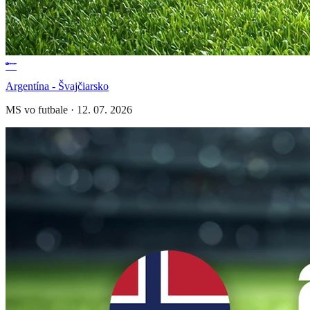
Argentína - Švajčiarsko
MS vo futbale
·
12. 07. 2026