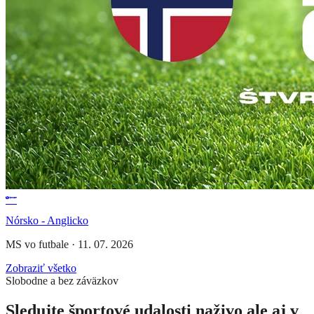
Nórsko - Anglicko
MS vo futbale
·
11. 07. 2026
Zobraziť všetko
Slobodne a bez záväzkov
Sledujte športové udalosti naživo ale aj v