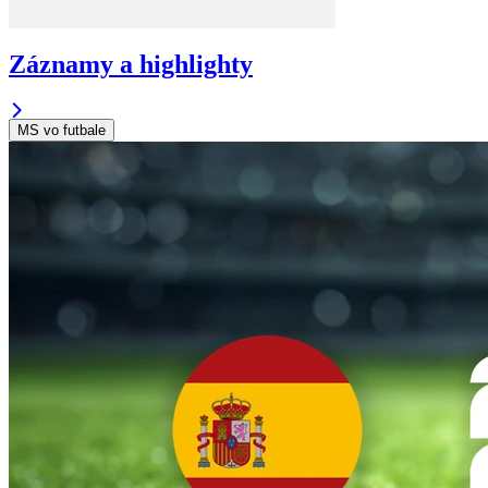
Záznamy a highlighty
MS vo futbale