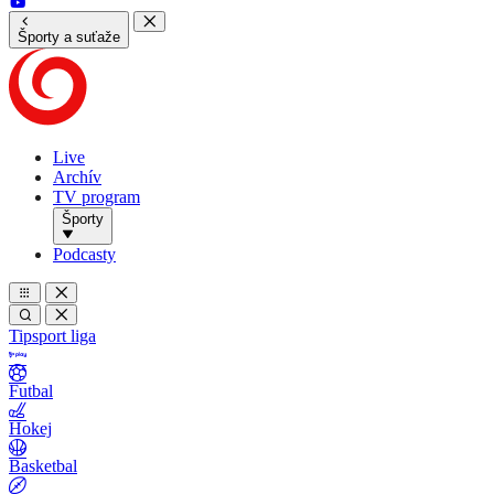
Športy a suťaže
Live
Archív
TV program
Športy
Podcasty
Tipsport liga
Futbal
Hokej
Basketbal