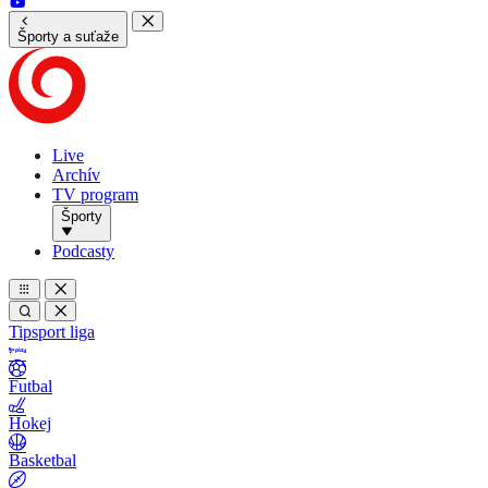
Športy a suťaže
Live
Archív
TV program
Športy
Podcasty
Tipsport liga
Futbal
Hokej
Basketbal