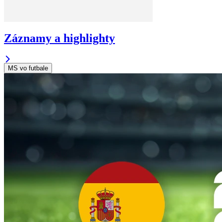
Záznamy a highlighty
MS vo futbale