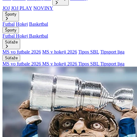
JOJ
JOJ PLAY
NOVINY
Športy
Futbal
Hokej
Basketbal
Športy
Futbal
Hokej
Basketbal
Súťaže
MS vo futbale 2026
MS v hokeji 2026
Tipos SBL
Tipsport liga
Súťaže
MS vo futbale 2026
MS v hokeji 2026
Tipos SBL
Tipsport liga