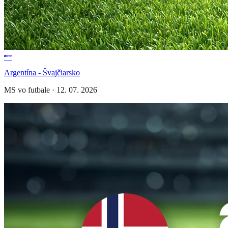
Argentína - Švajčiarsko
MS vo futbale
·
12. 07. 2026