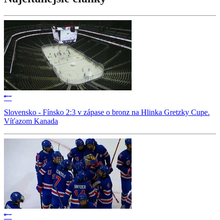
Slovensko - Fínsko 2:3 v zápase o bronz na Hlinka Gretzky Cupe.
Víťazom Kanada