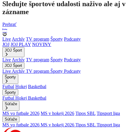
Sledujte športové udalosti naživo ale aj v
zázname
Prehrať
Live
Archív
TV program
Športy
Podcasty
JOJ
JOJ PLAY
NOVINY
JOJ Šport
Live
Archív
TV program
Športy
Podcasty
JOJ Šport
Live
Archív
TV program
Športy
Podcasty
Športy
Futbal
Hokej
Basketbal
Športy
Futbal
Hokej
Basketbal
Súťaže
MS vo futbale 2026
MS v hokeji 2026
Tipos SBL
Tipsport liga
Súťaže
MS vo futbale 2026
MS v hokeji 2026
Tipos SBL
Tipsport liga