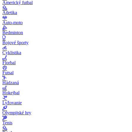
Americký futbal
Atletika
Auto-moto
Bedminton
Bojové športy
Cyklistika
Florbal
Futsal
Hádzaná
Hokejbal
Lyžovanie
Olympijské hry
Tenis