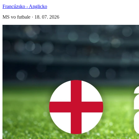
Francúzsko - Anglicko
MS vo futbale
·
18. 07. 2026