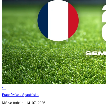
Francúzsko - Španielsko
MS vo futbale
·
14. 07. 2026