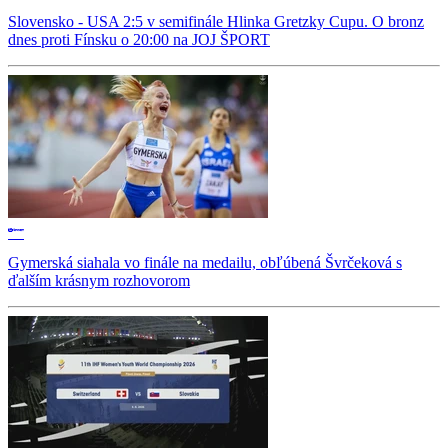
Slovensko - USA 2:5 v semifinále Hlinka Gretzky Cupu. O bronz
dnes proti Fínsku o 20:00 na JOJ ŠPORT
Gymerská siahala vo finále na medailu, obľúbená Švrčeková s
ďalším krásnym rozhovorom