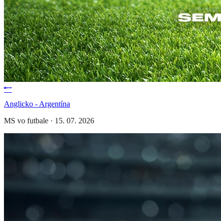
Anglicko - Argentína
MS vo futbale
·
15. 07. 2026