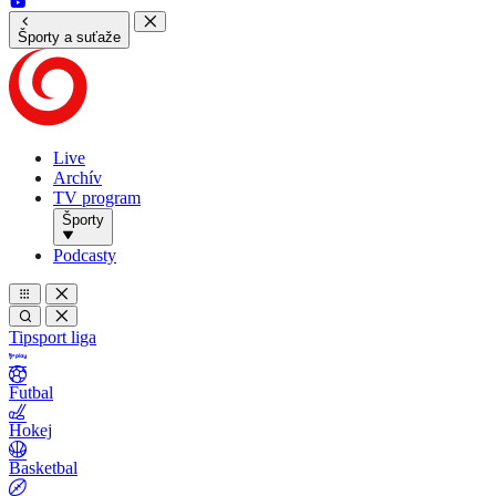
Športy a suťaže
Live
Archív
TV program
Športy
Podcasty
Tipsport liga
Futbal
Hokej
Basketbal