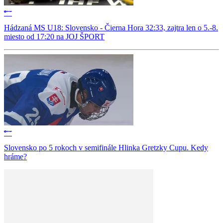
Hádzaná MS U18: Slovensko - Čierna Hora 32:33, zajtra len o 5.-8.
miesto od 17:20 na JOJ ŠPORT
Slovensko po 5 rokoch v semifinále Hlinka Gretzky Cupu. Kedy
hráme?