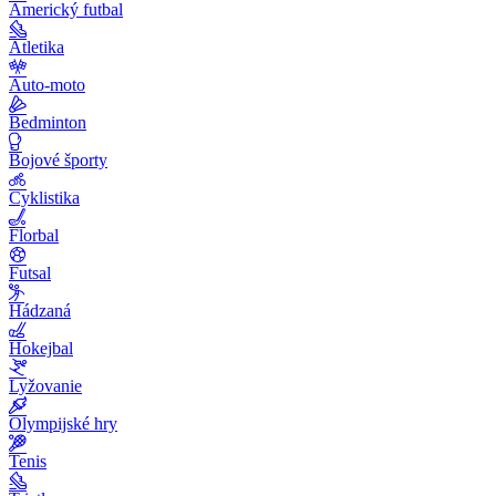
Americký futbal
Atletika
Auto-moto
Bedminton
Bojové športy
Cyklistika
Florbal
Futsal
Hádzaná
Hokejbal
Lyžovanie
Olympijské hry
Tenis