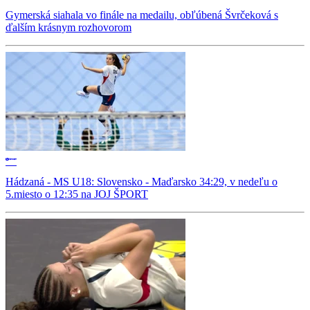
Gymerská siahala vo finále na medailu, obľúbená Švrčeková s
ďalším krásnym rozhovorom
Hádzaná - MS U18: Slovensko - Maďarsko 34:29, v nedeľu o
5.miesto o 12:35 na JOJ ŠPORT