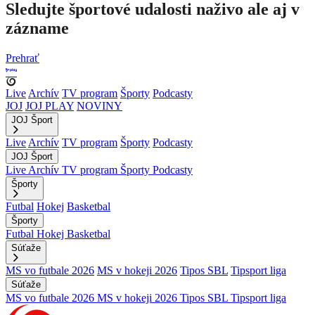
Sledujte športové udalosti naživo ale aj v
zázname
Prehrať
Live
Archív
TV program
Športy
Podcasty
JOJ
JOJ PLAY
NOVINY
JOJ Šport
Live
Archív
TV program
Športy
Podcasty
JOJ Šport
Live
Archív
TV program
Športy
Podcasty
Športy
Futbal
Hokej
Basketbal
Športy
Futbal
Hokej
Basketbal
Súťaže
MS vo futbale 2026
MS v hokeji 2026
Tipos SBL
Tipsport liga
Súťaže
MS vo futbale 2026
MS v hokeji 2026
Tipos SBL
Tipsport liga