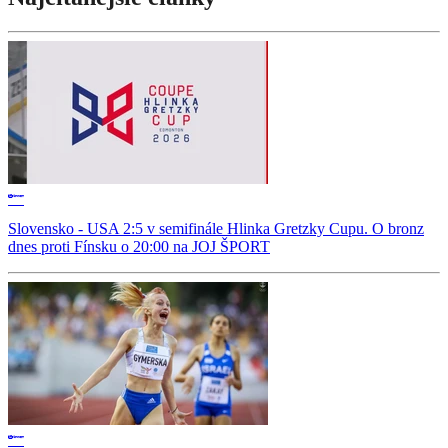
Slovensko - USA 2:5 v semifinále Hlinka Gretzky Cupu. O bronz
dnes proti Fínsku o 20:00 na JOJ ŠPORT