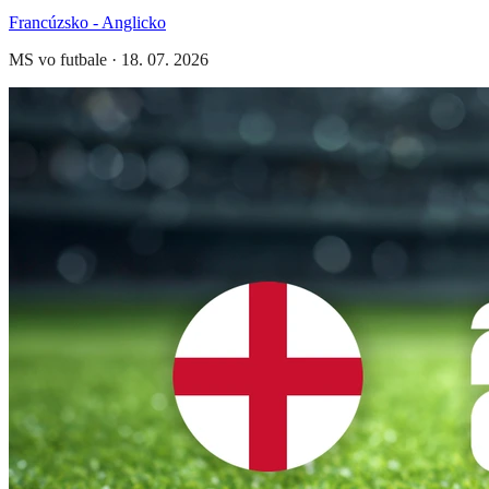
Francúzsko - Anglicko
MS vo futbale
·
18. 07. 2026