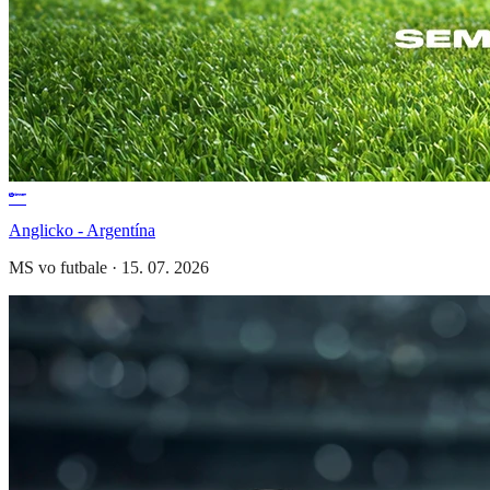
Anglicko - Argentína
MS vo futbale
·
15. 07. 2026