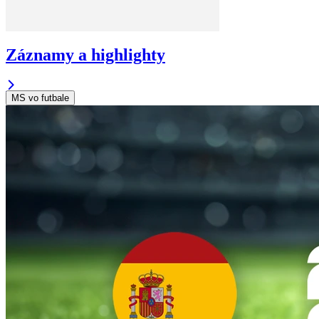
Záznamy a highlighty
MS vo futbale