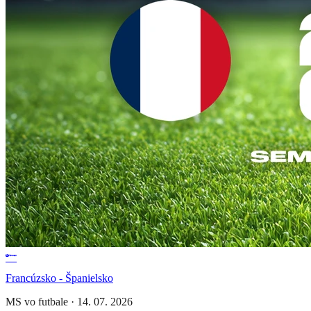
Francúzsko - Španielsko
MS vo futbale
·
14. 07. 2026