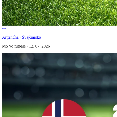
Argentína - Švajčiarsko
MS vo futbale
·
12. 07. 2026