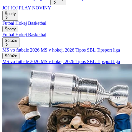
JOJ
JOJ PLAY
NOVINY
Športy
Futbal
Hokej
Basketbal
Športy
Futbal
Hokej
Basketbal
Súťaže
MS vo futbale 2026
MS v hokeji 2026
Tipos SBL
Tipsport liga
Súťaže
MS vo futbale 2026
MS v hokeji 2026
Tipos SBL
Tipsport liga