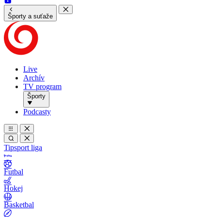
Športy a suťaže
Live
Archív
TV program
Športy
Podcasty
Tipsport liga
Futbal
Hokej
Basketbal