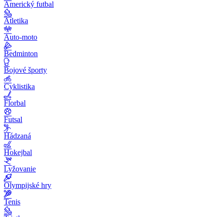
Americký futbal
Atletika
Auto-moto
Bedminton
Bojové športy
Cyklistika
Florbal
Futsal
Hádzaná
Hokejbal
Lyžovanie
Olympijské hry
Tenis