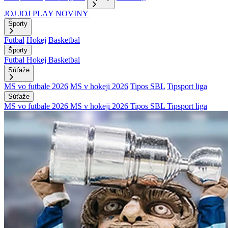
JOJ
JOJ PLAY
NOVINY
Športy
Futbal
Hokej
Basketbal
Športy
Futbal
Hokej
Basketbal
Súťaže
MS vo futbale 2026
MS v hokeji 2026
Tipos SBL
Tipsport liga
Súťaže
MS vo futbale 2026
MS v hokeji 2026
Tipos SBL
Tipsport liga