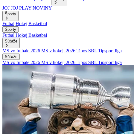
JOJ
JOJ PLAY
NOVINY
Športy
Futbal
Hokej
Basketbal
Športy
Futbal
Hokej
Basketbal
Súťaže
MS vo futbale 2026
MS v hokeji 2026
Tipos SBL
Tipsport liga
Súťaže
MS vo futbale 2026
MS v hokeji 2026
Tipos SBL
Tipsport liga