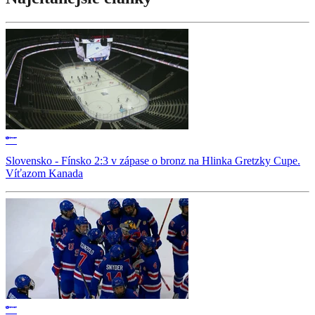
Slovensko - Fínsko 2:3 v zápase o bronz na Hlinka Gretzky Cupe.
Víťazom Kanada