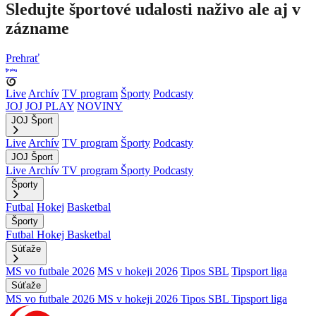
Sledujte športové udalosti naživo ale aj v
zázname
Prehrať
Live
Archív
TV program
Športy
Podcasty
JOJ
JOJ PLAY
NOVINY
JOJ Šport
Live
Archív
TV program
Športy
Podcasty
JOJ Šport
Live
Archív
TV program
Športy
Podcasty
Športy
Futbal
Hokej
Basketbal
Športy
Futbal
Hokej
Basketbal
Súťaže
MS vo futbale 2026
MS v hokeji 2026
Tipos SBL
Tipsport liga
Súťaže
MS vo futbale 2026
MS v hokeji 2026
Tipos SBL
Tipsport liga