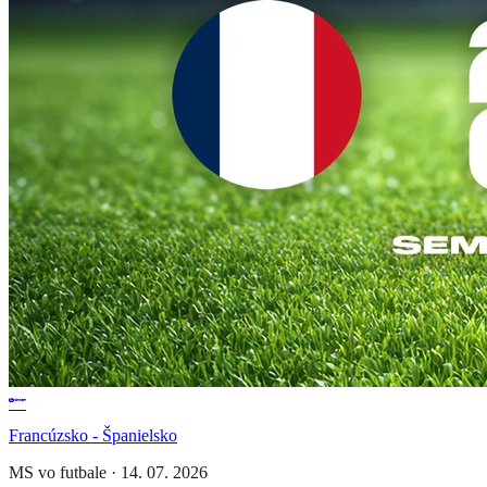
Francúzsko - Španielsko
MS vo futbale
·
14. 07. 2026