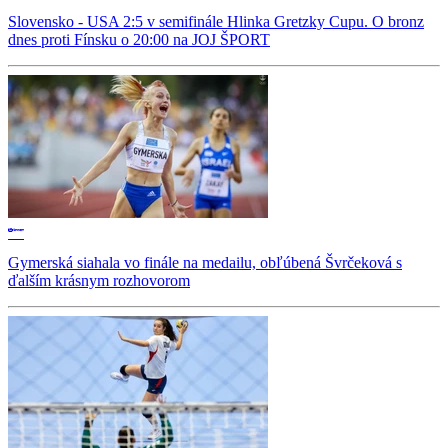
Slovensko - USA 2:5 v semifinále Hlinka Gretzky Cupu. O bronz
dnes proti Fínsku o 20:00 na JOJ ŠPORT
Gymerská siahala vo finále na medailu, obľúbená Švrčeková s
ďalším krásnym rozhovorom