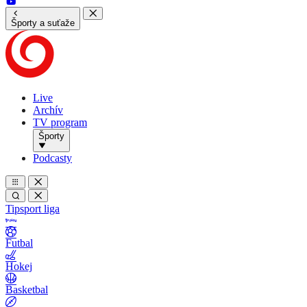
Športy a suťaže
Live
Archív
TV program
Športy
Podcasty
Tipsport liga
Futbal
Hokej
Basketbal