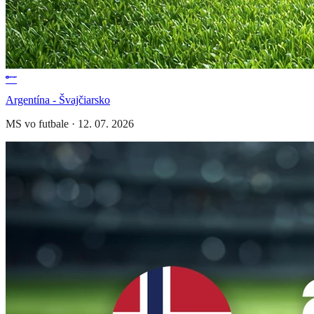
Argentína - Švajčiarsko
MS vo futbale
·
12. 07. 2026