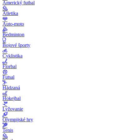
Americký futbal
Atletika
Auto-moto
Bedminton
Bojové športy
Cyklistika
Florbal
Futsal
Hádzaná
Hokejbal
Lyžovanie
Olympijské hry
Tenis