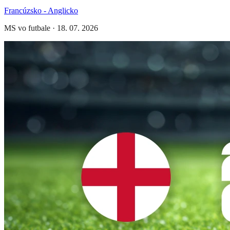
Francúzsko - Anglicko
MS vo futbale
·
18. 07. 2026