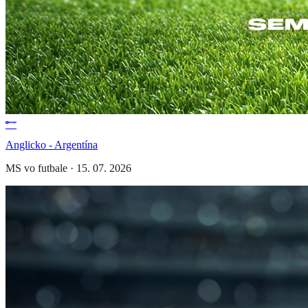
Anglicko - Argentína
MS vo futbale
·
15. 07. 2026