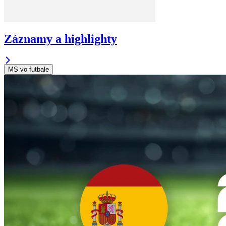
Záznamy a highlighty
MS vo futbale