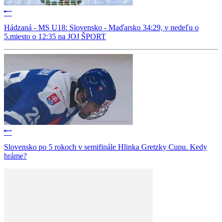
Hádzaná - MS U18: Slovensko - Maďarsko 34:29, v nedeľu o
5.miesto o 12:35 na JOJ ŠPORT
Slovensko po 5 rokoch v semifinále Hlinka Gretzky Cupu. Kedy
hráme?