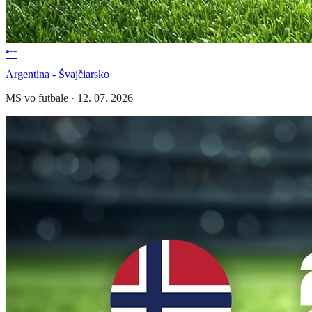
Argentína - Švajčiarsko
MS vo futbale
·
12. 07. 2026