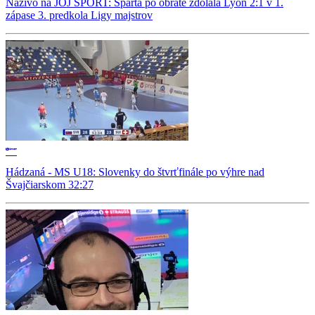
Naživo na JOJ ŠPORT: Sparta po obrate zdolala Lyon 2:1 v 1.
zápase 3. predkola Ligy majstrov
Hádzaná - MS U18: Slovenky do štvrťfinále po výhre nad
Švajčiarskom 32:27