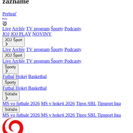
zázname
Prehrať
Live
Archív
TV program
Športy
Podcasty
JOJ
JOJ PLAY
NOVINY
JOJ Šport
Live
Archív
TV program
Športy
Podcasty
JOJ Šport
Live
Archív
TV program
Športy
Podcasty
Športy
Futbal
Hokej
Basketbal
Športy
Futbal
Hokej
Basketbal
Súťaže
MS vo futbale 2026
MS v hokeji 2026
Tipos SBL
Tipsport liga
Súťaže
MS vo futbale 2026
MS v hokeji 2026
Tipos SBL
Tipsport liga