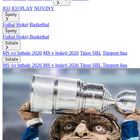
JOJ
JOJ PLAY
NOVINY
Športy
Futbal
Hokej
Basketbal
Športy
Futbal
Hokej
Basketbal
Súťaže
MS vo futbale 2026
MS v hokeji 2026
Tipos SBL
Tipsport liga
Súťaže
MS vo futbale 2026
MS v hokeji 2026
Tipos SBL
Tipsport liga