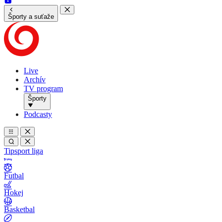
Športy a suťaže
Live
Archív
TV program
Športy
Podcasty
Tipsport liga
Futbal
Hokej
Basketbal