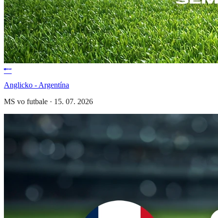
Anglicko - Argentína
MS vo futbale
·
15. 07. 2026