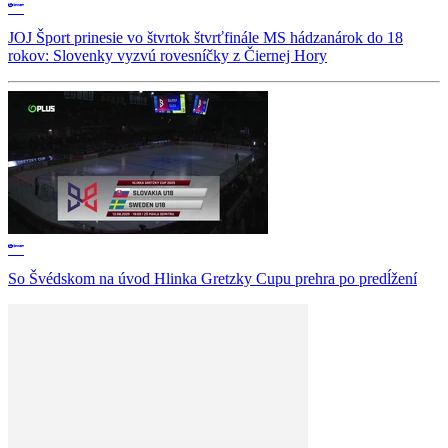
JOJ Šport prinesie vo štvrtok štvrťfinále MS hádzanárok do 18
rokov: Slovenky vyzvú rovesníčky z Čiernej Hory
So Švédskom na úvod Hlinka Gretzky Cupu prehra po predĺžení