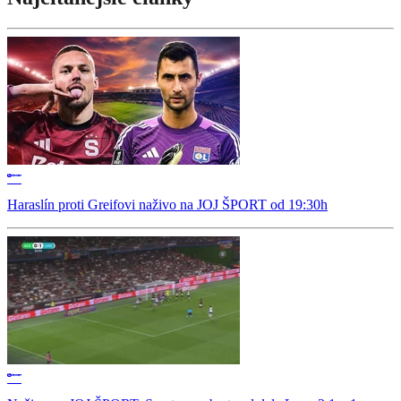
Haraslín proti Greifovi naživo na JOJ ŠPORT od 19:30h