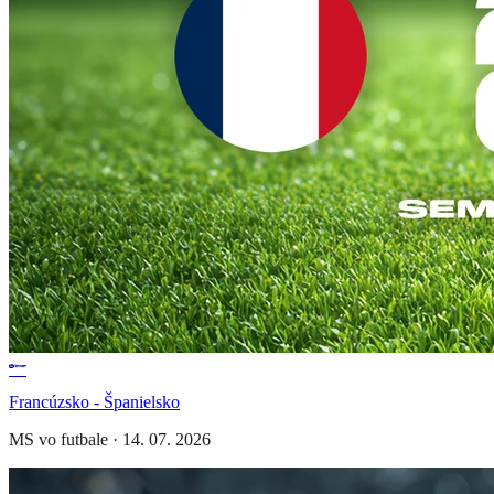
Francúzsko - Španielsko
MS vo futbale
·
14. 07. 2026