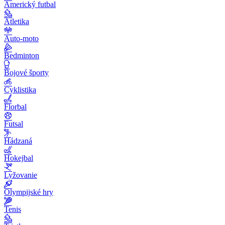
Americký futbal
Atletika
Auto-moto
Bedminton
Bojové športy
Cyklistika
Florbal
Futsal
Hádzaná
Hokejbal
Lyžovanie
Olympijské hry
Tenis