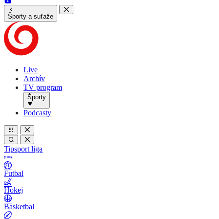
Športy a suťaže
Live
Archív
TV program
Športy
Podcasty
Tipsport liga
Futbal
Hokej
Basketbal