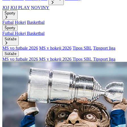
JOJ
JOJ PLAY
NOVINY
Športy
Futbal
Hokej
Basketbal
Športy
Futbal
Hokej
Basketbal
Súťaže
MS vo futbale 2026
MS v hokeji 2026
Tipos SBL
Tipsport liga
Súťaže
MS vo futbale 2026
MS v hokeji 2026
Tipos SBL
Tipsport liga