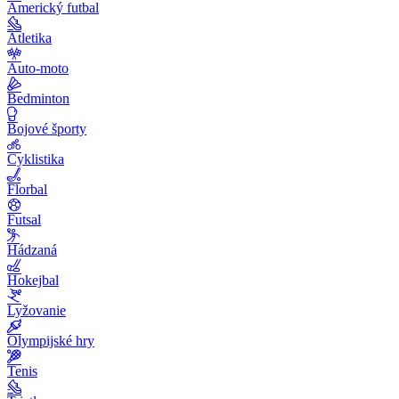
Americký futbal
Atletika
Auto-moto
Bedminton
Bojové športy
Cyklistika
Florbal
Futsal
Hádzaná
Hokejbal
Lyžovanie
Olympijské hry
Tenis