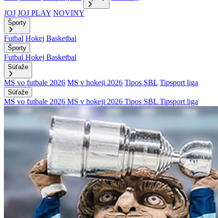
JOJ
JOJ PLAY
NOVINY
Športy
Futbal
Hokej
Basketbal
Športy
Futbal
Hokej
Basketbal
Súťaže
MS vo futbale 2026
MS v hokeji 2026
Tipos SBL
Tipsport liga
Súťaže
MS vo futbale 2026
MS v hokeji 2026
Tipos SBL
Tipsport liga