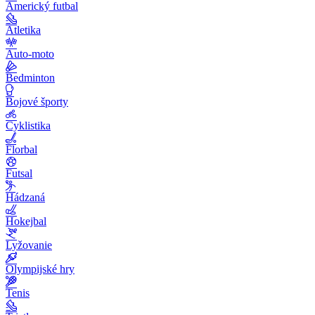
Americký futbal
Atletika
Auto-moto
Bedminton
Bojové športy
Cyklistika
Florbal
Futsal
Hádzaná
Hokejbal
Lyžovanie
Olympijské hry
Tenis