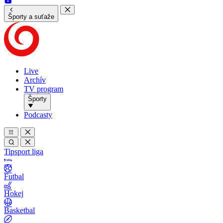
Športy a suťaže
Live
Archív
TV program
Športy
Podcasty
Tipsport liga
Futbal
Hokej
Basketbal