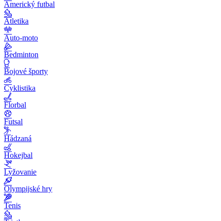
Americký futbal
Atletika
Auto-moto
Bedminton
Bojové športy
Cyklistika
Florbal
Futsal
Hádzaná
Hokejbal
Lyžovanie
Olympijské hry
Tenis