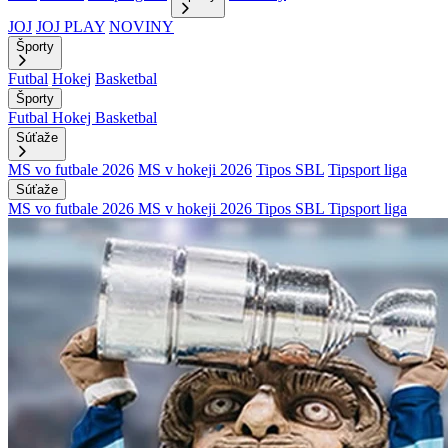
JOJ
JOJ PLAY
NOVINY
Športy
Futbal
Hokej
Basketbal
Športy
Futbal
Hokej
Basketbal
Súťaže
MS vo futbale 2026
MS v hokeji 2026
Tipos SBL
Tipsport liga
Súťaže
MS vo futbale 2026
MS v hokeji 2026
Tipos SBL
Tipsport liga