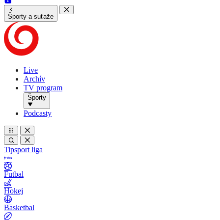
Športy a suťaže
Live
Archív
TV program
Športy
Podcasty
Tipsport liga
Futbal
Hokej
Basketbal