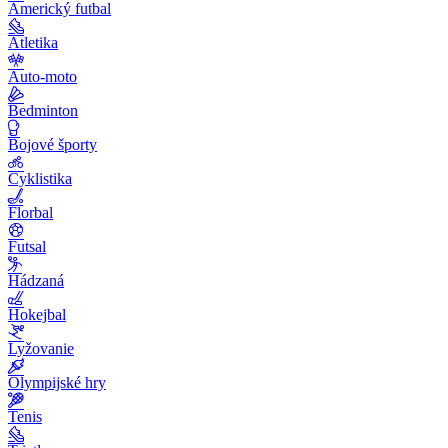
Americký futbal
Atletika
Auto-moto
Bedminton
Bojové športy
Cyklistika
Florbal
Futsal
Hádzaná
Hokejbal
Lyžovanie
Olympijské hry
Tenis