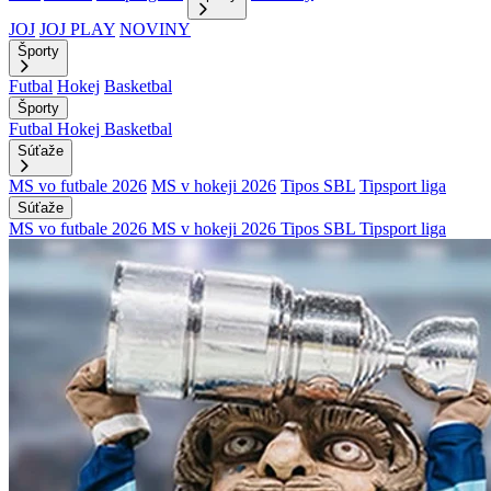
JOJ
JOJ PLAY
NOVINY
Športy
Futbal
Hokej
Basketbal
Športy
Futbal
Hokej
Basketbal
Súťaže
MS vo futbale 2026
MS v hokeji 2026
Tipos SBL
Tipsport liga
Súťaže
MS vo futbale 2026
MS v hokeji 2026
Tipos SBL
Tipsport liga