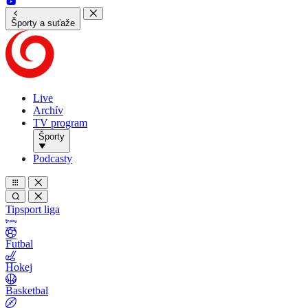
Športy a suťaže
Live
Archív
TV program
Športy
Podcasty
Tipsport liga
Futbal
Hokej
Basketbal