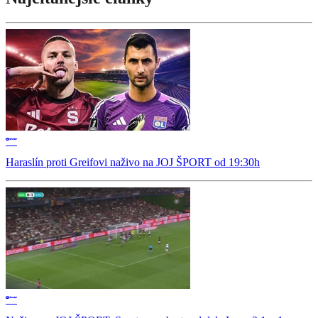
Haraslín proti Greifovi naživo na JOJ ŠPORT od 19:30h