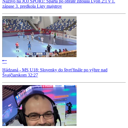
Naživo na JOJ ŠPORT: Sparta po obrate zdolala Lyon 2:1 v 1.
zápase 3. predkola Ligy majstrov
Hádzaná - MS U18: Slovenky do štvrťfinále po výhre nad
Švajčiarskom 32:27