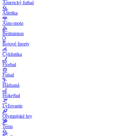
Americký futbal
Atletika
Auto-moto
Bedminton
Bojové športy
Cyklistika
Florbal
Futsal
Hádzaná
Hokejbal
Lyžovanie
Olympijské hry
Tenis