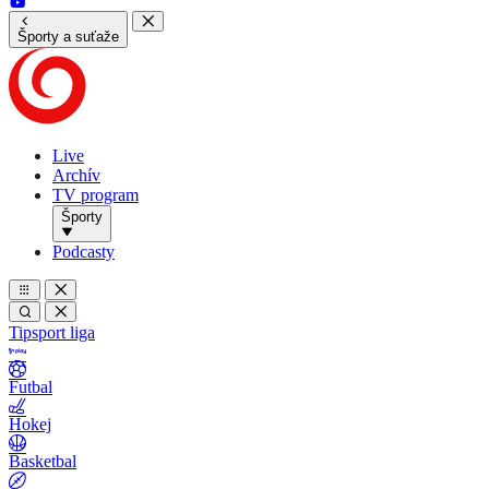
Športy a suťaže
Live
Archív
TV program
Športy
Podcasty
Tipsport liga
Futbal
Hokej
Basketbal