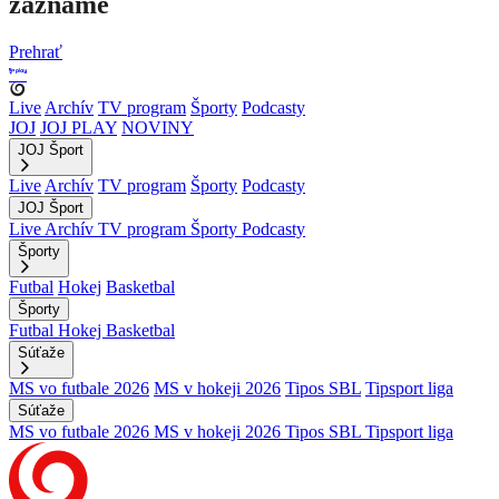
zázname
Prehrať
Live
Archív
TV program
Športy
Podcasty
JOJ
JOJ PLAY
NOVINY
JOJ Šport
Live
Archív
TV program
Športy
Podcasty
JOJ Šport
Live
Archív
TV program
Športy
Podcasty
Športy
Futbal
Hokej
Basketbal
Športy
Futbal
Hokej
Basketbal
Súťaže
MS vo futbale 2026
MS v hokeji 2026
Tipos SBL
Tipsport liga
Súťaže
MS vo futbale 2026
MS v hokeji 2026
Tipos SBL
Tipsport liga