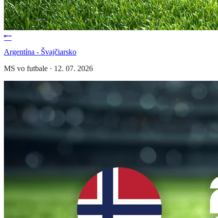
Argentína - Švajčiarsko
MS vo futbale
·
12. 07. 2026