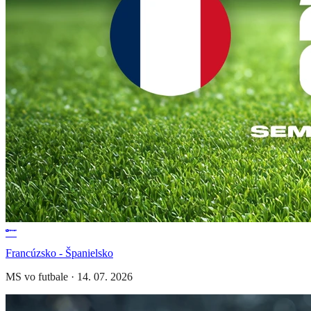
Francúzsko - Španielsko
MS vo futbale
·
14. 07. 2026