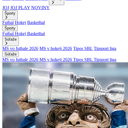
JOJ
JOJ PLAY
NOVINY
Športy
Futbal
Hokej
Basketbal
Športy
Futbal
Hokej
Basketbal
Súťaže
MS vo futbale 2026
MS v hokeji 2026
Tipos SBL
Tipsport liga
Súťaže
MS vo futbale 2026
MS v hokeji 2026
Tipos SBL
Tipsport liga