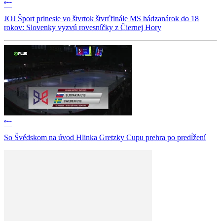
JOJ Šport prinesie vo štvrtok štvrťfinále MS hádzanárok do 18
rokov: Slovenky vyzvú rovesníčky z Čiernej Hory
So Švédskom na úvod Hlinka Gretzky Cupu prehra po predĺžení