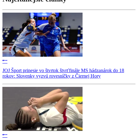
JOJ Šport prinesie vo štvrtok štvrťfinále MS hádzanárok do 18
rokov: Slovenky vyzvú rovesníčky z Čiernej Hory