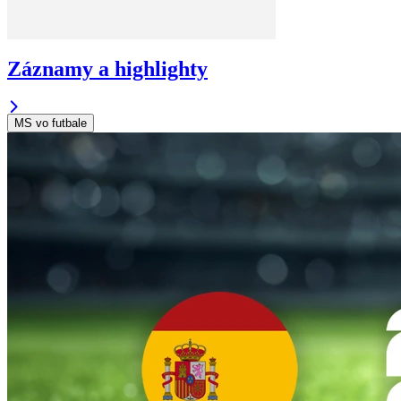
Záznamy a highlighty
MS vo futbale