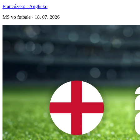
Francúzsko - Anglicko
MS vo futbale
·
18. 07. 2026