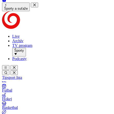
Športy a suťaže
Live
Archív
TV program
Športy
Podcasty
Tipsport liga
Futbal
Hokej
Basketbal