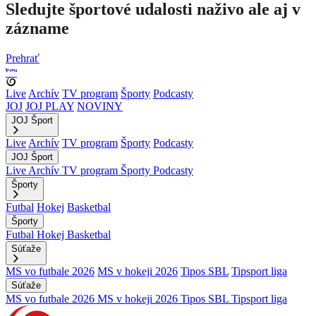
Sledujte športové udalosti naživo ale aj v
zázname
Prehrať
Live
Archív
TV program
Športy
Podcasty
JOJ
JOJ PLAY
NOVINY
JOJ Šport
Live
Archív
TV program
Športy
Podcasty
JOJ Šport
Live
Archív
TV program
Športy
Podcasty
Športy
Futbal
Hokej
Basketbal
Športy
Futbal
Hokej
Basketbal
Súťaže
MS vo futbale 2026
MS v hokeji 2026
Tipos SBL
Tipsport liga
Súťaže
MS vo futbale 2026
MS v hokeji 2026
Tipos SBL
Tipsport liga