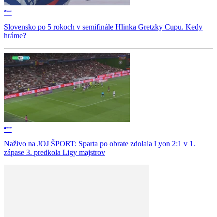
Slovensko po 5 rokoch v semifinále Hlinka Gretzky Cupu. Kedy
hráme?
Naživo na JOJ ŠPORT: Sparta po obrate zdolala Lyon 2:1 v 1.
zápase 3. predkola Ligy majstrov