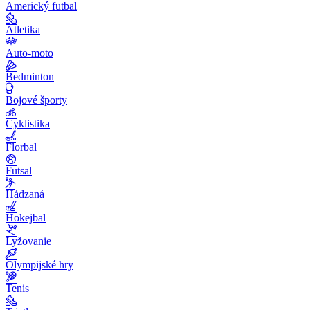
Americký futbal
Atletika
Auto-moto
Bedminton
Bojové športy
Cyklistika
Florbal
Futsal
Hádzaná
Hokejbal
Lyžovanie
Olympijské hry
Tenis