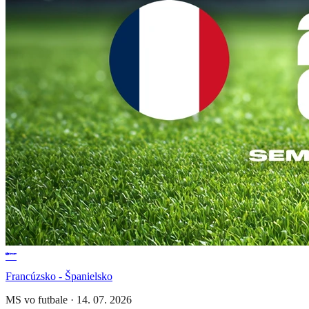
Francúzsko - Španielsko
MS vo futbale
·
14. 07. 2026