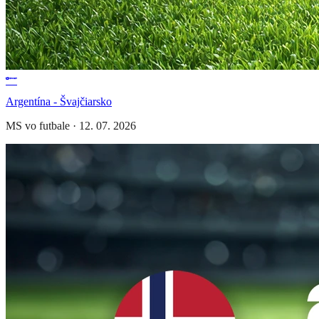
Argentína - Švajčiarsko
MS vo futbale
·
12. 07. 2026