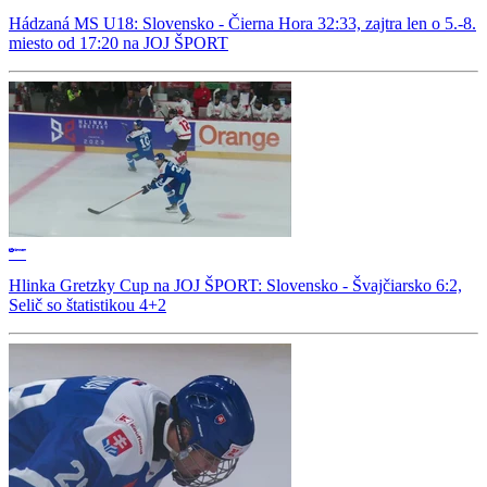
Hádzaná MS U18: Slovensko - Čierna Hora 32:33, zajtra len o 5.-8.
miesto od 17:20 na JOJ ŠPORT
Hlinka Gretzky Cup na JOJ ŠPORT: Slovensko - Švajčiarsko 6:2,
Selič so štatistikou 4+2