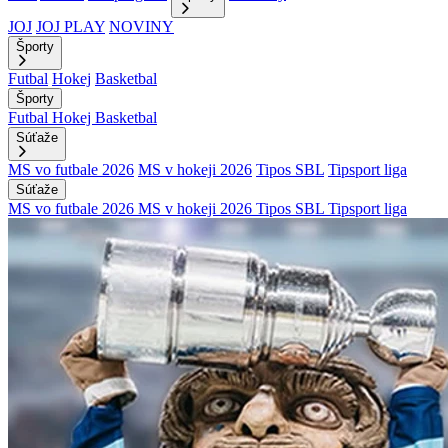
JOJ
JOJ PLAY
NOVINY
Športy
Futbal
Hokej
Basketbal
Športy
Futbal
Hokej
Basketbal
Súťaže
MS vo futbale 2026
MS v hokeji 2026
Tipos SBL
Tipsport liga
Súťaže
MS vo futbale 2026
MS v hokeji 2026
Tipos SBL
Tipsport liga