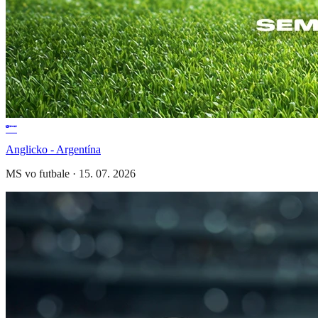
Anglicko - Argentína
MS vo futbale
·
15. 07. 2026