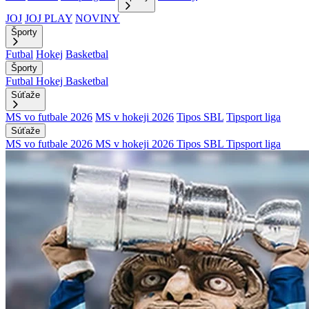
JOJ
JOJ PLAY
NOVINY
Športy
Futbal
Hokej
Basketbal
Športy
Futbal
Hokej
Basketbal
Súťaže
MS vo futbale 2026
MS v hokeji 2026
Tipos SBL
Tipsport liga
Súťaže
MS vo futbale 2026
MS v hokeji 2026
Tipos SBL
Tipsport liga