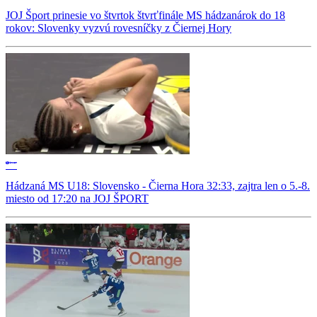
JOJ Šport prinesie vo štvrtok štvrťfinále MS hádzanárok do 18
rokov: Slovenky vyzvú rovesníčky z Čiernej Hory
Hádzaná MS U18: Slovensko - Čierna Hora 32:33, zajtra len o 5.-8.
miesto od 17:20 na JOJ ŠPORT