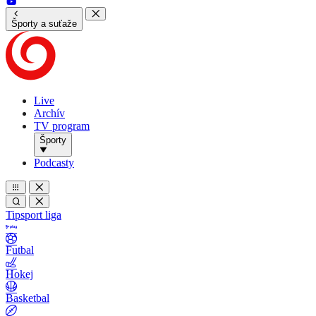
Športy a suťaže
Live
Archív
TV program
Športy
Podcasty
Tipsport liga
Futbal
Hokej
Basketbal