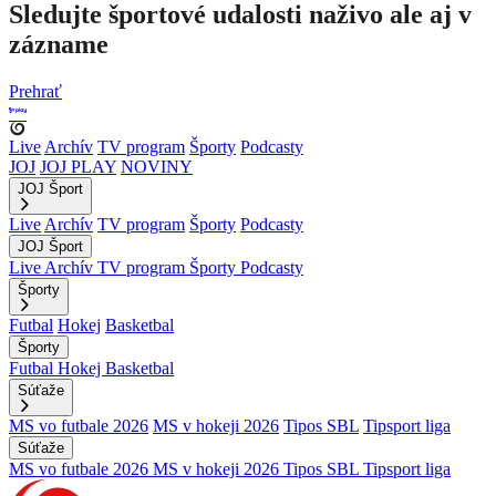
Sledujte športové udalosti naživo ale aj v
zázname
Prehrať
Live
Archív
TV program
Športy
Podcasty
JOJ
JOJ PLAY
NOVINY
JOJ Šport
Live
Archív
TV program
Športy
Podcasty
JOJ Šport
Live
Archív
TV program
Športy
Podcasty
Športy
Futbal
Hokej
Basketbal
Športy
Futbal
Hokej
Basketbal
Súťaže
MS vo futbale 2026
MS v hokeji 2026
Tipos SBL
Tipsport liga
Súťaže
MS vo futbale 2026
MS v hokeji 2026
Tipos SBL
Tipsport liga