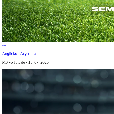
Anglicko - Argentína
MS vo futbale
·
15. 07. 2026