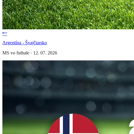
Argentína - Švajčiarsko
MS vo futbale
·
12. 07. 2026