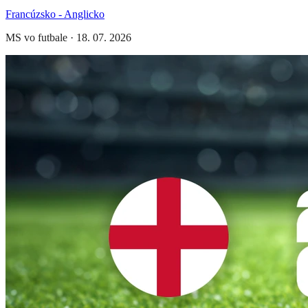
Francúzsko - Anglicko
MS vo futbale
·
18. 07. 2026