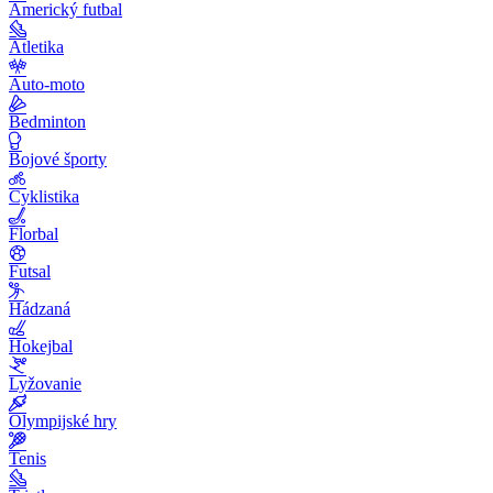
Americký futbal
Atletika
Auto-moto
Bedminton
Bojové športy
Cyklistika
Florbal
Futsal
Hádzaná
Hokejbal
Lyžovanie
Olympijské hry
Tenis