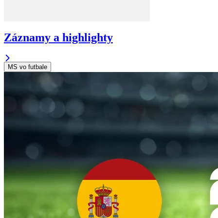
Záznamy a highlighty
MS vo futbale