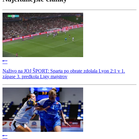
Naživo na JOJ ŠPORT: Sparta po obrate zdolala Lyon 2:1 v 1.
zápase 3. predkola Ligy majstrov