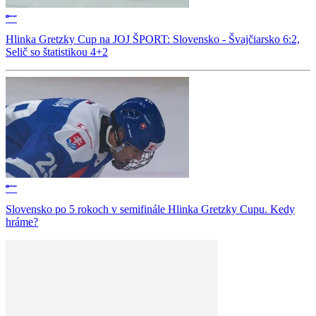
Hlinka Gretzky Cup na JOJ ŠPORT: Slovensko - Švajčiarsko 6:2,
Selič so štatistikou 4+2
Slovensko po 5 rokoch v semifinále Hlinka Gretzky Cupu. Kedy
hráme?