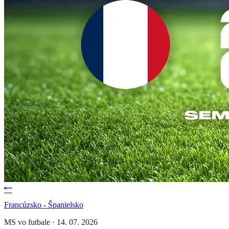
Francúzsko - Španielsko
MS vo futbale
·
14. 07. 2026