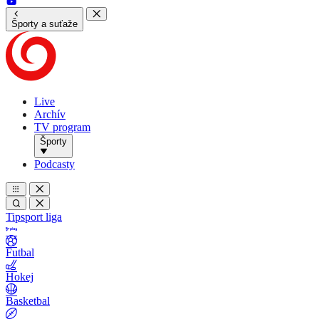
Športy a suťaže
Live
Archív
TV program
Športy
Podcasty
Tipsport liga
Futbal
Hokej
Basketbal