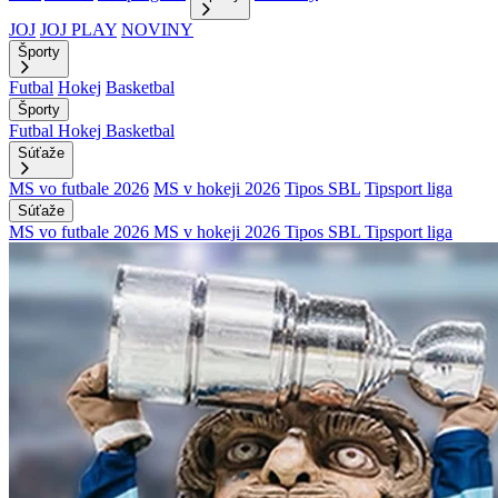
JOJ
JOJ PLAY
NOVINY
Športy
Futbal
Hokej
Basketbal
Športy
Futbal
Hokej
Basketbal
Súťaže
MS vo futbale 2026
MS v hokeji 2026
Tipos SBL
Tipsport liga
Súťaže
MS vo futbale 2026
MS v hokeji 2026
Tipos SBL
Tipsport liga