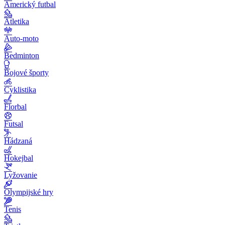
Americký futbal
Atletika
Auto-moto
Bedminton
Bojové športy
Cyklistika
Florbal
Futsal
Hádzaná
Hokejbal
Lyžovanie
Olympijské hry
Tenis