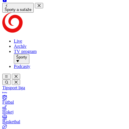
Športy a suťaže
Live
Archív
TV program
Športy
Podcasty
Tipsport liga
Futbal
Hokej
Basketbal