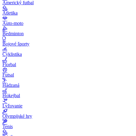
Americký futbal
Atletika
Auto-moto
Bedminton
Bojové športy
Cyklistika
Florbal
Futsal
Hádzaná
Hokejbal
Lyžovanie
Olympijské hry
Tenis