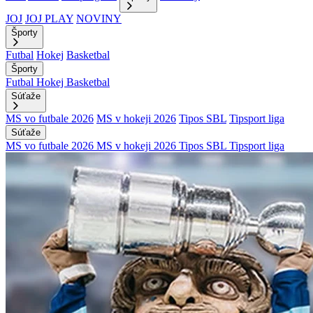
JOJ
JOJ PLAY
NOVINY
Športy
Futbal
Hokej
Basketbal
Športy
Futbal
Hokej
Basketbal
Súťaže
MS vo futbale 2026
MS v hokeji 2026
Tipos SBL
Tipsport liga
Súťaže
MS vo futbale 2026
MS v hokeji 2026
Tipos SBL
Tipsport liga