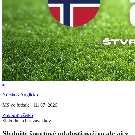
Nórsko - Anglicko
MS vo futbale
·
11. 07. 2026
Zobraziť všetko
Slobodne a bez záväzkov
Sledujte športové udalosti naživo ale aj v