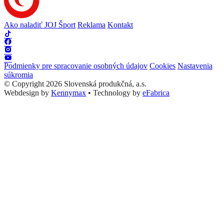
Ako naladiť JOJ Šport
Reklama
Kontakt
Podmienky pre spracovanie osobných údajov
Cookies
Nastavenia
súkromia
© Copyright 2026 Slovenská produkčná, a.s.
Webdesign by
Kennymax
•
Technology by
eFabrica