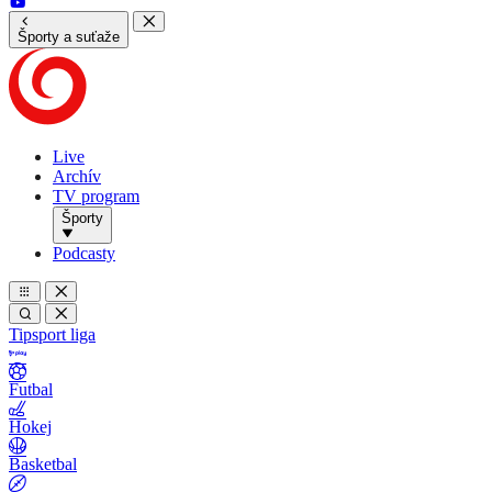
Športy a suťaže
Live
Archív
TV program
Športy
Podcasty
Tipsport liga
Futbal
Hokej
Basketbal