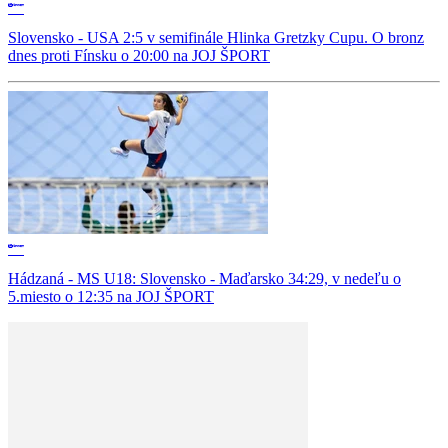
Slovensko - USA 2:5 v semifinále Hlinka Gretzky Cupu. O bronz
dnes proti Fínsku o 20:00 na JOJ ŠPORT
Hádzaná - MS U18: Slovensko - Maďarsko 34:29, v nedeľu o
5.miesto o 12:35 na JOJ ŠPORT