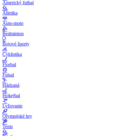
Americký futbal
Atletika
Auto-moto
Bedminton
Bojové športy
Cyklistika
Florbal
Futsal
Hádzaná
Hokejbal
Lyžovanie
Olympijské hry
Tenis