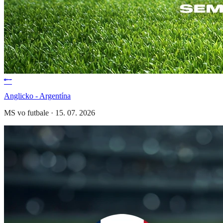
Anglicko - Argentína
MS vo futbale
·
15. 07. 2026