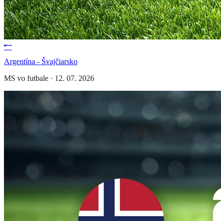
Argentína - Švajčiarsko
MS vo futbale
·
12. 07. 2026