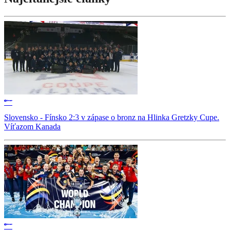
Slovensko - Fínsko 2:3 v zápase o bronz na Hlinka Gretzky Cupe.
Víťazom Kanada