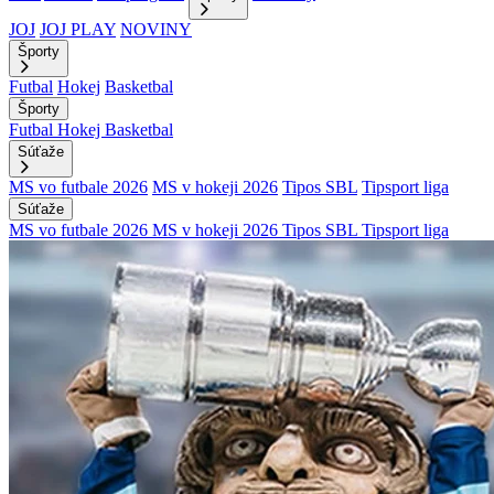
JOJ
JOJ PLAY
NOVINY
Športy
Futbal
Hokej
Basketbal
Športy
Futbal
Hokej
Basketbal
Súťaže
MS vo futbale 2026
MS v hokeji 2026
Tipos SBL
Tipsport liga
Súťaže
MS vo futbale 2026
MS v hokeji 2026
Tipos SBL
Tipsport liga