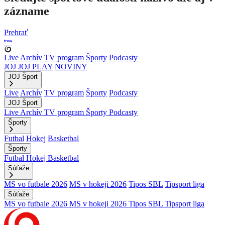
zázname
Prehrať
Live
Archív
TV program
Športy
Podcasty
JOJ
JOJ PLAY
NOVINY
JOJ Šport
Live
Archív
TV program
Športy
Podcasty
JOJ Šport
Live
Archív
TV program
Športy
Podcasty
Športy
Futbal
Hokej
Basketbal
Športy
Futbal
Hokej
Basketbal
Súťaže
MS vo futbale 2026
MS v hokeji 2026
Tipos SBL
Tipsport liga
Súťaže
MS vo futbale 2026
MS v hokeji 2026
Tipos SBL
Tipsport liga