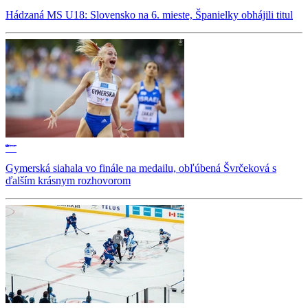
Hádzaná MS U18: Slovensko na 6. mieste, Španielky obhájili titul
Gymerská siahala vo finále na medailu, obľúbená Švrčeková s
ďalším krásnym rozhovorom