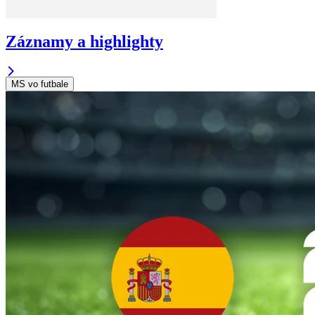
Záznamy a highlighty
MS vo futbale