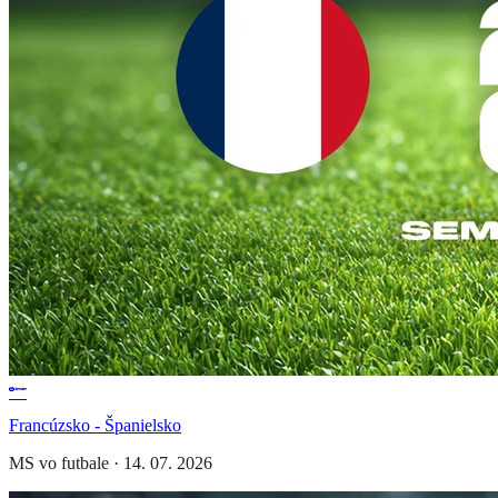
Francúzsko - Španielsko
MS vo futbale
·
14. 07. 2026