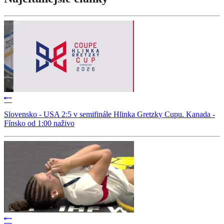
Slovensko - USA 2:5 v semifinále Hlinka Gretzky Cupu. Kanada -
Fínsko od 1:00 naživo