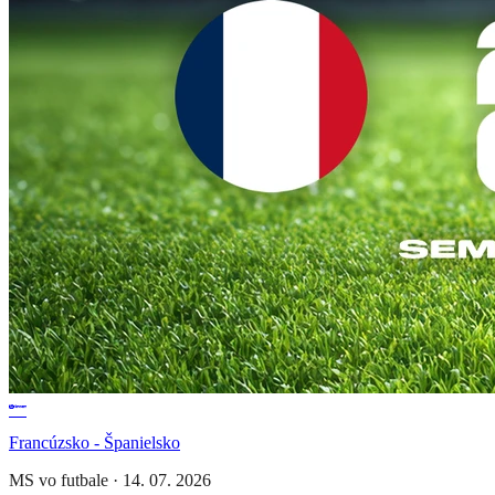
Francúzsko - Španielsko
MS vo futbale
·
14. 07. 2026