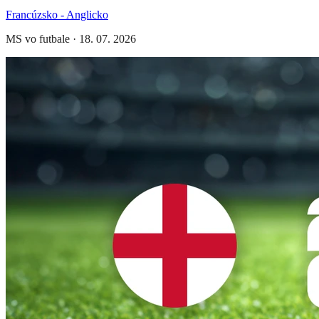
Francúzsko - Anglicko
MS vo futbale
·
18. 07. 2026