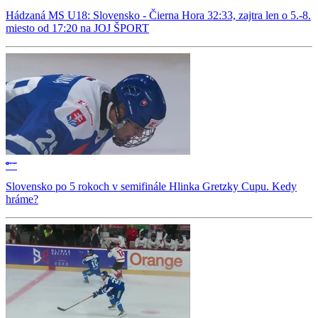
Hádzaná MS U18: Slovensko - Čierna Hora 32:33, zajtra len o 5.-8.
miesto od 17:20 na JOJ ŠPORT
Slovensko po 5 rokoch v semifinále Hlinka Gretzky Cupu. Kedy
hráme?