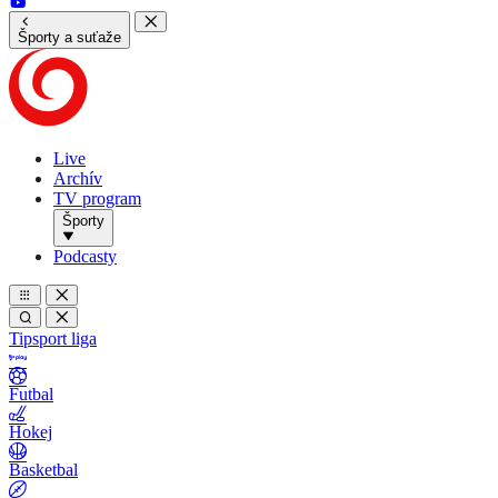
Športy a suťaže
Live
Archív
TV program
Športy
Podcasty
Tipsport liga
Futbal
Hokej
Basketbal