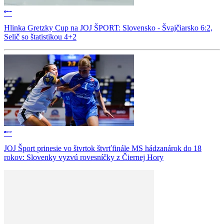
Hlinka Gretzky Cup na JOJ ŠPORT: Slovensko - Švajčiarsko 6:2,
Selič so štatistikou 4+2
JOJ Šport prinesie vo štvrtok štvrťfinále MS hádzanárok do 18
rokov: Slovenky vyzvú rovesníčky z Čiernej Hory