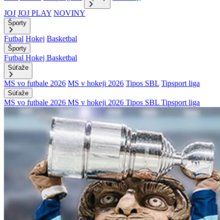
JOJ
JOJ PLAY
NOVINY
Športy
Futbal
Hokej
Basketbal
Športy
Futbal
Hokej
Basketbal
Súťaže
MS vo futbale 2026
MS v hokeji 2026
Tipos SBL
Tipsport liga
Súťaže
MS vo futbale 2026
MS v hokeji 2026
Tipos SBL
Tipsport liga