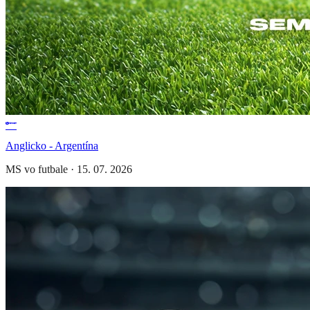
Anglicko - Argentína
MS vo futbale
·
15. 07. 2026