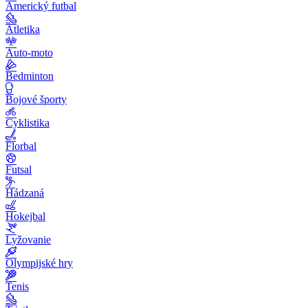
Americký futbal
Atletika
Auto-moto
Bedminton
Bojové športy
Cyklistika
Florbal
Futsal
Hádzaná
Hokejbal
Lyžovanie
Olympijské hry
Tenis