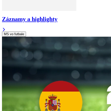
Záznamy a highlighty
MS vo futbale