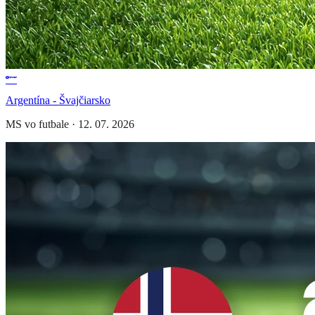
Argentína - Švajčiarsko
MS vo futbale
·
12. 07. 2026