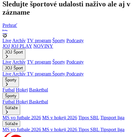
Sledujte športové udalosti naživo ale aj v
zázname
Prehrať
Live
Archív
TV program
Športy
Podcasty
JOJ
JOJ PLAY
NOVINY
JOJ Šport
Live
Archív
TV program
Športy
Podcasty
JOJ Šport
Live
Archív
TV program
Športy
Podcasty
Športy
Futbal
Hokej
Basketbal
Športy
Futbal
Hokej
Basketbal
Súťaže
MS vo futbale 2026
MS v hokeji 2026
Tipos SBL
Tipsport liga
Súťaže
MS vo futbale 2026
MS v hokeji 2026
Tipos SBL
Tipsport liga