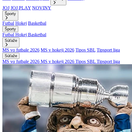
JOJ
JOJ PLAY
NOVINY
Športy
Futbal
Hokej
Basketbal
Športy
Futbal
Hokej
Basketbal
Súťaže
MS vo futbale 2026
MS v hokeji 2026
Tipos SBL
Tipsport liga
Súťaže
MS vo futbale 2026
MS v hokeji 2026
Tipos SBL
Tipsport liga