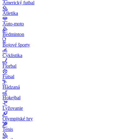
Americký futbal
Atletika
Auto-moto
Bedminton
Bojové športy
Cyklistika
Florbal
Futsal
Hádzaná
Hokejbal
Lyžovanie
Olympijské hry
Tenis