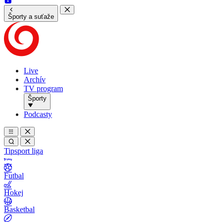
Športy a suťaže
Live
Archív
TV program
Športy
Podcasty
Tipsport liga
Futbal
Hokej
Basketbal